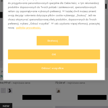
do przygotowania personalizowanych specjalnie dla Ciebie treści, w tym rekomendacji
produktów dopasowanych do Twoich potrzeb i zainteresowań, spersonalizowanych
reklam czy zapamiętywanie wybranych preferencji. W każdej chwili możesz zmienić
NEW
NEW
swoją decyzję i ustawienia dotyczące plików cookie wybierając „Dostosuj”. Jeśli nie
chcesz otrzymywać spersonalizowanej oferty produktów, dopasowanych do Twoich
preferencji, wybierz „Odrzuć wszystkie”. W celu uzyskania więcej informacji, przeczytaj
naszą
politykę prywatności.
Dostosuj
OK
PROMO: DO -30%
PROMO: DO -30%
Odrzuć wszystkie
JORDAN SKARPETY U J EVERYDAY CUSH POLY CREW 3PR
JORDAN BAG AIRBORNE FESTIVAL
76,49 zł
67,99 zł
84,99 zł
84,99 zł
84,99 zł
- najniższa cena
72,24 zł
- najniższa cena
NEW