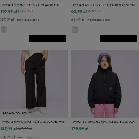
JORDAN SPODNIE JDG Y2K FLC CARGO GIRL
JORDAN T-SHIRT JDG HIGH BRAND READ SS GIRL
110,49 zł
62,99 zł
169,99 zł
69,99 zł
127,49 zł
- najniższa cena
66,49 zł
- najniższa cena
PROMO: DO -30%
JORDAN SPODNIE JDG JUMPMAN WOVEN TAPING PANT GIRL
JORDAN KURTKA ZIMOWA JDG JUMPMAN WOVEN TAPIN GIRL
127,49 zł
179,99 zł
169,99 zł
135,99 zł
- najniższa cena