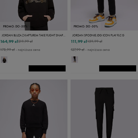
PROMO: DO -30%
PROMO: DO -30%
JORDAN BLUZA Z KAPTUREM TAKE FLIGHT SNAP GIRL
JORDAN SPODNIE JDG ICON PLAY FLC G
164,99 zł
111,99 zł
219,99 zł
159,99 zł
175,99 zł
- najniższa cena
127,99 zł
- najniższa cena