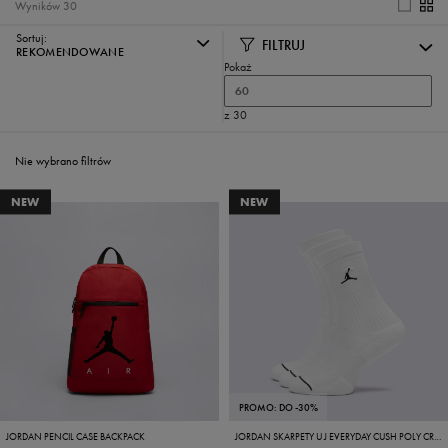
Wyników
30
Sortuj:
FILTRUJ
REKOMENDOWANE
Pokaż
60
z 30
Nie wybrano filtrów
NEW
NEW
PROMO: DO -30%
JORDAN PENCIL CASE BACKPACK
JORDAN SKARPETY U J EVERYDAY CUSH POLY CREW 3PR