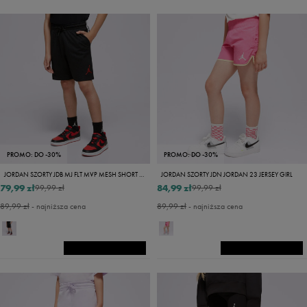
PROMO: DO -30%
PROMO: DO -30%
JORDAN SZORTY JDB MJ FLT MVP MESH SHORT BOY
JORDAN SZORTY JDN JORDAN 23 JERSEY GIRL
79,99 zł
84,99 zł
99,99 zł
99,99 zł
89,99 zł
- najniższa cena
89,99 zł
- najniższa cena