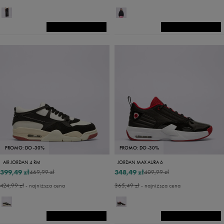
PROMO: DO -30%
PROMO: DO -30%
AIR JORDAN 4 RM
JORDAN MAX AURA 6
399,49 zł
348,49 zł
469,99 zł
409,99 zł
424,99 zł
- najniższa cena
365,49 zł
- najniższa cena