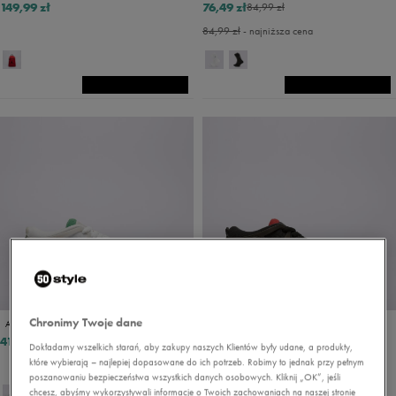
149,99 zł
76,49 zł
84,99 zł
84,99 zł
- najniższa cena
PROMO: DO -30%
Chronimy Twoje dane
AIR JORDAN 4 RM
AIR JORDAN 4 RM
416,49 zł
416,49 zł
489,99 zł
Dokładamy wszelkich starań, aby zakupy naszych Klientów były udane, a produkty,
które wybierają – najlepiej dopasowane do ich potrzeb. Robimy to jednak przy pełnym
440,99 zł
- najniższa cena
poszanowaniu bezpieczeństwa wszystkich danych osobowych. Kliknij „OK”, jeśli
chcesz, abyśmy wykorzystywali informacje o Twoich zachowaniach na naszej stronie