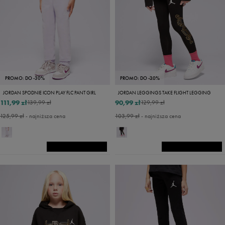
PROMO: DO -30%
PROMO: DO -30%
JORDAN SPODNIE ICON PLAY FLC PANT GIRL
JORDAN LEGGINGS TAKE FLIGHT LEGGING
111,99 zł
90,99 zł
139,99 zł
129,99 zł
125,99 zł
- najniższa cena
103,99 zł
- najniższa cena