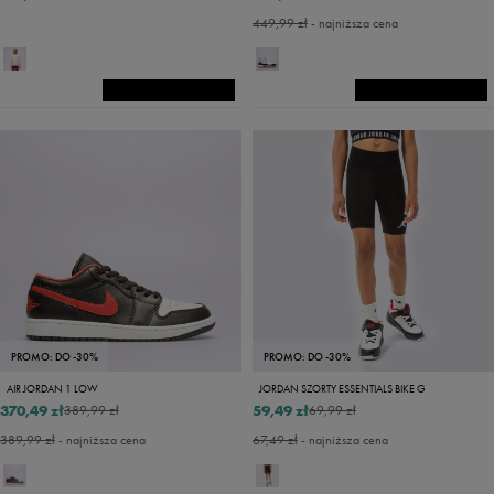
449,99 zł
- najniższa cena
PROMO: DO -30%
PROMO: DO -30%
AIR JORDAN 1 LOW
JORDAN SZORTY ESSENTIALS BIKE G
370,49 zł
59,49 zł
389,99 zł
69,99 zł
389,99 zł
- najniższa cena
67,49 zł
- najniższa cena