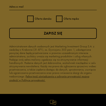
Adres e-mail
Oferta damska
Oferta męska
ZAPISZ SIĘ
Administratorem danych osobowych jest Marketing Investment Group S.A. z
siedzibą w Krakowie (31-871), os. Dywizjonu 303 paw. 1, udostępnione
powyżej dane będą przetwarzane w prawnie uzasadnionym interesie
administratora, za który uważa się marketing produktów i usług własnych.
Podając swój adres mailowy zgadzasz się na otrzymywanie informacji
handlowych. Podanie danych jest dobrowolne, aczkolwiek niezbędne w celu
otrzymywania newslettera. Każdy ma prawo do zgłoszenia sprzeciwu wobec
przetwarzania, a także żądania dostępu do danych, sprostowania, usunięcia
lub ograniczenia przetwarzania oraz prawo wniesienia skargi do organu
nadzorczego.
Pełną treść oświadczenia o ochronie prywatności można
znaleźć w Polityce prywatności.