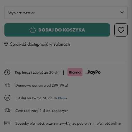
Wybierz rozmiar
Rozmiary EU
Rozmiary US
DODAJ DO KOSZYKA
128 -132 cm
Sprawdź dostępność w salonach
132 - 147 cm
Powiadom o dostępności
147 - 163 cm
Powiadom o dostępności
Kup teraz i zapłać za 30 dni
|
Darmowa dostawa od 299,99 zł
163 - 175 cm
30 dni na zwrot, 60 dni w
Klubie
Czas realizacji 1-5 dni roboczych
Sposoby płatności:
przelew zwykły, za pobraniem, płatność online