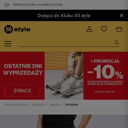
ZWROT DO 30 DNI. W KLUBIE DO 60 DNI.
×
Dołącz do Klubu 50 style
STRONA GŁÓWNA
DZIECIĘCE
UBRANIA
SPODENKI