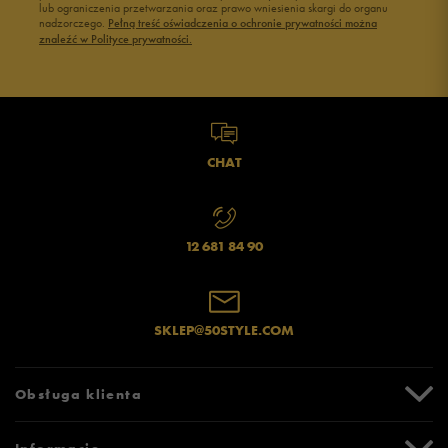
lub ograniczenia przetwarzania oraz prawo wniesienia skargi do organu
nadzorczego.
Pełną treść oświadczenia o ochronie prywatności można
znaleźć w Polityce prywatności.
CHAT
12 681 84 90
SKLEP@50STYLE.COM
Obsługa klienta
Centrum Pomocy