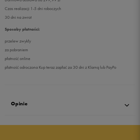
Czas realizacji 1-5 dni roboczych
30 dni na zwrot
Sposoby płatności:
przelew zwykły
za pobraniem
płatność online
płatność odroczona Kup teraz zapłać za 30 dni z Klarną lub PayPo
Opinie
Produkt nie posiada recenzji