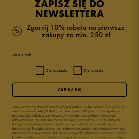
ZAPISZ SIĘ DO
NEWSLETTERA
Zgarnij 10% rabatu na pierwsze
zakupy za min. 250 zł
Adres e-mail
Oferta damska
Oferta męska
ZAPISZ SIĘ
Administratorem danych osobowych jest Marketing Investment Group S.A. z
siedzibą w Krakowie (31-871), os. Dywizjonu 303 paw. 1, udostępnione
powyżej dane będą przetwarzane w prawnie uzasadnionym interesie
administratora, za który uważa się marketing produktów i usług własnych.
Podając swój adres mailowy zgadzasz się na otrzymywanie informacji
handlowych. Podanie danych jest dobrowolne, aczkolwiek niezbędne w celu
otrzymywania newslettera. Każdy ma prawo do zgłoszenia sprzeciwu wobec
przetwarzania, a także żądania dostępu do danych, sprostowania, usunięcia