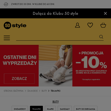
ZWROT DO 30 DNI. W KLUBIE DO 60 DNI.
×
Dołącz do Klubu 50 style
STRONA GŁÓWNA
DAMSKIE
BUTY
TRAMPKI
BUTY
SNEAKERSY
TRAMPKI
KLAPKI
SANDAŁY
BUTY DO BIEGANIA