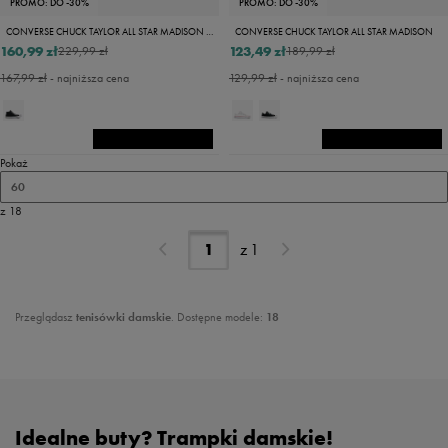
PROMO: DO -30%
PROMO: DO -30%
CONVERSE CHUCK TAYLOR ALL STAR MADISON MID
CONVERSE CHUCK TAYLOR ALL STAR MADISON
160,99 zł
123,49 zł
229,99 zł
189,99 zł
167,99 zł
- najniższa cena
129,99 zł
- najniższa cena
Pokaż
60
z 18
z
1
Przeglądasz
tenisówki damskie
. Dostępne modele:
18
Idealne buty? Trampki damskie!