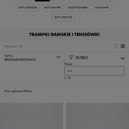
BUTY OUTDOOR
BUTY ZIMOWE
DUŻE ROZMIARY
MUST HAVE
BUTY LIFESTYLE
TRAMPKI DAMSKIE I TENISÓWKI
Wyników
18
Sortuj:
FILTRUJ
REKOMENDOWANE
Pokaż
60
z 18
Nie wybrano filtrów