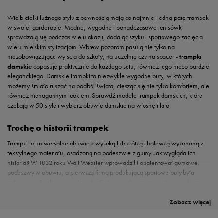
Wielbicielki luźnego stylu z pewnością mają co najmniej jedną parę trampek
w swojej garderobie. Modne, wygodne i ponadczasowe tenisówki
sprawdzają się podczas wielu okazji, dodając szyku i sportowego zacięcia
wielu miejskim stylizacjom. Wbrew pozorom pasują nie tylko na
niezobowiązujące wyjścia do szkoły, na uczelnię czy na spacer -
trampki
damskie
dopasuje praktycznie do każdego setu, również tego nieco bardziej
eleganckiego. Damskie trampki to niezwykle wygodne buty, w których
możemy śmiało ruszać na podbój świata, ciesząc się nie tylko komfortem, ale
również nienagannym lookiem. Sprawdź modele trampek damskich, które
czekają w 50 style i wybierz obuwie damskie na wiosnę i lato.
Trochę o historii trampek
Trampki to uniwersalne obuwie z wysoką lub krótką cholewką wykonaną z
tekstylnego materiału, osadzoną na podeszwie z gumy. Jak wygląda ich
historia? W 1832 roku Wait Webster wprowadził i opatentował gumowe
podeszwy w obuwiu, a pierwszą firmą produkującą sportowe buty była
założona w Boulton przez Josepha Fostera marka, znana później pod nazwą
Damskie trampki - najlepszy wybór buty na co dzień
Elegancko w wydaniu sporty
Tenisówki damskie w ulubionym kolorze
Must have w Twojej garderobie
Reebok
. Korzystając z doświadczenia i osiągnięć poprzedników Marquise M.
Tenisówki damskie
Damskie tenisówki świetnie sprawdzą się podczas luźnych wypadów ze
Zastanawiasz się, jakie tenisówki i trampki stanowią najlepszy wybór?
Sznurowane trampki damskie wysokie, wygodne wsuwane tenisówki czy
, chociaż początkowo służyły jako męskie buty do
Converse powołał do życia buty, które dzisiaj są rozpoznawalne na całym
koszykówki, już wiele lat temu zaskarbiły sobie względy miłośniczek
znajomymi, spacerów po mieście i parku. A to nie wszystko! To buty, które
Oczywiście liczy się to, jaki buty mają profil - czy są wysokie, niskie czy na
niskie modele to bezsprzecznie obuwie, którego nie może zabraknąć w
Zobacz więcej
świecie. W 1908 otworzył działalność w amerykańskim mieście Malden, a
streetwearu na całym świecie. Ten ponadczasowy model obuwia cieszy się
doskonale uzupełnią sety w stylu smart casual - do biura, na egzamin czy
platformie. Decyzja zależy od Twoich osobistych preferencji dotyczących
szafie żadnej kobiety, śledzącej na bieżąco modowe trendy. Trampki są