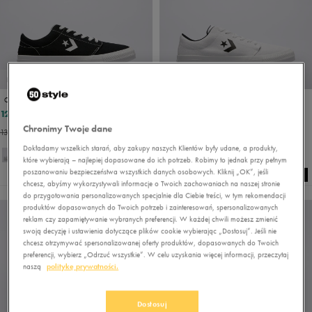
PROMO: DO -30%
PROMO: DO -30%
CONVERSE VALUE ONE STAR
CONVERSE VALUE ONE STAR
125,99 zł
125,99 zł
179,99 zł
179,99 zł
Chronimy Twoje dane
132,99 zł
- najniższa cena
132,99 zł
- najniższa cena
Dokładamy wszelkich starań, aby zakupy naszych Klientów były udane, a produkty,
które wybierają – najlepiej dopasowane do ich potrzeb. Robimy to jednak przy pełnym
poszanowaniu bezpieczeństwa wszystkich danych osobowych. Kliknij „OK”, jeśli
chcesz, abyśmy wykorzystywali informacje o Twoich zachowaniach na naszej stronie
do przygotowania personalizowanych specjalnie dla Ciebie treści, w tym rekomendacji
produktów dopasowanych do Twoich potrzeb i zainteresowań, spersonalizowanych
reklam czy zapamiętywanie wybranych preferencji. W każdej chwili możesz zmienić
swoją decyzję i ustawienia dotyczące plików cookie wybierając „Dostosuj”. Jeśli nie
chcesz otrzymywać spersonalizowanej oferty produktów, dopasowanych do Twoich
preferencji, wybierz „Odrzuć wszystkie”. W celu uzyskania więcej informacji, przeczytaj
naszą
politykę prywatności.
Dostosuj