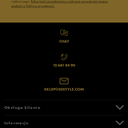
nadzorczego.
Pełną treść oświadczenia o ochronie prywatności można
znaleźć w Polityce prywatności.
CHAT
12 681 84 90
SKLEP@50STYLE.COM
Obsługa klienta
Centrum Pomocy
Informacje
Zwroty i reklamacje