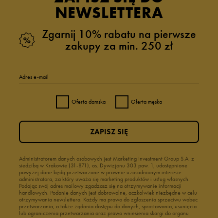
NEWSLETTERA
Zgarnij 10% rabatu na pierwsze
zakupy za min. 250 zł
Adres e-mail
Oferta damska
Oferta męska
ZAPISZ SIĘ
Administratorem danych osobowych jest Marketing Investment Group S.A. z
siedzibą w Krakowie (31-871), os. Dywizjonu 303 paw. 1, udostępnione
powyżej dane będą przetwarzane w prawnie uzasadnionym interesie
administratora, za który uważa się marketing produktów i usług własnych.
Podając swój adres mailowy zgadzasz się na otrzymywanie informacji
handlowych. Podanie danych jest dobrowolne, aczkolwiek niezbędne w celu
otrzymywania newslettera. Każdy ma prawo do zgłoszenia sprzeciwu wobec
przetwarzania, a także żądania dostępu do danych, sprostowania, usunięcia
lub ograniczenia przetwarzania oraz prawo wniesienia skargi do organu