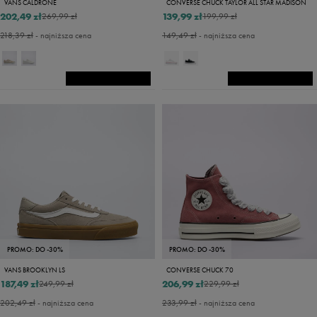
VANS CALDRONE
CONVERSE CHUCK TAYLOR ALL STAR MADISON
202,49 zł
139,99 zł
269,99 zł
199,99 zł
218,39 zł
- najniższa cena
149,49 zł
- najniższa cena
PROMO: DO -30%
PROMO: DO -30%
VANS BROOKLYN LS
CONVERSE CHUCK 70
187,49 zł
206,99 zł
249,99 zł
229,99 zł
202,49 zł
- najniższa cena
233,99 zł
- najniższa cena