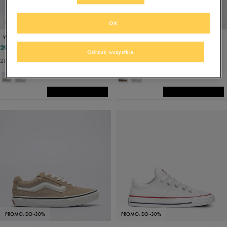
PROMO: DO -30%
PROMO: DO -30%
OK
VANS CALDRONE
VANS BROOKLYN LS
202,49 zł
212,49 zł
269,99 zł
249,99 zł
Odrzuć wszystkie
218,39 zł
- najniższa cena
237,49 zł
- najniższa cena
PROMO: DO -30%
PROMO: DO -30%