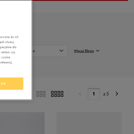
asowane do ich
śli chcesz,
ecjalnie dla
Sezon
Więcej filtrów
 reklam czy
w cookie
eferencji,
Całoroczne
FILTRUJ
Letnie
Wyczyść
Przejściowe
OK
z
5
Zimowe