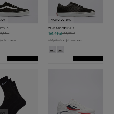
-30%
PROMO: DO -30%
LYN LS
VANS BROOKLYN LS
161,49 zł
9,99 zł
189,99 zł
ajniższa cena
180,49 zł
- najniższa cena
-30%