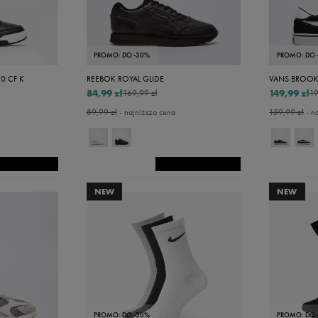
Set4
16
PROMO: DO -30%
PROMO: DO 
16,5
0 CF K
REEBOK ROYAL GLIDE
VANS BROOK
17
84,99 zł
149,99 zł
169,99 zł
19
18
89,99 zł
- najniższa cena
159,99 zł
- n
18,5
19
19,5
NEW
NEW
20
20,5
21
21,5
22
PROMO: DO -30%
PROMO: DO 