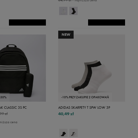
84,99 zł
- najniższa cena
NEW
-30%
-10% PRZY ZAKUPIE 2 OPAKOWAŃ
AK CLASSIC 3S PC
ADIDAS SKARPETY T SPW LOW 3P
40,49 zł
99 zł
niższa cena