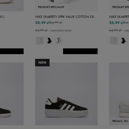
22,5
PRODUKT SPECJALNY
PRODUKT SP
23
0 J
NIKE SKARPETY 3PPK VALUE COTTON CREW
58,49 zł
58,49 zł
23,5
64,99 zł
64,
64,99 zł
- najniższa cena
64,99 zł
- naj
24
24,5
25
25,5
NEW
26
26,5
27
27,5
28
28,5
PROMO: DO 