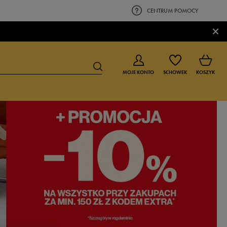
CENTRUM POMOCY
×
MOJE KONTO
SCHOWEK
KOSZYK
BUTY DLA CHŁOPCA
BUTY DLA DZIEWCZYNKI
0-4 lat
0-4 lat
4-8 lat
4-8 lat
9-16 lat
9-16 lat