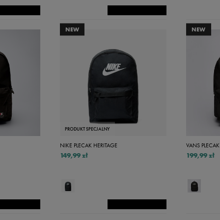
40,5
NEW
140
NEW
152
164
176
32-34
34-36
34-38
PRODUKT SPECJALNY
NIKE PLECAK HERITAGE
VANS PLECAK
35-38
149,99 zł
199,99 zł
36-38
37-39
38-42
39-42