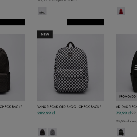
119,99 zł
- najniższa cena
36
36,5
36 2/3
NEW
37
37 1/3
37,5
38
38,5
38 2/3
PROMO: DO 
39
VANS PLECAK OLD SKOOL CHECK BACKPACK
VANS PLECAK OLD SKOOL CHECK BACKPACK
ADIDAS PLEC
209,99 zł
79,99 zł
99,
39 1/3
95,99 zł
- naj
39,5
40