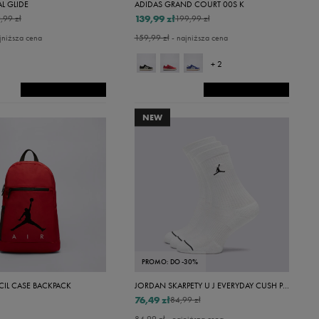
L GLIDE
ADIDAS GRAND COURT 00S K
139,99 zł
,99 zł
199,99 zł
jniższa cena
159,99 zł
- najniższa cena
+ 2
NEW
PROMO: DO -30%
IL CASE BACKPACK
JORDAN SKARPETY U J EVERYDAY CUSH POLY CREW 3PR
76,49 zł
84,99 zł