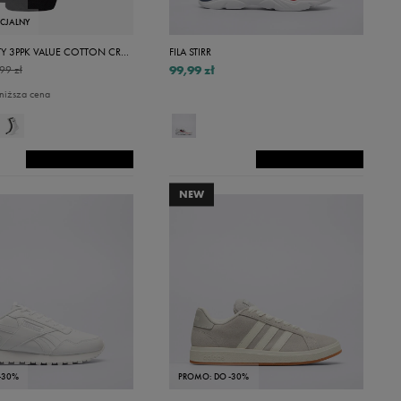
ECJALNY
NIKE SKARPETY 3PPK VALUE COTTON CREW
FILA STIRR
99,99 zł
99 zł
niższa cena
NEW
-30%
PROMO: DO -30%