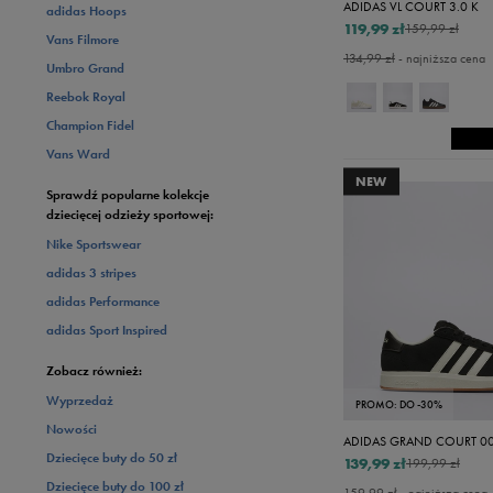
ADIDAS VL COURT 3.0 K
adidas Hoops
119,99 zł
159,99 zł
Vans Filmore
134,99 zł
- najniższa cena
Umbro Grand
Reebok Royal
Champion Fidel
Vans Ward
NEW
Sprawdź popularne kolekcje
dziecięcej odzieży sportowej:
Nike Sportswear
adidas 3 stripes
adidas Performance
adidas Sport Inspired
Zobacz również:
Wyprzedaż
PROMO: DO -30%
Nowości
ADIDAS GRAND COURT 00
Dziecięce buty do 50 zł
139,99 zł
199,99 zł
Dziecięce buty do 100 zł