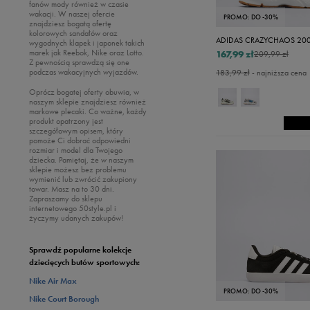
fanów mody również w czasie
wakacji. W naszej ofercie
PROMO: DO -30%
znajdziesz bogatą ofertę
kolorowych sandałów oraz
ADIDAS CRAZYCHAOS 200
wygodnych klapek i japonek takich
marek jak Reebok, Nike oraz Lotto.
167,99 zł
209,99 zł
Z pewnością sprawdzą się one
podczas wakacyjnych wyjazdów.
183,99 zł
- najniższa cena
Oprócz bogatej oferty obuwia, w
naszym sklepie znajdziesz również
markowe plecaki. Co ważne, każdy
produkt opatrzony jest
szczegółowym opisem, który
pomoże Ci dobrać odpowiedni
rozmiar i model dla Twojego
dziecka. Pamiętaj, że w naszym
sklepie możesz bez problemu
wymienić lub zwrócić zakupiony
towar. Masz na to 30 dni.
Zapraszamy do sklepu
internetowego 50style.pl i
życzymy udanych zakupów!
Sprawdź popularne kolekcje
dziecięcych butów sportowych:
Nike Air Max
PROMO: DO -30%
Nike Court Borough