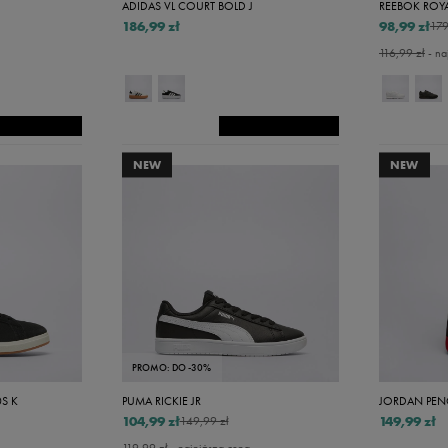
29
ADIDAS VL COURT BOLD J
REEBOK ROYA
186,99 zł
98,99 zł
179
29,5
116,99 zł
- na
30
30,5
31
NEW
NEW
31,5
32
32,5
33
33,5
34
PROMO: DO -30%
34,5
S K
PUMA RICKIE JR
JORDAN PENC
35
104,99 zł
149,99 zł
149,99 zł
35,5