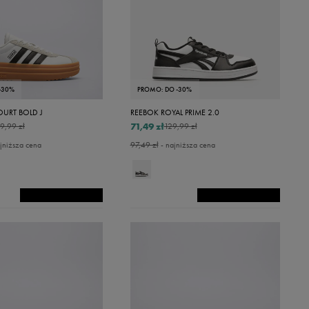
-30%
PROMO: DO -30%
OURT BOLD J
REEBOK ROYAL PRIME 2.0
71,49 zł
9,99 zł
129,99 zł
jniższa cena
97,49 zł
- najniższa cena