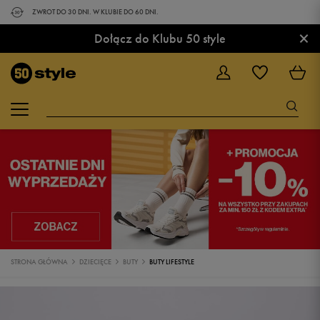
ZWROT DO 30 DNI. W KLUBIE DO 60 DNI.
×
Dołącz do Klubu 50 style
STRONA GŁÓWNA
DZIECIĘCE
BUTY
BUTY LIFESTYLE