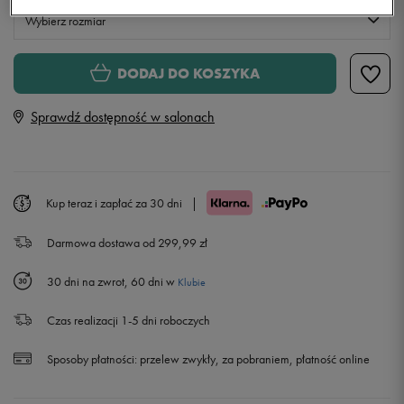
Wybierz rozmiar
Rozmiary EU
Rozmiary US
DODAJ DO KOSZYKA
32
20 cm
Sprawdź dostępność w salonach
33
20,5 cm
Powiadom o dostępności
33,5
21 cm
Powiadom o dostępności
Kup teraz i zapłać za 30 dni
|
Darmowa dostawa od 299,99 zł
34
21,5 cm
Powiadom o dostępności
30 dni na zwrot, 60 dni w
Klubie
35
22 cm
Powiadom o dostępności
Czas realizacji 1-5 dni roboczych
35,5
22,5 cm
Powiadom o dostępności
Sposoby płatności:
przelew zwykły, za pobraniem, płatność online
36
23 cm