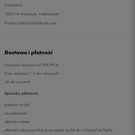
Colosseum
11213 NL Hilversum, Netherlands
Product.Safety.EMEA@nike.com
Dostawa i płatność
Darmowa dostawa od 299,99 zł
Czas realizacji 1-5 dni roboczych
30 dni na zwrot
Sposoby płatności:
przelew zwykły
za pobraniem
płatność online
płatność odroczona Kup teraz zapłać za 30 dni z Klarną lub PayPo