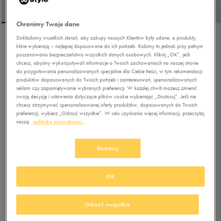
Chronimy Twoje dane
Dokładamy wszelkich starań, aby zakupy naszych Klientów były udane, a produkty,
NIKE FULL FORCE
które wybierają – najlepiej dopasowane do ich potrzeb. Robimy to jednak przy pełnym
poszanowaniu bezpieczeństwa wszystkich danych osobowych. Kliknij „OK”, jeśli
chcesz, abyśmy wykorzystywali informacje o Twoich zachowaniach na naszej stronie
do przygotowania personalizowanych specjalnie dla Ciebie treści, w tym rekomendacji
5.0
(
5
)
produktów dopasowanych do Twoich potrzeb i zainteresowań, spersonalizowanych
reklam czy zapamiętywanie wybranych preferencji. W każdej chwili możesz zmienić
206,99
zł
z Vat
swoją decyzję i ustawienia dotyczące plików cookie wybierając „Dostosuj”. Jeśli nie
224,99
zł
-8%
(najniższa cena z 30 dni przed obniżką)
chcesz otrzymywać spersonalizowanej oferty produktów, dopasowanych do Twoich
preferencji, wybierz „Odrzuć wszystkie”. W celu uzyskania więcej informacji, przeczytaj
229,99
zł
-10%
(cena bezpośrednio przed promocją)
naszą
politykę prywatności.
+ 1150 PKT W
KLUBIE 50 STYLE
Dostosuj
Kolor:
biały
OK
Odrzuć wszystkie