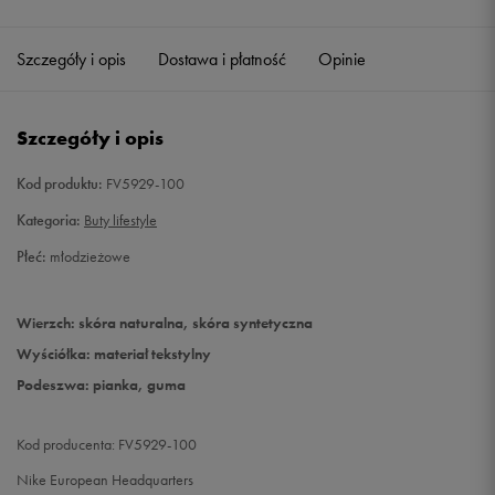
36,5
23,5 cm
Szczegóły i opis
Dostawa i płatność
Opinie
37,5
23,5 cm
Szczegóły i opis
38
24 cm
Kod produktu:
FV5929-100
38,5
24 cm
Kategoria:
Buty lifestyle
39
24,5 cm
Płeć:
młodzieżowe
40
25 cm
Powiadom o dostępności
Wierzch: skóra naturalna, skóra syntetyczna
Wyściółka: materiał tekstylny
Podeszwa: pianka, guma
Kod producenta: FV5929-100
Nike European Headquarters