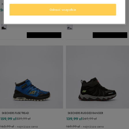
NIKE MANOA LTR
NIKE AIR FORCE 1 MID EASYON
269,99 zł
280,49 zł
329,99 zł
Odrzuć wszystkie
288,99 zł
- najniższa cena
SKECHERS FUSE TREAD
SKECHERS RUGGED RANGER
159,99 zł
139,99 zł
339,99 zł
269,99 zł
165,99 zł
- najniższa cena
169,99 zł
- najniższa cena