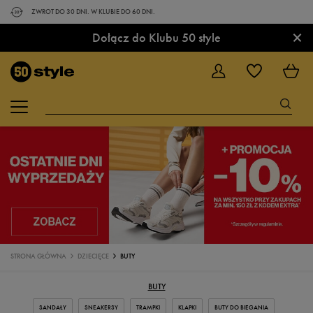
ZWROT DO 30 DNI. W KLUBIE DO 60 DNI.
×
Dołącz do Klubu 50 style
STRONA GŁÓWNA
DZIECIĘCE
BUTY
BUTY
SANDAŁY
SNEAKERSY
TRAMPKI
KLAPKI
BUTY DO BIEGANIA