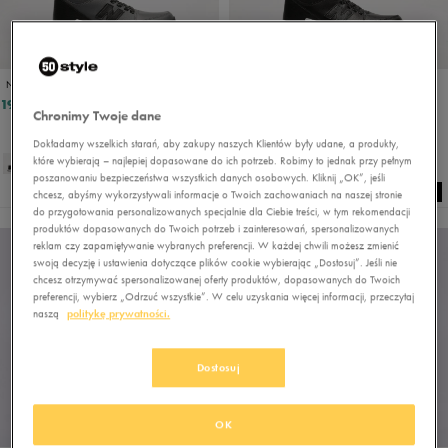
NEW BALANCE 800
NEW BALANCE 800
199,99 zł
179,99 zł
349,99 zł
Chronimy Twoje dane
199,99 zł
- najniższa cena
Dokładamy wszelkich starań, aby zakupy naszych Klientów były udane, a produkty,
które wybierają – najlepiej dopasowane do ich potrzeb. Robimy to jednak przy pełnym
poszanowaniu bezpieczeństwa wszystkich danych osobowych. Kliknij „OK”, jeśli
chcesz, abyśmy wykorzystywali informacje o Twoich zachowaniach na naszej stronie
do przygotowania personalizowanych specjalnie dla Ciebie treści, w tym rekomendacji
produktów dopasowanych do Twoich potrzeb i zainteresowań, spersonalizowanych
reklam czy zapamiętywanie wybranych preferencji. W każdej chwili możesz zmienić
swoją decyzję i ustawienia dotyczące plików cookie wybierając „Dostosuj”. Jeśli nie
chcesz otrzymywać spersonalizowanej oferty produktów, dopasowanych do Twoich
preferencji, wybierz „Odrzuć wszystkie”. W celu uzyskania więcej informacji, przeczytaj
naszą
politykę prywatności.
Dostosuj
OK
PROMO: DO -30%