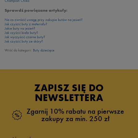
Champion Chiko
Sprawdź powiązane artykuły:
Na co zwrócić uwagę przy zakupie butów na jesień?
Jak czyścić buty z materiału?
Jakie buty na jesień?
Jak czyścić białe buty?
Jak wyczyścić czarne buty?
Jak czyścić buty ze skóry?
Wróć do kategorii:
Buty dziecięce
ZAPISZ SIĘ DO
NEWSLETTERA
Zgarnij 10% rabatu na pierwsze
zakupy za min. 250 zł