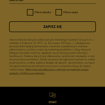
Adres e-mail
Oferta damska
Oferta męska
ZAPISZ SIĘ
Administratorem danych osobowych jest Marketing Investment Group S.A. z
siedzibą w Krakowie (31-871), os. Dywizjonu 303 paw. 1, udostępnione
powyżej dane będą przetwarzane w prawnie uzasadnionym interesie
administratora, za który uważa się marketing produktów i usług własnych.
Podając swój adres mailowy zgadzasz się na otrzymywanie informacji
handlowych. Podanie danych jest dobrowolne, aczkolwiek niezbędne w celu
otrzymywania newslettera. Każdy ma prawo do zgłoszenia sprzeciwu wobec
przetwarzania, a także żądania dostępu do danych, sprostowania, usunięcia
lub ograniczenia przetwarzania oraz prawo wniesienia skargi do organu
nadzorczego.
Pełną treść oświadczenia o ochronie prywatności można
znaleźć w Polityce prywatności.
CHAT