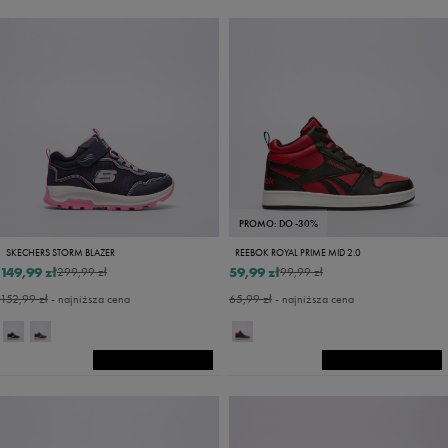
PROMO: DO -30%
SKECHERS STORM BLAZER
REEBOK ROYAL PRIME MID 2.0
149,99 zł
59,99 zł
299,99 zł
99,99 zł
152,99 zł
- najniższa cena
65,99 zł
- najniższa cena