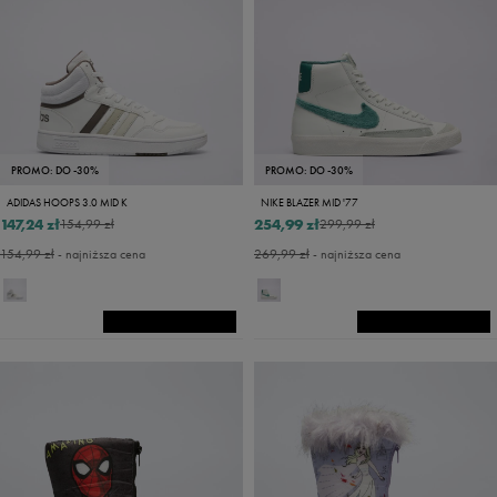
PROMO: DO -30%
PROMO: DO -30%
ADIDAS HOOPS 3.0 MID K
NIKE BLAZER MID '77
147,24 zł
254,99 zł
154,99 zł
299,99 zł
154,99 zł
- najniższa cena
269,99 zł
- najniższa cena