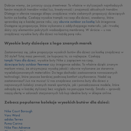
Dobrze wiemy, że juniorzy czują streetwear. To właśnie w stylizacjach najmłodszych
fanów miejskich trendów widać luz, kreatywność i znajomość aktualnych trendów.
Dlatego w ofercie naszego sklepu znajdziesz wiele ciekawych propozycji dziecięcych
butów za kostkę. Czekają wysokie trampki na rzep dla dzieci, sneakersy, które
sprawdzą się o każdej porze roku, czy
obuwie outdoor za kostkę
lub śniegowce.
Dostępne są propozycje, które wykonano z oddychającego materiału, jak i trwałej
skóry czy elementów pokrytych wodoodporną membraną. W skrócie – u nas
znajdziesz wysokie buty dla dzieci na każdą porę roku.
Wysokie buty dziecięce z logo znanych marek
Zastanawiasz się, jakie propozycje wysokich butów dla dzieci za kostkę znajdziesz w
50 style? Tutaj masz pewność, że kupujesz to, co najlepsze. Czekają
tampki Vans dla dzieci
, wysokie buty Nike z zapięciem na rzep,
dziecięce buty outdoor Feewear
czy śniegowce adidas. To właśnie dzięki znanym
markom wiesz, że otrzymujesz wysoką jakość i obuwie wykonane ze starannie
wyselekcjonowanych materiałów. Do tego dochodzi zastosowanie nowoczesnych
technologii, które jeszcze bardziej podniosą komfort użytkowania. Nadal się
zastanawiasz? Już nie musisz! U nas znajdziesz zarówno buty dla dzieci z
najnowszych kolekcji znanych marek sportstyle, jak i ponadczasowe modele, które
odnajdą się w każdej stylizacji bez względu na panujące trendy. Śmiało – sprawdź
naszą ofertę w salonach stacjonarnych lub kup idealne buty w sklepie online.
Zobacz popularne kolekcje wysokich butów dla dzieci:
Nike Court Borough
Vans Ward
adidas Terrex
Puma Carina
Nike Flex Advance