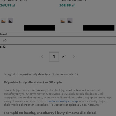
NIKE MANOA LEATHER
NIKE MANOA LEATHER
269,99 zł
269,99 zł
Pokaż
60
z 32
z
1
Przeglądasz
wysokie buty dziecięce
. Dostępne modele:
32
Wysokie buty dla dzieci w 50 style
Latem dbają o dobry look, jesienią i zimą izolują przed zmiennymi warunkami
atmosferycznymi. O czym mowa? Oczywiście o wysokich butach dla dzieci. Jeśli
rozglądasz się za idealną parą, w naszym multibrandzie czekają najlepsze propozycje
znanych marek sportstyle. Szukasz
butów za kostkę na rzep
, a może z oddychającą
cholewką lub skórzanym wierzchem? To wszystko znajdziesz u nas. Korzystaj!
Trampki za kostkę, sneakersy i buty zimowe dla dzieci