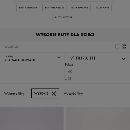
BUTY OUTDOOR
BUTY PIŁKARSKIE
BUTY ZIMOWE
MUST HAVE
BUTY LIFESTYLE
WYSOKIE BUTY DLA DZIECI
Wyniki
32
Sortuj:
FILTRUJ
(1)
REKOMENDOWANE
Pokaż
60
z 32
Wybrane filtry:
WYSOKIE
Wyczyść filtry