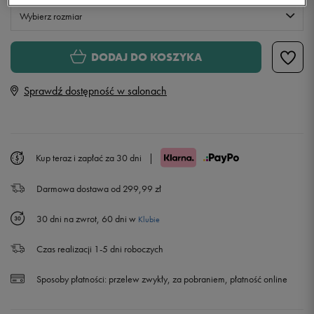
Wybierz rozmiar
Rozmiary EU
Rozmiary US
DODAJ DO KOSZYKA
35,5
22,5 cm
Powiadom o dostępności
Sprawdź dostępność w salonach
36
23 cm
Powiadom o dostępności
36,5
23,5 cm
Kup teraz i zapłać za 30 dni
|
Darmowa dostawa od 299,99 zł
37,5
23,5 cm
30 dni na zwrot, 60 dni w
Klubie
38
24 cm
Powiadom o dostępności
Czas realizacji 1-5 dni roboczych
38,5
24 cm
Sposoby płatności:
przelew zwykły, za pobraniem, płatność online
39
24,5 cm
Powiadom o dostępności