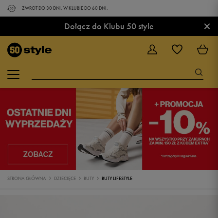
ZWROT DO 30 DNI. W KLUBIE DO 60 DNI.
×
Dołącz do Klubu 50 style
STRONA GŁÓWNA
DZIECIĘCE
BUTY
BUTY LIFESTYLE