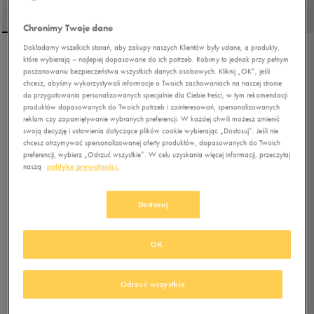
Chronimy Twoje dane
Dokładamy wszelkich starań, aby zakupy naszych Klientów były udane, a produkty,
które wybierają – najlepiej dopasowane do ich potrzeb. Robimy to jednak przy pełnym
NIKE BLAZER MID '77
poszanowaniu bezpieczeństwa wszystkich danych osobowych. Kliknij „OK”, jeśli
chcesz, abyśmy wykorzystywali informacje o Twoich zachowaniach na naszej stronie
do przygotowania personalizowanych specjalnie dla Ciebie treści, w tym rekomendacji
produktów dopasowanych do Twoich potrzeb i zainteresowań, spersonalizowanych
0.0
(
0
)
reklam czy zapamiętywanie wybranych preferencji. W każdej chwili możesz zmienić
239,99
zł
z Vat
swoją decyzję i ustawienia dotyczące plików cookie wybierając „Dostosuj”. Jeśli nie
chcesz otrzymywać spersonalizowanej oferty produktów, dopasowanych do Twoich
254,99
zł
-6%
(najniższa cena z 30 dni przed obniżką)
preferencji, wybierz „Odrzuć wszystkie”. W celu uzyskania więcej informacji, przeczytaj
299,99
zł
-20%
(cena bezpośrednio przed promocją)
naszą
politykę prywatności.
+ 1500 PKT W
KLUBIE 50 STYLE
Dostosuj
Kolor:
biały
OK
Odrzuć wszystkie