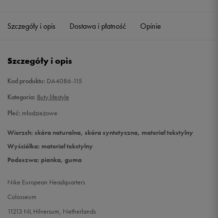
40
25 cm
Powiadom o dostępności
Szczegóły i opis
Dostawa i płatność
Opinie
Szczegóły i opis
Kod produktu:
DA4086-115
Kategoria:
Buty lifestyle
Płeć:
młodzieżowe
Wierzch: skóra naturalna, skóra syntetyczna, materiał tekstylny
Wyściółka: materiał tekstylny
Podeszwa: pianka, guma
Nike European Headquarters
Colosseum
11213 NL Hilversum, Netherlands