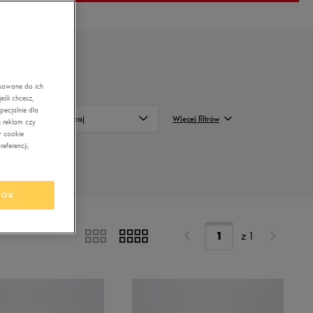
asowane do ich
śli chcesz,
ecjalnie dla
Rodzaj
Więcej filtrów
 reklam czy
w cookie
eferencji,
Niskie
FILTRUJ
Wysokie
Wyczyść
OK
z
1