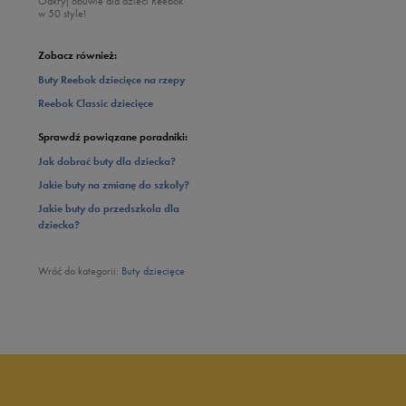
Odkryj obuwie dla dzieci Reebok
w 50 style!
Zobacz również:
Buty Reebok dziecięce na rzepy
Reebok Classic dziecięce
Sprawdź powiązane poradniki:
Jak dobrać buty dla dziecka?
Jakie buty na zmianę do szkoły?
Jakie buty do przedszkola dla
dziecka?
Wróć do kategorii:
Buty dziecięce