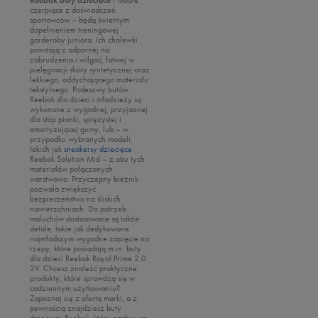
czerpiące z doświadczeń
sportowców – będą świetnym
dopełnieniem treningowej
garderoby juniora. Ich cholewki
powstają z odpornej na
zabrudzenia i wilgoć, łatwej w
pielęgnacji skóry syntetycznej oraz
lekkiego, oddychającego materiału
tekstylnego. Podeszwy butów
Reebok dla dzieci i młodzieży są
wykonane z wygodnej, przyjaznej
dla stóp pianki, sprężystej i
amortyzującej gumy, lub – w
przypadku wybranych modeli,
takich jak
sneakersy dziecięce
Reebok Solution Mid – z obu tych
materiałów połączonych
warstwowo. Przyczepny bieżnik
pozwala zwiększyć
bezpieczeństwo na śliskich
nawierzchniach. Do potrzeb
maluchów dostosowane są także
detale, takie jak dedykowane
najmłodszym wygodne zapięcie na
rzepy, które posiadają m.in. buty
dla dzieci Reebok Royal Prime 2.0
2V. Chcesz znaleźć praktyczne
produkty, które sprawdzą się w
codziennym użytkowaniu?
Zapoznaj się z ofertą marki, a z
pewnością znajdziesz buty
dziecięce Reebok, które zachwycą