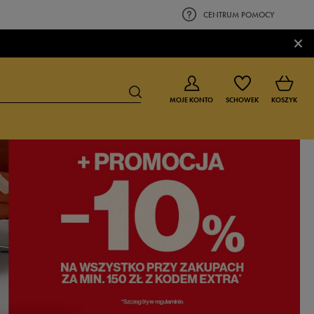
CENTRUM POMOCY
×
MOJE KONTO
SCHOWEK
KOSZYK
BUTY DLA CHŁOPCA
BUTY DLA DZIEWCZYNKI
0-4 lat
0-4 lat
4-8 lat
4-8 lat
9-16 lat
9-16 lat