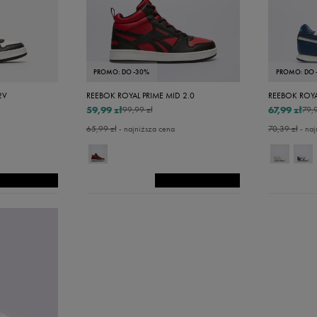
39
40
16
PROMO: DO -30%
PROMO: DO 
16,5
2V
REEBOK ROYAL PRIME MID 2.0
REEBOK ROYA
17
59,99 zł
67,99 zł
99,99 zł
79,9
65,99 zł
- najniższa cena
70,39 zł
- naj
18
18,5
19
19,5
20
21
23
27