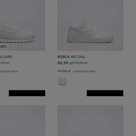
-30%
L GLIDE
REEBOK ATR CHILL
98,99 zł
,99 zł
179,99 zł
jniższa cena
117,00 zł
- najniższa cena