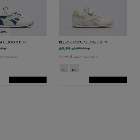
-30%
L CL JOG 3.0 1V
REEBOK ROYAL CL JOG 3.0 1V
69,99 zł
9 zł
199,99 zł
niższa cena
77,99 zł
- najniższa cena