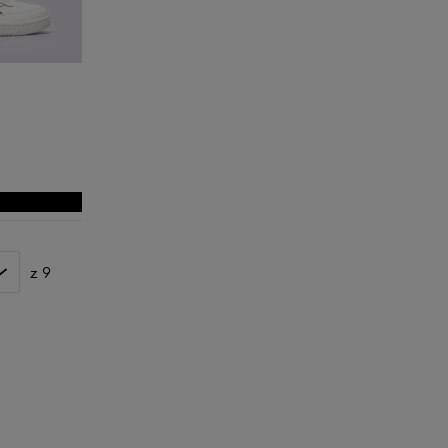
28
28,5
29
29,5
30
31
31,5
32
z 9
32,5
33
33,5
35,5
36 2/3