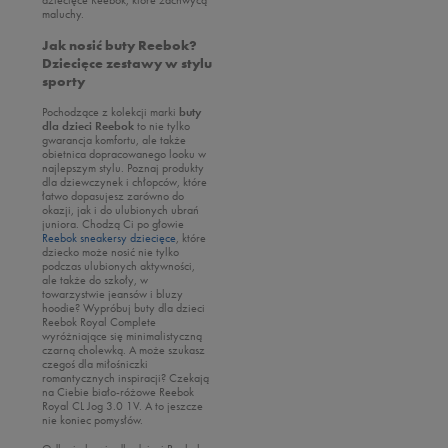
maluchy.
Jak nosić buty Reebok?
Dziecięce zestawy w stylu
sporty
Pochodzące z kolekcji marki
buty
dla dzieci Reebok
to nie tylko
gwarancja komfortu, ale także
obietnica dopracowanego looku w
najlepszym stylu. Poznaj produkty
dla dziewczynek i chłopców, które
łatwo dopasujesz zarówno do
okazji, jak i do ulubionych ubrań
juniora. Chodzą Ci po głowie
Reebok sneakersy dziecięce
, które
dziecko może nosić nie tylko
podczas ulubionych aktywności,
ale także do szkoły, w
towarzystwie jeansów i bluzy
hoodie? Wypróbuj buty dla dzieci
Reebok Royal Complete
wyróżniające się minimalistyczną
czarną cholewką. A może szukasz
czegoś dla miłośniczki
romantycznych inspiracji? Czekają
na Ciebie biało-różowe Reebok
Royal CL Jog 3.0 1V. A to jeszcze
nie koniec pomysłów.