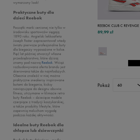
Umbro
wymarzony look!
Nike
Vans
Oto
Praktyczne buty dla
dzieci Reebok
Puma
REEBOK CLUB C REVENGE
Początki marki cenionej nie tylko w
Reebok
89,99 zł
środowisku sportowców sięgają
1890 roku. Angielski lekkoatleta
Sizeer
Joseph Foster zaprezentował wtedy
światu pierwsze profesjonalne buty
Skechers
dla biegaczy wyposażone w kolce.
Pięć lat później otworzył własne
Timberland
przedsiębiorstwo, które dzisiaj
znamy pod nazwą
Reebok
. Wciąż
Umbro
rozbudowywana oferta brandu jest
skierowana także do najmłodszych.
Under Armour
Obecnie znaleźć w niej można
praktyczne sneakersy inspirowane
Up8
butami do biegania, kicksy
Pokaż
60
nawiązujące do designu obuwia
U.S. Polo ASSN.
fitness, utrzymane w klimacie retro
buty Reebok – dziecięce modele
Vans
czerpiące z tradycji koszykarskiej,
a także produkty lifestyle, które
zapewnią maluchom wygodę
podczas każdej aktywności.
Idealne buty Reebok dla
chłopca lub dziewczynki
Reebok buty dziecięce
- modle