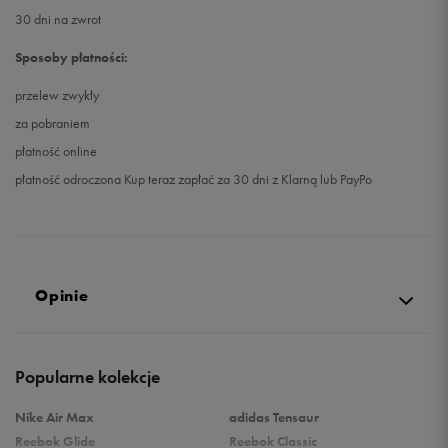
30 dni na zwrot
Sposoby płatności:
przelew zwykły
za pobraniem
płatność online
płatność odroczona Kup teraz zapłać za 30 dni z Klarną lub PayPo
Opinie
4.9
Popularne kolekcje
opinii klientów
75
z całego okresu
Nike Air Max
adidas Tensaur
zebranych i zweryfikowanych przez
Reebok Glide
Reebok Classic