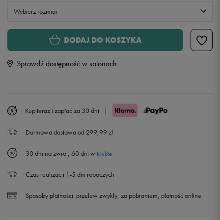
Wybierz rozmiar
Rozmiary EU
Rozmiary US
DODAJ DO KOSZYKA
21,5
11,5 cm
Sprawdź dostępność w salonach
22
12 cm
22,5
12,5 cm
Kup teraz i zapłać za 30 dni
|
Darmowa dostawa od 299,99 zł
23,5
13 cm
Powiadom o dostępności
30 dni na zwrot, 60 dni w
Klubie
24
13,5 cm
Powiadom o dostępności
Czas realizacji 1-5 dni roboczych
24,5
14 cm
Powiadom o dostępności
Sposoby płatności:
przelew zwykły, za pobraniem, płatność online
25
14,5 cm
Powiadom o dostępności