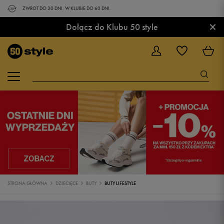
ZWROT DO 30 DNI. W KLUBIE DO 60 DNI.
×
Dołącz do Klubu 50 style
STRONA GŁÓWNA
DZIECIĘCE
BUTY
BUTY LIFESTYLE