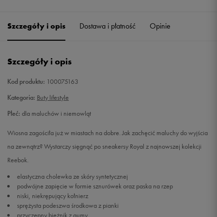
25,5
15 cm
Szczegóły i opis
Dostawa i płatność
Opinie
26
15,5 cm
Powiadom o dostępności
Szczegóły i opis
26,5
16 cm
Powiadom o dostępności
Kod produktu:
100075163
Kategoria:
Buty lifestyle
Płeć:
dla maluchów i niemowląt
Wiosna zagościła już w miastach na dobre. Jak zachęcić maluchy do wyjścia
na zewnątrz? Wystarczy sięgnąć po sneakersy Royal z najnowszej kolekcji
Reebok.
elastyczna cholewka ze skóry syntetycznej
podwójne zapięcie w formie sznurówek oraz paska na rzep
niski, niekrępujący kołnierz
sprężysta podeszwa środkowa z pianki
przyczepny bieżnik z gumy