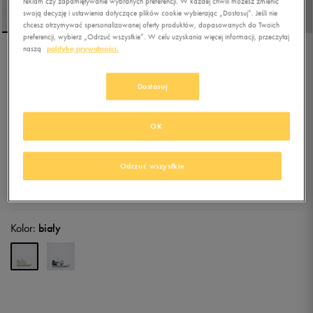
reklam czy zapamiętywanie wybranych preferencji. W każdej chwili możesz zmienić
swoją decyzję i ustawienia dotyczące plików cookie wybierając „Dostosuj”. Jeśli nie
chcesz otrzymywać spersonalizowanej oferty produktów, dopasowanych do Twoich
preferencji, wybierz „Odrzuć wszystkie”. W celu uzyskania więcej informacji, przeczytaj
naszą
politykę prywatności.
REEBOK ROYAL CL JOG
3.0 1V
Dostosuj
4.9
(
75
)
69,99
zł
z Vat
OK
77,99
zł
-10%
(najniższa cena z 30 dni przed obniżką)
199,99
zł
-65%
(cena początkowa)
Odrzuć wszystkie
+ 350 PKT W
KLUBIE 50 STYLE
Kolor:
biały