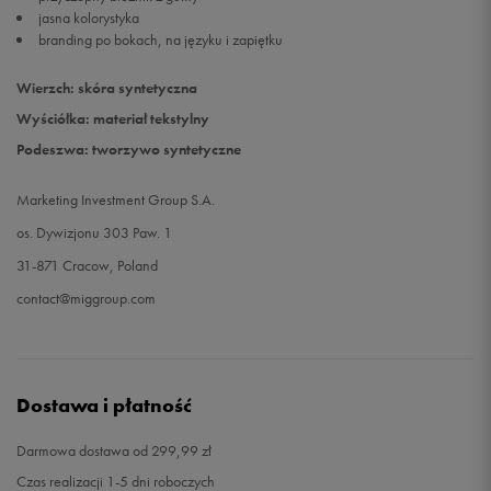
jasna kolorystyka
branding po bokach, na języku i zapiętku
Wierzch: skóra syntetyczna
Wyściółka: materiał tekstylny
Podeszwa: tworzywo syntetyczne
Marketing Investment Group S.A.
os. Dywizjonu 303 Paw. 1
31-871 Cracow, Poland
contact@miggroup.com
Dostawa i płatność
Darmowa dostawa od 299,99 zł
Czas realizacji 1-5 dni roboczych