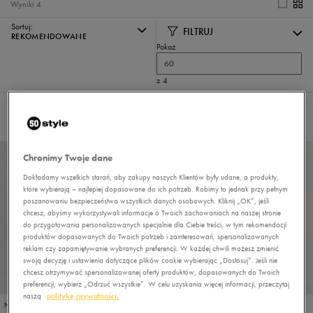
Wyniki
4
Sortuj:
FILTRUJ
REKOMENDOWANE
Pokaż
60
z 4
Nie wybrano filtrów
Chronimy Twoje dane
Dokładamy wszelkich starań, aby zakupy naszych Klientów były udane, a produkty,
które wybierają – najlepiej dopasowane do ich potrzeb. Robimy to jednak przy pełnym
poszanowaniu bezpieczeństwa wszystkich danych osobowych. Kliknij „OK”, jeśli
chcesz, abyśmy wykorzystywali informacje o Twoich zachowaniach na naszej stronie
do przygotowania personalizowanych specjalnie dla Ciebie treści, w tym rekomendacji
produktów dopasowanych do Twoich potrzeb i zainteresowań, spersonalizowanych
reklam czy zapamiętywanie wybranych preferencji. W każdej chwili możesz zmienić
swoją decyzję i ustawienia dotyczące plików cookie wybierając „Dostosuj”. Jeśli nie
PROMO: DO -30%
chcesz otrzymywać spersonalizowanej oferty produktów, dopasowanych do Twoich
preferencji, wybierz „Odrzuć wszystkie”. W celu uzyskania więcej informacji, przeczytaj
OUTLET
naszą
politykę prywatności.
NEW BALANCE GW500V2
NEW BALANCE GW500V2