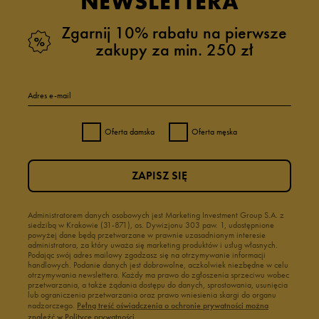
NEWSLETTERA
Zgarnij 10% rabatu na pierwsze
zakupy za min. 250 zł
Adres e-mail
Oferta damska
Oferta męska
ZAPISZ SIĘ
Administratorem danych osobowych jest Marketing Investment Group S.A. z
siedzibą w Krakowie (31-871), os. Dywizjonu 303 paw. 1, udostępnione
powyżej dane będą przetwarzane w prawnie uzasadnionym interesie
administratora, za który uważa się marketing produktów i usług własnych.
Podając swój adres mailowy zgadzasz się na otrzymywanie informacji
handlowych. Podanie danych jest dobrowolne, aczkolwiek niezbędne w celu
otrzymywania newslettera. Każdy ma prawo do zgłoszenia sprzeciwu wobec
przetwarzania, a także żądania dostępu do danych, sprostowania, usunięcia
lub ograniczenia przetwarzania oraz prawo wniesienia skargi do organu
nadzorczego.
Pełną treść oświadczenia o ochronie prywatności można
znaleźć w Polityce prywatności.