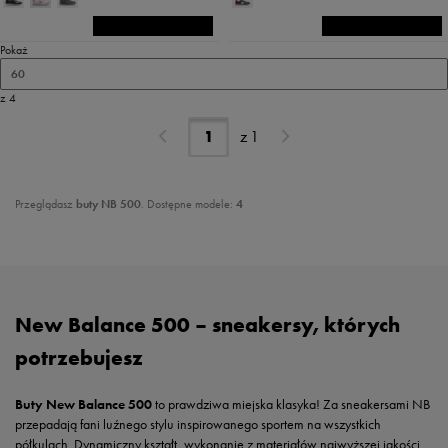
Pokaż
60
z 4
z
1
Przeglądasz
buty NB 500
. Dostępne modele:
4
New Balance 500 – sneakersy, których
potrzebujesz
Buty New Balance 500
to prawdziwa miejska klasyka! Za sneakersami NB
przepadają fani luźnego stylu inspirowanego sportem na wszystkich
półkulach. Dynamiczny kształt, wykonanie z materiałów najwyższej jakości