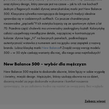
oraz stylowy design, który zawsze jest na czasie – jak tu ich nie kochać?
Jednym z flagowych modeli słynnej amerykańskiej marki jest New Balance
500. Klasyczna sylwetka nawiązująca do biegowych tradycji idealnie
sprawdza się w codziennych outfitach. Co jeszcze charakteryzuje
niezawodne „pięćsetki”? Ich estetyka kojarzy się ze sportowym stylem z lat
70. Przednia część cholewki ma uniwersalny zaokrąglony kształt. Kolorystykę
całości uzupełniają nieodłączne detale, najczęściej w kontrastującym
kolorze: słynne logo „N” na bocznych panelach, podkreślająca
autentyczność wstawka z numerem serii na języku oraz zapiętek z nazwą
brandu. Lubisz klasykę marki
New Balance
? Znajdź swoją wersję modelu
500 – w 50 style czekają warianty dla niej, dla niego oraz najmłodszych!
New Balance 500 – wybór dla mężczyzn
New Balance 500 męskie to doskonałe obuwie, które łączy w sobie wygodę
i świetny, miejski design. Mężczyźni, którzy szukają obuwia na co dzień,
docenią model za jego doskonałe wykonanie i komfort noszenia
sprawiający, że po założeniu trudno się rozstać ze swoją parą. Bez względu
na to, czy potrzebujesz obuwia na aktywny dzień w pracy, relaksujący
New Balance 500 w damskiej odsłonie
Niezastąpione w szafie najmłodszych
spacer, czy wypad na miasto ze znajomymi —
NB 500
z pewnością spełnią
W serii znajdziesz także szereg wariantów dedykowanych kobietom. Buty
Marka nie zapomniała zadbać o potrzeby najmłodszych konsumentów,
Twoje oczekiwania. Solidne szycie i trwałe materiały to cechy, które
New Balance 500 damskie, podobnie jak propozycje dla mężczyzn, to
dlatego New Balance 500 dziecięce stanowią doskonały wybór dla
Zobacz więcej
przyciągają mężczyzn ceniących sobie najwyższą jakość obuwia.
pewność jakości, wsparcia oraz ponadczasowego designu, z którego słynie
juniorów i maluchów. Jednym z kluczowych aspektów, który przyciąga