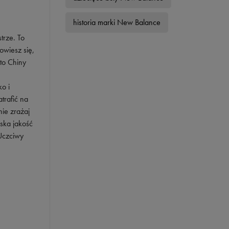
historia marki New Balance
trze. To
owiesz się,
to Chiny
ko i
trafić na
ie zrażaj
iska jakość
Uczciwy