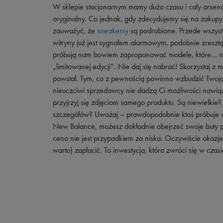
W sklepie stacjonarnym mamy dużo czasu i cały arsena
oryginalny. Co jednak, gdy zdecydujemy się na zakup
zauważyć, że
sneakersy
są podrobione. Przede wszystk
witryny już jest sygnałem alarmowym, podobnie zreszt
próbują nam bowiem zaproponować modele, które… nigdy
„limitowanej edycji”. Nie daj się nabrać! Skorzystaj z
powstał. Tym, co z pewnością powinno wzbudzić Twoją 
nieuczciwi sprzedawcy nie dadzą Ci możliwości nawiąz
przyjrzyj się zdjęciom samego produktu. Są niewielkie? 
szczegółów? Uważaj – prawdopodobnie ktoś próbuje wc
New Balance, możesz dokładnie obejrzeć swoje buty pr
cena nie jest przypadkiem za niska. Oczywiście okazje
warto) zapłacić. To inwestycja, która zwróci się w czasi