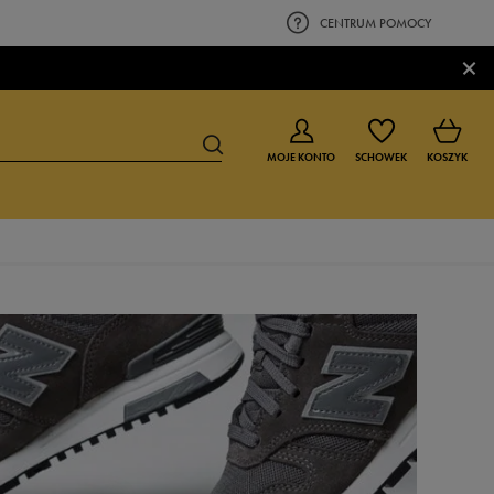
CENTRUM POMOCY
×
MOJE KONTO
SCHOWEK
KOSZYK
BUTY DLA CHŁOPCA
BUTY DLA DZIEWCZYNKI
0-4 lat
0-4 lat
4-8 lat
4-8 lat
9-16 lat
9-16 lat