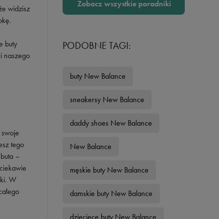
Zobacz wszystkie poradniki
że widzisz
bkę.
e buty
PODOBNE TAGI:
ci naszego
buty New Balance
sneakersy New Balance
daddy shoes New Balance
ą swoje
esz tego
New Balance
 buta –
o ciekawie
męskie buty New Balance
wki. W
całego
damskie buty New Balance
dziecięce buty New Balance