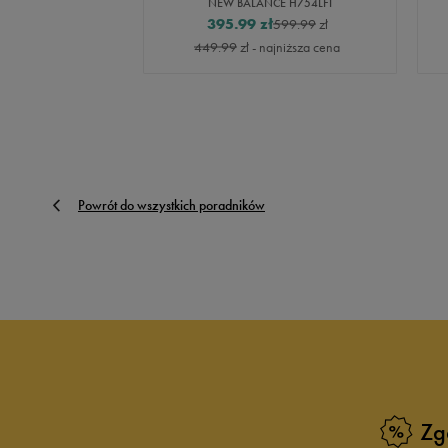
NEW BALANCE H754LFT
395.99
zł
599.99
zł
449.99
zł
- najniższa cena
Powrót do wszystkich poradników
Zg