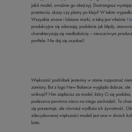
Skechers
jakiś model, uważnie go obejrzyj. Dostrzegasz wystają
przetarcia, skazy czy plamy po kleju? W takim wypadk
Timberland
Wszystkie znane i lubiane marki, a taką jest właśnie
Ne
Umbro
produkcyjne się zdarzają, podobnie jak błędy, stanow
charakteryzują się niedbałością – nieuczciwym produ
Under Armour
portfela. Nie daj się oszukać!
Up8
U.S. Polo ASSN.
Vans
Większość podróbek jesteśmy w stanie rozpoznać niemal
zamiary. But z logo New Balance wygląda dobrze, ale g
uniknąć? Nim zapłacisz za model, który Ci się podoba
podeszwa powinna nieco na niego zachodzić. To chara
się prezentuje, ale również wydłuża ich żywotność. Obe
zdecydowanej większości modeli jest ona w dwóch ko
buta.