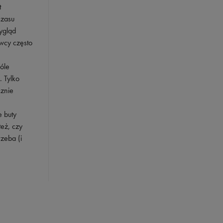
t
czasu
ygląd
awcy często
góle
 Tylko
cznie
 buty
eż, czy
zeba (i