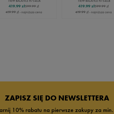
NEW BALANCE H754LLK
NEW BALANCE H754LLB
419.99
zł
419.99
zł
599.99
zł
599.99
zł
419.99
zł
- najniższa cena
419.99
zł
- najniższa cena
ZAPISZ SIĘ DO NEWSLETTERA
arnij 10% rabatu na pierwsze zakupy za min.