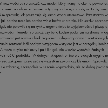
ł możliwości by sprawdzić, czy model, który mamy na oku na pewno jes
y online? Bez obaw – również w tym wypadku są sposoby na to, by zaw
im sprawdź, jak prezentuje się sama strona internetowa. Przestarzały w
ą jak bardzo mało lub bardzo wiele butów w ofercie. Nieuczciwi sprzed
 nie pojawiły się na rynku, argumentując to wyjątkowością i pisząc o
 możliwości Internetu i sprawdź, czy but o kodzie podanym na stronie w o
czujność jest również brak regulaminu sklepu czy danych kontaktowych.
ania kontaktu! Jeśli pod tym względem wszystko jest w porządku, konie
A może to tylko miniatury i po kliknięciu nie widzisz wyraźnie żadnych
isnąć Ci podróbkę! W dobrych sklepach online oferujących oryginalne
zed zakupem i przyjrzeć się wszystkim szwom czy klejeniom. Sprawdź t
 się zdarzają, szczególnie w sezonie wyprzedaży, ale za dobrą jakość tr
e!