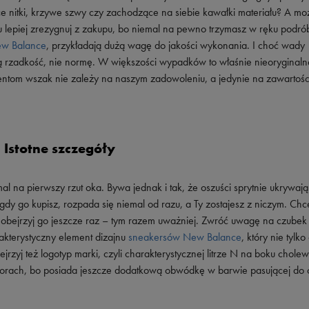
Vans
Timberland
ce nitki, krzywe szwy czy zachodzące na siebie kawałki materiału? A mo
u lepiej zrezygnuj z zakupu, bo niemal na pewno trzymasz w ręku podró
Umbro
w Balance
, przykładają dużą wagę do jakości wykonania. I choć wady
Under Armour
ią rzadkość, nie normę. W większości wypadków to właśnie nieoryginaln
centom wszak nie zależy na naszym zadowoleniu, a jedynie na zawartoś
Up8
U.S. Polo ASSN.
Vans
Istotne szczegóły
 na pierwszy rzut oka. Bywa jednak i tak, że oszuści sprytnie ukrywaj
dy go kupisz, rozpada się niemal od razu, a Ty zostajesz z niczym. Chc
, obejrzyj go jeszcze raz – tym razem uważniej. Zwróć uwagę na czubek
kterystyczny element dizajnu
sneakersów New Balance
, który nie tylk
jrzyj też logotyp marki, czyli charakterystycznej litrze N na boku chole
lorach, bo posiada jeszcze dodatkową obwódkę w barwie pasującej do 