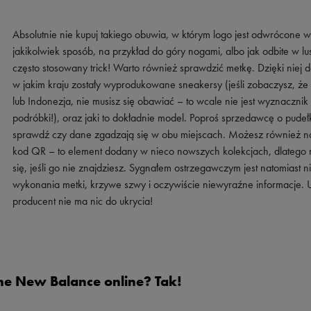
Absolutnie nie kupuj takiego obuwia, w którym logo jest odwrócone w
jakikolwiek sposób, na przykład do góry nogami, albo jak odbite w lus
często stosowany trick! Warto również sprawdzić metkę. Dzięki niej d
w jakim kraju zostały wyprodukowane sneakersy (jeśli zobaczysz, że 
lub Indonezja, nie musisz się obawiać – to wcale nie jest wyznacznik
podróbki!), oraz jaki to dokładnie model. Poproś sprzedawcę o pudeł
sprawdź czy dane zgadzają się w obu miejscach. Możesz również na
kod QR – to element dodany w nieco nowszych kolekcjach, dlatego n
się, jeśli go nie znajdziesz. Sygnałem ostrzegawczym jest natomiast n
wykonania metki, krzywe szwy i oczywiście niewyraźne informacje. 
producent nie ma nic do ukrycia!
ne New Balance online? Tak!