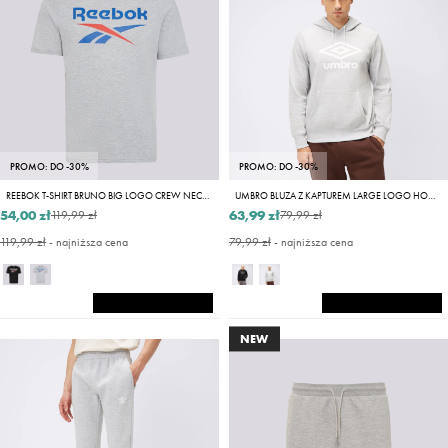
PROMO: DO -30%
PROMO: DO -30%
REEBOK T-SHIRT BRUNO BIG LOGO CREW NECK SS TEE
UMBRO BLUZA Z KAPTUREM LARGE LOGO HOODIE
54,00 zł
63,99 zł
119,99 zł
79,99 zł
119,99 zł
- najniższa cena
79,99 zł
- najniższa cena
NEW