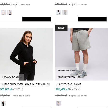
42,00 zł
- najniższa cena
152,99 zł
- najniższa cena
NEW
PROMO: DO -30%
PROMO: DO -30%
PRODUKT SPECJALNY
UMBRO BLUZA ROZPINANA Z KAPTUREM LINDI II
NIKE SZORTY CLUB KNIT
52,49 zł
110,49 zł
69,99 zł
129,99 zł
59,99 zł
- najniższa cena
129,99 zł
- najniższa cena