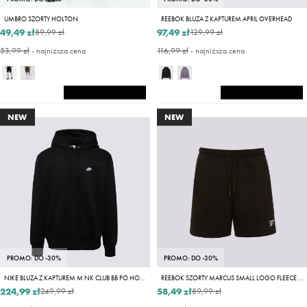
UMBRO SZORTY HOLTON
REEBOK BLUZA Z KAPTUREM APRIL OVERHEAD
49,49 zł
97,49 zł
89,99 zł
129,99 zł
53,99 zł
- najniższa cena
116,99 zł
- najniższa cena
NEW
NEW
PROMO: DO -30%
PROMO: DO -30%
NIKE BLUZA Z KAPTUREM M NK CLUB BB PO HOODIE
REEBOK SZORTY MARCUS SMALL LOGO FLEECE SHORTS
224,99 zł
58,49 zł
249,99 zł
89,99 zł