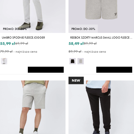
PROMO: DO -30%
PROMO: DO -30%
UMBRO SPODNIE FLEECE JOGGER
REEBOK SZORTY MARCUS SMALL LOGO FLEECE SHORTS
55,99 zł
58,49 zł
69,99 zł
89,99 zł
79,99 zł
- najniższa cena
89,99 zł
- najniższa cena
NEW