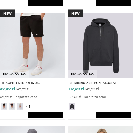
NEW
NEW
PROMO: DO -30%
PROMO: DO -30%
CHAMPION SZORTY BERMUDA
REEBOK BLUZA ROZPINANA LAURENT
82,49 zł
112,49 zł
149,99 zł
149,99 zł
89,99 zł
- najniższa cena
127,49 zł
- najniższa cena
+ 1