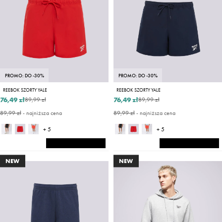
PROMO: DO -30%
PROMO: DO -30%
REEBOK SZORTY YALE
REEBOK SZORTY YALE
76,49 zł
76,49 zł
89,99 zł
89,99 zł
89,99 zł
- najniższa cena
89,99 zł
- najniższa cena
+ 5
+ 5
NEW
NEW