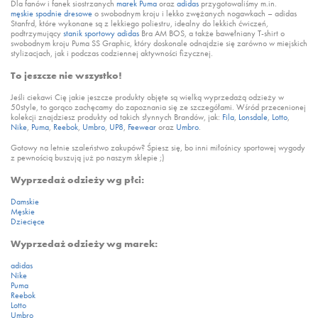
Dla fanów i fanek siostrzanych
marek Puma
oraz
adidas
przygotowaliśmy m.in.
męskie spodnie dresowe
o swobodnym kroju i lekko zwężanych nogawkach – adidas
Stanfrd, które wykonane są z lekkiego poliestru, idealny do lekkich ćwiczeń,
podtrzymujący
stanik sportowy adidas
Bra AM BOS, a także bawełniany T-shirt o
swobodnym kroju Puma SS Graphic, który doskonale odnajdzie się zarówno w miejskich
stylizacjach, jak i podczas codziennej aktywności fizycznej.
To jeszcze nie wszystko!
Jeśli ciekawi Cię jakie jeszcze produkty objęte są wielką wyprzedażą odzieży w
50style, to gorąco zachęcamy do zapoznania się ze szczegółami. Wśród przecenionej
kolekcji znajdziesz produkty od takich słynnych Brandów, jak:
Fila
,
Lonsdale
,
Lotto
,
Nike
,
Puma
,
Reebok
,
Umbro
,
UP8
,
Feewear
oraz
Umbro
.
Gotowy na letnie szaleństwo zakupów? Śpiesz się, bo inni miłośnicy sportowej wygody
z pewnością buszują już po naszym sklepie ;)
Wyprzedaż odzieży wg płci:
Damskie
Męskie
Dziecięce
Wyprzedaż odzieży wg marek:
adidas
Nike
Puma
Reebok
Lotto
Umbro