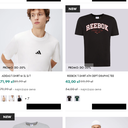
NEW
PROMO: DO -30%
PROMO: DO -30%
ADIDAS T-SHIRT M SL SJ T
REEBOK T-SHIRT ATH DEPT GRAPHIC TEE
71,99 zł
42,00 zł
89,99 zł
119,99 zł
79,99 zł
- najniższa cena
54,00 zł
- najniższa cena
+ 7
NEW