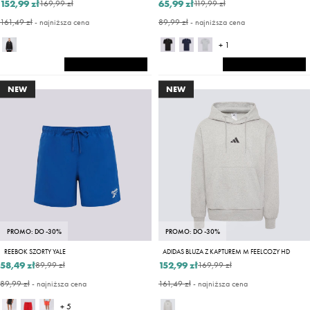
152,99 zł
65,99 zł
169,99 zł
119,99 zł
161,49 zł
- najniższa cena
89,99 zł
- najniższa cena
+ 1
NEW
NEW
PROMO: DO -30%
PROMO: DO -30%
REEBOK SZORTY YALE
ADIDAS BLUZA Z KAPTUREM M FEELCOZY HD
58,49 zł
152,99 zł
89,99 zł
169,99 zł
89,99 zł
- najniższa cena
161,49 zł
- najniższa cena
+ 5