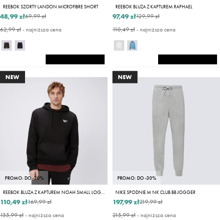
REEBOK SZORTY LANDON MICROFIBRE SHORT
REEBOK BLUZA Z KAPTUREM RAPHAEL
48,99 zł
97,49 zł
69,99 zł
129,99 zł
62,99 zł
- najniższa cena
110,49 zł
- najniższa cena
NEW
NEW
PROMO: DO -30%
PROMO: DO -30%
REEBOK BLUZA Z KAPTUREM NOAH SMALL LOGO
NIKE SPODNIE M NK CLUB BB JOGGER
110,49 zł
197,99 zł
169,99 zł
219,99 zł
135,99 zł
- najniższa cena
215,99 zł
- najniższa cena