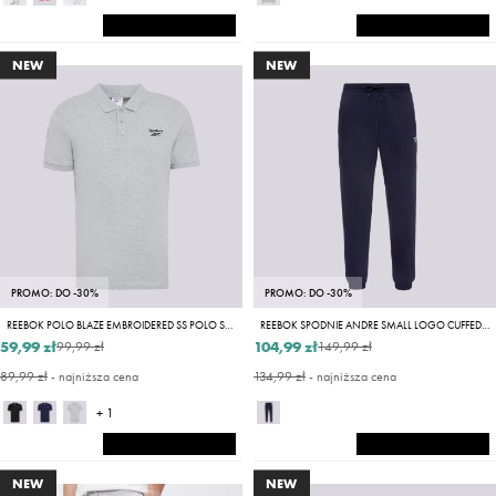
NEW
NEW
PROMO: DO -30%
PROMO: DO -30%
REEBOK POLO BLAZE EMBROIDERED SS POLO SHIRT
REEBOK SPODNIE ANDRE SMALL LOGO CUFFED PANT
59,99 zł
104,99 zł
99,99 zł
149,99 zł
89,99 zł
- najniższa cena
134,99 zł
- najniższa cena
+ 1
NEW
NEW