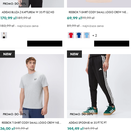
PROMO: DO -30%
ADIDAS BLUZA Z KAPTUREM W 3S FT QZ HD
REEBOK T-SHIRT CODY SMALL LOGO CREW NECK SS TEE
170,99 zł
69,99 zł
189,99 zł
99,99 zł
183,99 zł
- najniższa cena
89,99 zł
- najniższa cena
+ 2
NEW
NEW
PROMO: DO -30%
PROMO: DO -30%
REEBOK T-SHIRT CODY SMALL LOGO CREW NECK
ADIDAS SPODNIE M 3S FT TC PT
36,00 zł
144,49 zł
119,99 zł
169,99 zł