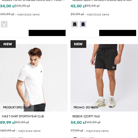
54,00 zł
45,00 zł
119,99 zł
99,99 zł
119,99 zł
- najniższa cena
59,99 zł
- najniższa cena
NEW
NEW
PRODUKT SPECJALNY
PROMO: DO -30%
NIKE T-SHIRT SPORTSWEAR CLUB
REEBOK SZORTY YALE
89,99 zł
54,00 zł
99,99 zł
119,99 zł
109,99 zł
- najniższa cena
77,99 zł
- najniższa cena