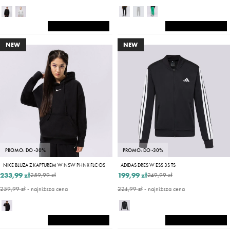
NEW
NEW
PROMO: DO -30%
PROMO: DO -30%
NIKE BLUZA Z KAPTUREM W NSW PHNX FLC OS
ADIDAS DRES W ESS 3S TS
233,99 zł
199,99 zł
259,99 zł
249,99 zł
259,99 zł
- najniższa cena
224,99 zł
- najniższa cena