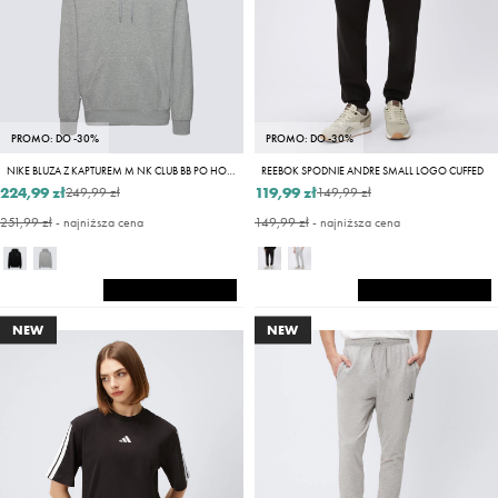
PROMO: DO -30%
PROMO: DO -30%
NIKE BLUZA Z KAPTUREM M NK CLUB BB PO HOODIE
REEBOK SPODNIE ANDRE SMALL LOGO CUFFED
224,99 zł
119,99 zł
249,99 zł
149,99 zł
251,99 zł
- najniższa cena
149,99 zł
- najniższa cena
NEW
NEW