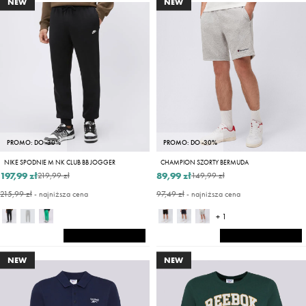
NEW
NEW
PROMO: DO -30%
PROMO: DO -30%
NIKE SPODNIE M NK CLUB BB JOGGER
CHAMPION SZORTY BERMUDA
197,99 zł
89,99 zł
219,99 zł
149,99 zł
215,99 zł
- najniższa cena
97,49 zł
- najniższa cena
+ 1
NEW
NEW