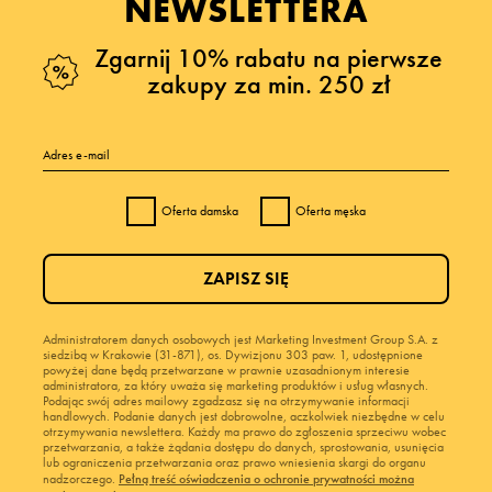
NEWSLETTERA
Zgarnij 10% rabatu na pierwsze
zakupy za min. 250 zł
Adres e-mail
Oferta damska
Oferta męska
ZAPISZ SIĘ
Administratorem danych osobowych jest Marketing Investment Group S.A. z
siedzibą w Krakowie (31-871), os. Dywizjonu 303 paw. 1, udostępnione
powyżej dane będą przetwarzane w prawnie uzasadnionym interesie
administratora, za który uważa się marketing produktów i usług własnych.
Podając swój adres mailowy zgadzasz się na otrzymywanie informacji
handlowych. Podanie danych jest dobrowolne, aczkolwiek niezbędne w celu
otrzymywania newslettera. Każdy ma prawo do zgłoszenia sprzeciwu wobec
przetwarzania, a także żądania dostępu do danych, sprostowania, usunięcia
lub ograniczenia przetwarzania oraz prawo wniesienia skargi do organu
nadzorczego.
Pełną treść oświadczenia o ochronie prywatności można