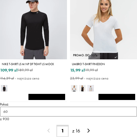
PROMO: DO -30%
NIKE T-SHIRT LS M NP DF TIGHT LS MOCK
UMBRO T-SHIRT FINEDON
109,99 zł
15,99 zł
189,99 zł
19,99 zł
114,39 zł
- najniższa cena
23,99 zł
- najniższa cena
Pokaż
60
z 930
z
16