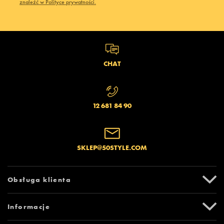
znaleźć w Polityce prywatności.
CHAT
12 681 84 90
SKLEP@50STYLE.COM
Obsługa klienta
Centrum Pomocy
Informacje
Zwroty i reklamacje