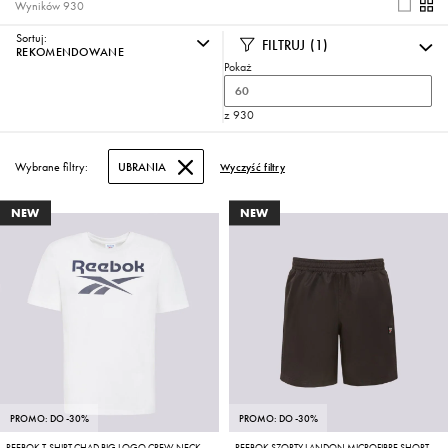
Wyników
930
Sortuj:
FILTRUJ
(1)
REKOMENDOWANE
Pokaż
60
z 930
Wybrane filtry:
UBRANIA
Wyczyść filtry
NEW
NEW
PROMO: DO -30%
PROMO: DO -30%
REEBOK T-SHIRT CHAD BIG LOGO CREW NECK SS TEE
REEBOK SZORTY LANDON MICROFIBRE SHORT