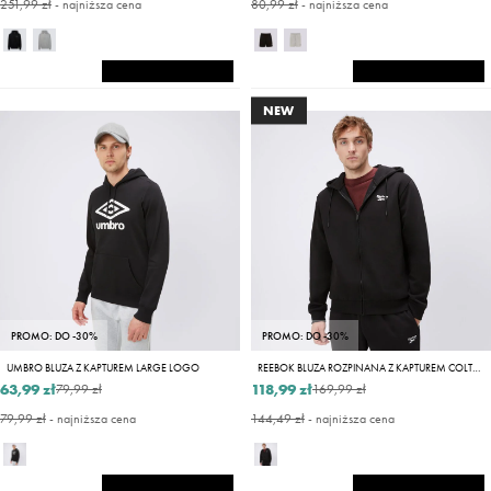
251,99 zł
- najniższa cena
80,99 zł
- najniższa cena
NEW
PROMO: DO -30%
PROMO: DO -30%
UMBRO BLUZA Z KAPTUREM LARGE LOGO
REEBOK BLUZA ROZPINANA Z KAPTUREM COLTON
63,99 zł
118,99 zł
79,99 zł
169,99 zł
79,99 zł
- najniższa cena
144,49 zł
- najniższa cena