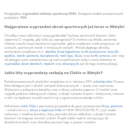
Przeglądasz
wyprzedaż odzieży sportowej 2026
. Dostępne modele przecenionych
produktów:
930
Najgorętsza wyprzedaż ubrań sportowych już teraz w 50style!
Chciałbyś nieco odświeżyć swoją garderobę? Szukasz sportowych basiców, które
zapewnią Ci wygodę, gdy tylko jej zapragniesz? To świetnie się składa, ponieważ
właśnie ruszyła nasza sezonowa wyprzedaż, gdzie znajdziesz wiele propozycji od
znanych, sportowych marek w mniejszych cenach!. Wśród objętego obniżką
asortymentu znajdziesz m.in.
damskie stroje kąpielowe
,
kurtki przejściowe
,
koszulki
,
spodnie
,
staniki sportowe
,
bezrękawniki
,
tank topy
,
bluzy
oraz
kurtki zimowe
. Jeśli więc
od jakiegoś czasu zastanawiasz się nad uzupełnieniem szafy o nowe elementy to
wyprzedaż ubrań damskich
,
męskich
oraz
dziecięcych
jest do tego świetną okazją.
Jakie hity wyprzedaży czekają na Ciebie w 50style?
Pośród przecenionych artykułów znajdziesz m.in. tańszą o 50%
sukienkę Lotto
Chueca,
która dostępna jest w dwóch wersjach kolorystycznych – szarej oraz czerwonej.
Wykonana z połączenia bawełny oraz wiskozy sukienka zapewni Ci komfort oraz
wygodę podczas wakacyjnych wojaży, a dzięki luźnemu krojowi i elastycznej wstawce
w talii nie będziesz musiała martwić się o ograniczoną swobodę ruchów.
Miłośnikom
marki Nike
z pewnością przypadnie do gustu przecenione
bluzy sportowe
– wśród nich m.in.
bluza z kapturem Nike
M NSW SWOOSH PO FT, czyli model
wykonany z miękkiej bawełny, który pozwala skórze oddychać, a dzięki luźnemu
fasonowi nie krępuje również ruchów. Projekt zdobi nadruk nawiązujący do
dziedzictwa marki oraz charakterystyczne logo w postaci swoosha.