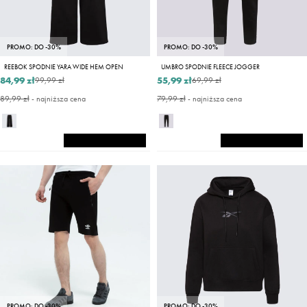
PROMO: DO -30%
PROMO: DO -30%
REEBOK SPODNIE YARA WIDE HEM OPEN
UMBRO SPODNIE FLEECE JOGGER
84,99 zł
55,99 zł
99,99 zł
69,99 zł
89,99 zł
- najniższa cena
79,99 zł
- najniższa cena
PROMO: DO -30%
PROMO: DO -30%