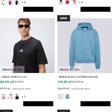
+ 2
+ 5
NEW
PROMO: DO -30%
PROMO: DO -30%
ADIDAS T-SHIRT M SL SJ T
REEBOK BLUZA Z KAPTUREM RAPHAEL
80,99 zł
119,99 zł
89,99 zł
149,99 zł
87,99 zł
- najniższa cena
134,99 zł
- najniższa cena
+ 7