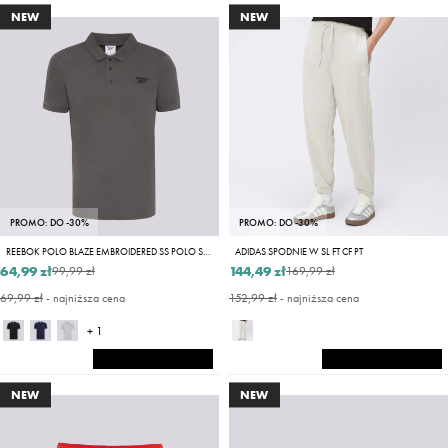
NEW
NEW
PROMO: DO -30%
PROMO: DO -30%
REEBOK POLO BLAZE EMBROIDERED SS POLO SHIRT
ADIDAS SPODNIE W SL FT CF PT
64,99 zł
144,49 zł
99,99 zł
169,99 zł
69,99 zł
- najniższa cena
152,99 zł
- najniższa cena
+ 1
NEW
NEW