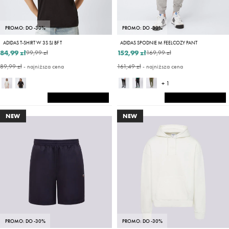
PROMO: DO -30%
PROMO: DO -30%
ADIDAS T-SHIRT W 3S SJ BF T
ADIDAS SPODNIE M FEELCOZY PANT
84,99 zł
152,99 zł
99,99 zł
169,99 zł
89,99 zł
- najniższa cena
161,49 zł
- najniższa cena
+ 1
NEW
NEW
PROMO: DO -30%
PROMO: DO -30%