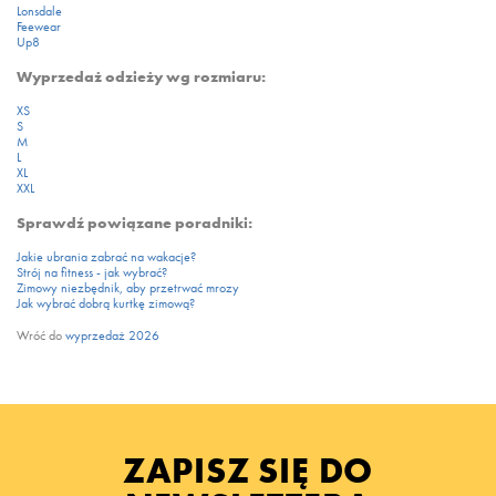
Lonsdale
Feewear
Up8
Wyprzedaż odzieży wg rozmiaru:
XS
S
M
L
XL
XXL
Sprawdź powiązane poradniki:
Jakie ubrania zabrać na wakacje?
Strój na fitness - jak wybrać?
Zimowy niezbędnik, aby przetrwać mrozy
Jak wybrać dobrą kurtkę zimową?
Wróć do
wyprzedaż 2026
ZAPISZ SIĘ DO