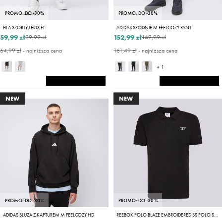
PROMO: DO -30%
PROMO: DO -30%
FILA SZORTY LEOX FT
ADIDAS SPODNIE M FEELCOZY PANT
59,99 zł
152,99 zł
99,99 zł
169,99 zł
64,99 zł
- najniższa cena
161,49 zł
- najniższa cena
+ 1
NEW
NEW
PROMO: DO -30%
PROMO: DO -30%
ADIDAS BLUZA Z KAPTUREM M FEELCOZY HD
REEBOK POLO BLAZE EMBROIDERED SS POLO SHIRT