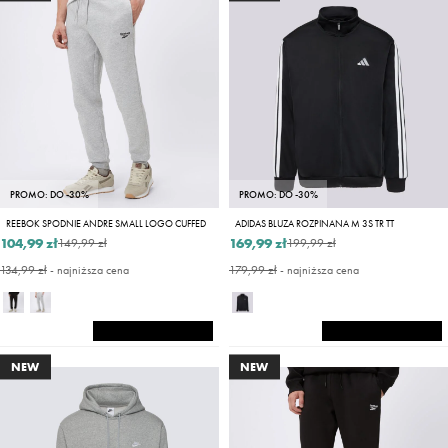
PROMO: DO -30%
PROMO: DO -30%
REEBOK SPODNIE ANDRE SMALL LOGO CUFFED
ADIDAS BLUZA ROZPINANA M 3S TR TT
104,99 zł
169,99 zł
149,99 zł
199,99 zł
134,99 zł
- najniższa cena
179,99 zł
- najniższa cena
NEW
NEW