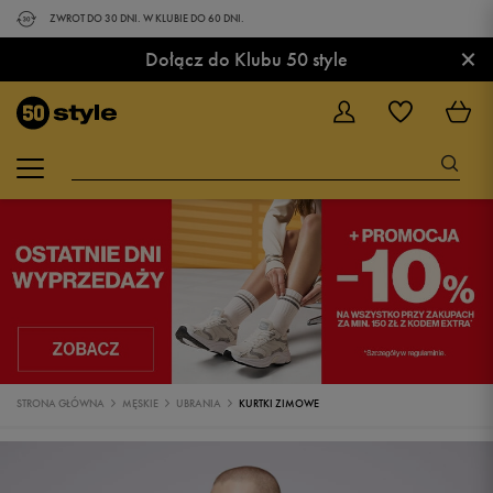
ZWROT DO 30 DNI. W KLUBIE DO 60 DNI.
×
Dołącz do Klubu 50 style
STRONA GŁÓWNA
MĘSKIE
UBRANIA
KURTKI ZIMOWE