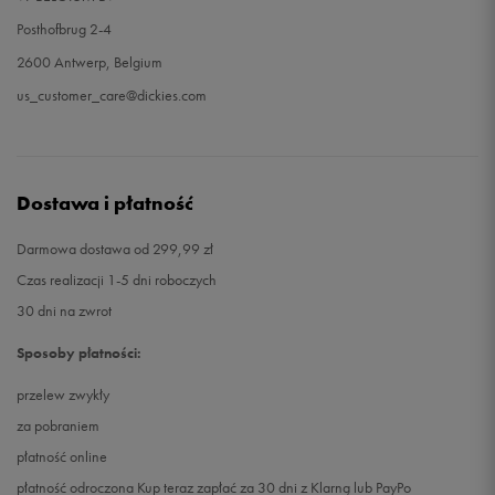
Posthofbrug 2-4
2600 Antwerp, Belgium
us_customer_care@dickies.com
Dostawa i płatność
Darmowa dostawa od 299,99 zł
Czas realizacji 1-5 dni roboczych
30 dni na zwrot
Sposoby płatności:
przelew zwykły
za pobraniem
płatność online
płatność odroczona Kup teraz zapłać za 30 dni z Klarną lub PayPo