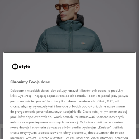
Chronimy Twoje dane
Dokładamy wszelkich starań, aby zakupy naszych Klientów były udane, a produkty,
które wybierają – najlepiej dopasowane do ich potrzeb. Robimy to jednak przy pełnym
poszanowaniu bezpieczeństwa wszystkich danych osobowych. Kliknij „OK”, jeśli
chcesz, abyśmy wykorzystywali informacje o Twoich zachowaniach na naszej stronie
do przygotowania personalizowanych specjalnie dla Ciebie treści, w tym rekomendacji
produktów dopasowanych do Twoich potrzeb i zainteresowań, spersonalizowanych
1/5
reklam czy zapamiętywanie wybranych preferencji. W każdej chwili możesz zmienić
swoją decyzję i ustawienia dotyczące plików cookie wybierając „Dostosuj”. Jeśli nie
chcesz otrzymywać spersonalizowanej oferty produktów, dopasowanych do Twoich
preferencji, wybierz „Odrzuć wszystkie”. W celu uzyskania więcej informacji, przeczytaj