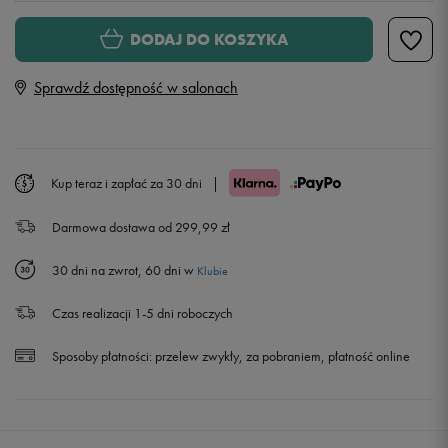
S
DODAJ DO KOSZYKA
Sprawdź dostępność w salonach
M
L
Kup teraz i zapłać za 30 dni
|
XL
Darmowa dostawa od 299,99 zł
30 dni na zwrot, 60 dni w
Klubie
Czas realizacji 1-5 dni roboczych
Sposoby płatności:
przelew zwykły, za pobraniem, płatność online