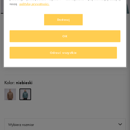
naszą
politykę prywatności.
Dostosuj
DICKIES KURTKA ZIMOWA
WALDENBURG JACKET
OK
0.0
(
0
)
389,99
zł
z Vat
Odrzuć wszystkie
+ 1950 PKT W
KLUBIE 50 STYLE
Kolor:
niebieski
Wybierz rozmiar