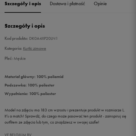
Szczegóły i opis
Dostawa i płatność
Opinie
Szczegóły i opis
Kod produktu:
DK0A4XP20LN1
Kategoria:
Kurtki zimowe
Płeć:
Męskie
Materiał główny: 100% poliamid
Podszewka: 100% poliester
Wypełnienie: 100% poliester
Model na zdjęciu ma 183 cm wzrostu i prezentuje produkt w rozmiarze L.
It’s a match! Sprawdź, do czego może pasować ten produkt - zainspiruj się
outfitem ze zdjęcia lub tym, co znajdziesz w swojej szafie!
VF BELGIUM BV