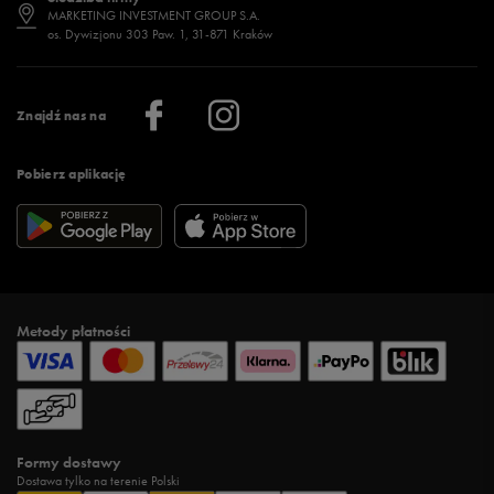
Jak wybrać buty na zimę?
Stylizacje damskie
Sklepy stacjonarne
MARKETING INVESTMENT GROUP S.A.
os. Dywizjonu 303 Paw. 1, 31-871 Kraków
Więcej >
Klub 50 style
Regulamin sklepu 50 style
Praca
Regulamin aplikacji 50 style
Informacje o firmie
Więcej regulaminów >
Znajdź nas na
Pobierz aplikację
Metody płatności
Formy dostawy
Dostawa tylko na terenie Polski