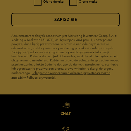
Oferta damska
Oferta męska
ZAPISZ SIĘ
Administratorem danych osobowych jest Marketing Investment Group S.A. z
siedzibą w Krakowie (31-871), os. Dywizjonu 303 paw. 1, udostępnione
powyżej dane będą przetwarzane w prawnie uzasadnionym interesie
administratora, za który uważa się marketing produktów i usług własnych.
Podając swój adres mailowy zgadzasz się na otrzymywanie informacji
handlowych. Podanie danych jest dobrowolne, aczkolwiek niezbędne w celu
otrzymywania newslettera. Każdy ma prawo do zgłoszenia sprzeciwu wobec
przetwarzania, a także żądania dostępu do danych, sprostowania, usunięcia
lub ograniczenia przetwarzania oraz prawo wniesienia skargi do organu
nadzorczego.
Pełną treść oświadczenia o ochronie prywatności można
znaleźć w Polityce prywatności.
CHAT