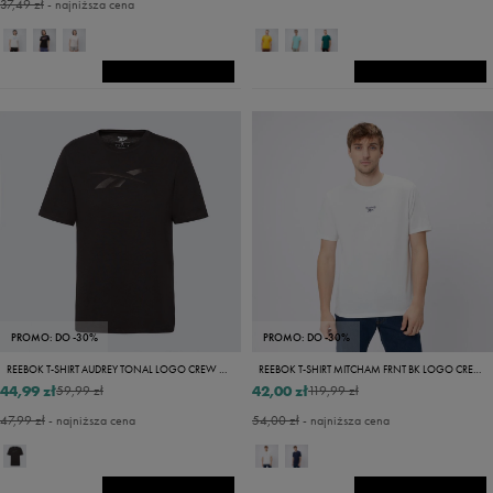
37,49 zł
- najniższa cena
PROMO: DO -30%
PROMO: DO -30%
REEBOK T-SHIRT AUDREY TONAL LOGO CREW NECK
REEBOK T-SHIRT MITCHAM FRNT BK LOGO CREW NECK
44,99 zł
42,00 zł
59,99 zł
119,99 zł
47,99 zł
- najniższa cena
54,00 zł
- najniższa cena