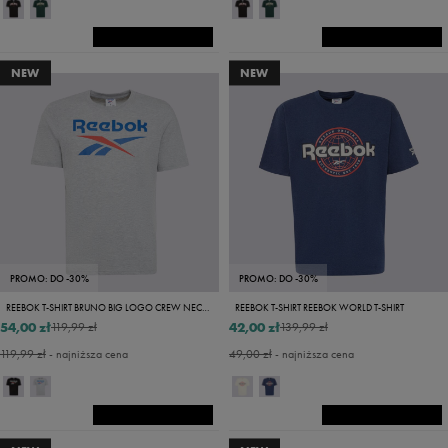
NEW
NEW
PROMO: DO -30%
PROMO: DO -30%
REEBOK T-SHIRT BRUNO BIG LOGO CREW NECK SS TEE
REEBOK T-SHIRT REEBOK WORLD T-SHIRT
54,00 zł
42,00 zł
119,99 zł
139,99 zł
119,99 zł
- najniższa cena
49,00 zł
- najniższa cena