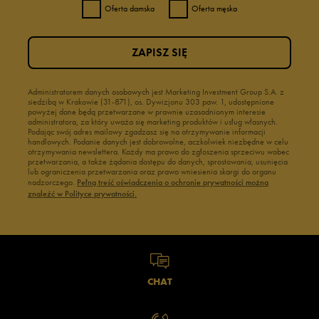
Oferta damska
Oferta męska
ZAPISZ SIĘ
Administratorem danych osobowych jest Marketing Investment Group S.A. z
siedzibą w Krakowie (31-871), os. Dywizjonu 303 paw. 1, udostępnione
powyżej dane będą przetwarzane w prawnie uzasadnionym interesie
administratora, za który uważa się marketing produktów i usług własnych.
Podając swój adres mailowy zgadzasz się na otrzymywanie informacji
handlowych. Podanie danych jest dobrowolne, aczkolwiek niezbędne w celu
otrzymywania newslettera. Każdy ma prawo do zgłoszenia sprzeciwu wobec
przetwarzania, a także żądania dostępu do danych, sprostowania, usunięcia
lub ograniczenia przetwarzania oraz prawo wniesienia skargi do organu
nadzorczego.
Pełną treść oświadczenia o ochronie prywatności można
znaleźć w Polityce prywatności.
CHAT