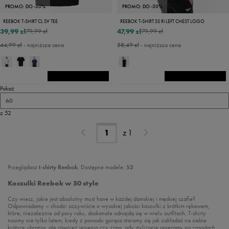
PROMO: DO -30%
PROMO: DO -30%
REEBOK T-SHIRT CL SV TEE
REEBOK T-SHIRT SS RI LEFT CHEST LOGO
39,99 zł
47,99 zł
79,99 zł
79,99 zł
44,99 zł
- najniższa cena
58,49 zł
- najniższa cena
Pokaż
60
z 52
z
1
Przeglądasz
t-shirty Reebok
. Dostępne modele:
52
Koszulki Reebok w 50 style
Czy wiesz, jakie jest absolutny must have w każdej damskiej i męskiej szafie?
Odpowiadamy – chodzi oczywiście o wysokiej jakości koszulki z krótkim rękawem,
które, niezależnie od pory roku, doskonale odnajdą się w wielu outfitach. T-shirty
nosimy nie tylko latem, kiedy z powodu gorąca staramy się jak zakładać na siebie
krótsze ubrania, ale również jesienią czy zimą, gdy stylizacje opieramy na zasadach