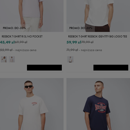
PROMO: DO -30%
PROMO: DO -30%
REEBOK T-SHIRT RI SL NO POCKET
REEBOK T-SHIRT REEBOK IDENTITY BIG LOGO TEE
45,49 zł
59,99 zł
69,99 zł
79,99 zł
55,99 zł
- najniższa cena
71,99 zł
- najniższa cena