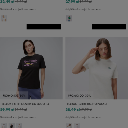
32,49 zł
27,99 zł
49,99 zł
39,99 zł
34,99 zł
- najniższa cena
35,99 zł
- najniższa cena
PROMO: DO -30%
PROMO: DO -30%
REEBOK T-SHIRT IDENTITY BIG LOGO TEE
REEBOK T-SHIRT RI SL NO POCKET
29,99 zł
38,49 zł
59,99 zł
69,99 zł
34,99 zł
- najniższa cena
48,99 zł
- najniższa cena