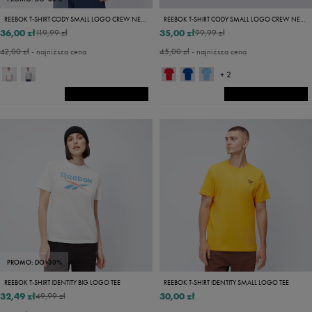
REEBOK T-SHIRT CODY SMALL LOGO CREW NECK
REEBOK T-SHIRT CODY SMALL LOGO CREW NECK SS TEE
36,00 zł
35,00 zł
119,99 zł
99,99 zł
42,00 zł
- najniższa cena
45,00 zł
- najniższa cena
+ 2
PROMO: DO -30%
REEBOK T-SHIRT IDENTITY BIG LOGO TEE
REEBOK T-SHIRT IDENTITY SMALL LOGO TEE
32,49 zł
30,00 zł
49,99 zł