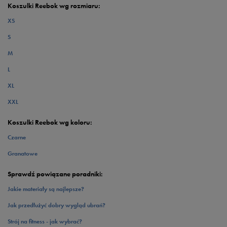
Koszulki Reebok wg rozmiaru:
XS
S
M
L
XL
XXL
Koszulki Reebok wg koloru:
Czarne
Granatowe
Sprawdź powiązane poradniki:
Jakie materiały są najlepsze?
Jak przedłużyć dobry wygląd ubrań?
Strój na fitness - jak wybrać?