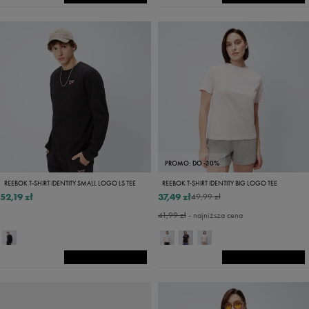
PROMO: DO -30%
REEBOK T-SHIRT IDENTITY SMALL LOGO LS TEE
REEBOK T-SHIRT IDENTITY BIG LOGO TEE
52,19 zł
37,49 zł
49,99 zł
41,99 zł
- najniższa cena