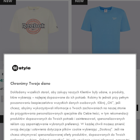
NEW
NEW
PROMO: DO -30%
PROMO: DO -30%
REEBOK T-SHIRT REEBOK WORLD T-SHIRT
REEBOK T-SHIRT CODY SMALL LOGO CREW NECK SS TEE
42,00 zł
69,99 zł
139,99 zł
99,99 zł
Chronimy Twoje dane
49,00 zł
- najniższa cena
89,99 zł
- najniższa cena
Dokładamy wszelkich starań, aby zakupy naszych Klientów były udane, a produkty,
które wybierają – najlepiej dopasowane do ich potrzeb. Robimy to jednak przy pełnym
+ 2
poszanowaniu bezpieczeństwa wszystkich danych osobowych. Kliknij „OK”, jeśli
chcesz, abyśmy wykorzystywali informacje o Twoich zachowaniach na naszej stronie
do przygotowania personalizowanych specjalnie dla Ciebie treści, w tym rekomendacji
produktów dopasowanych do Twoich potrzeb i zainteresowań, spersonalizowanych
NEW
NEW
reklam czy zapamiętywanie wybranych preferencji. W każdej chwili możesz zmienić
swoją decyzję i ustawienia dotyczące plików cookie wybierając „Dostosuj”. Jeśli nie
chcesz otrzymywać spersonalizowanej oferty produktów, dopasowanych do Twoich
preferencji, wybierz „Odrzuć wszystkie”. W celu uzyskania więcej informacji, przeczytaj