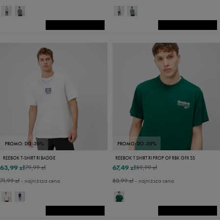
PROMO: DO -30%
PROMO: DO -30%
REEBOK T-SHIRT RI BADGE
REEBOK T SHIRT RI PROP OF RBK GFX SS
63,99 zł
67,49 zł
79,99 zł
89,99 zł
71,99 zł
- najniższa cena
80,99 zł
- najniższa cena