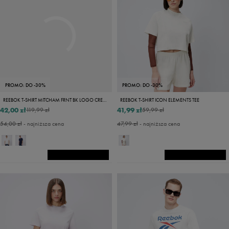
PROMO: DO -30%
PROMO: DO -30%
REEBOK T-SHIRT MITCHAM FRNT BK LOGO CREW NECK
REEBOK T-SHIRT ICON ELEMENTS TEE
42,00 zł
41,99 zł
119,99 zł
59,99 zł
54,00 zł
- najniższa cena
47,99 zł
- najniższa cena