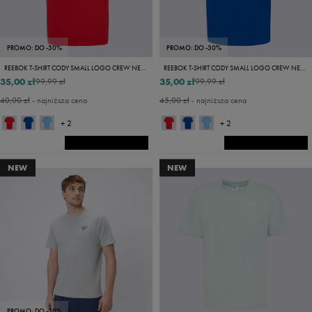
PROMO: DO -30%
PROMO: DO -30%
REEBOK T-SHIRT CODY SMALL LOGO CREW NECK SS TEE
REEBOK T-SHIRT CODY SMALL LOGO CREW NECK SS TEE
35,00 zł
35,00 zł
99,99 zł
99,99 zł
40,00 zł
- najniższa cena
45,00 zł
- najniższa cena
+ 2
+ 2
NEW
NEW
PROMO: DO -30%