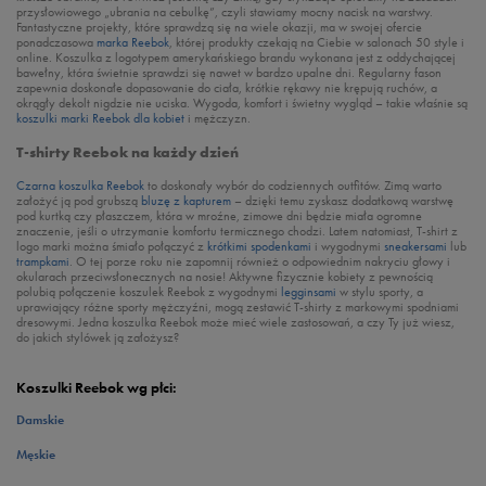
przysłowiowego „ubrania na cebulkę”, czyli stawiamy mocny nacisk na warstwy.
Fantastyczne projekty, które sprawdzą się na wiele okazji, ma w swojej ofercie
ponadczasowa
marka Reebok
, której produkty czekają na Ciebie w salonach 50 style i
online. Koszulka z logotypem amerykańskiego brandu wykonana jest z oddychającej
bawełny, która świetnie sprawdzi się nawet w bardzo upalne dni. Regularny fason
zapewnia doskonałe dopasowanie do ciała, krótkie rękawy nie krępują ruchów, a
okrągły dekolt nigdzie nie uciska. Wygoda, komfort i świetny wygląd – takie właśnie są
koszulki marki Reebok dla kobiet
i mężczyzn.
T-shirty Reebok na każdy dzień
Czarna koszulka Reebok
to doskonały wybór do codziennych outfitów. Zimą warto
założyć ją pod grubszą
bluzę z kapturem
– dzięki temu zyskasz dodatkową warstwę
pod kurtką czy płaszczem, która w mroźne, zimowe dni będzie miała ogromne
znaczenie, jeśli o utrzymanie komfortu termicznego chodzi. Latem natomiast, T-shirt z
logo marki można śmiało połączyć z
krótkimi spodenkami
i wygodnymi
sneakersami
lub
trampkami
. O tej porze roku nie zapomnij również o odpowiednim nakryciu głowy i
okularach przeciwsłonecznych na nosie! Aktywne fizycznie kobiety z pewnością
polubią połączenie koszulek Reebok z wygodnymi
legginsami
w stylu sporty, a
uprawiający różne sporty mężczyźni, mogą zestawić T-shirty z markowymi spodniami
dresowymi. Jedna koszulka Reebok może mieć wiele zastosowań, a czy Ty już wiesz,
do jakich stylówek ją założysz?
Koszulki Reebok wg płci:
Damskie
Męskie