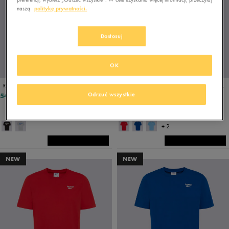
naszą
politykę prywatności.
Dostosuj
OK
REEBOK T-SHIRT BRUNO BIG LOGO CREW NECK SS TEE
REEBOK T-SHIRT CODY SMALL LOGO CREW NECK SS TEE
Odrzuć wszystkie
54,00 zł
69,99 zł
99,99 zł
89,99 zł
- najniższa cena
+ 2
NEW
NEW