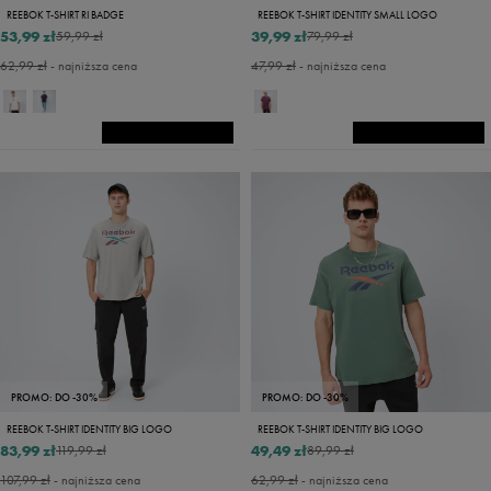
REEBOK T-SHIRT RI BADGE
REEBOK T-SHIRT IDENTITY SMALL LOGO
53,99 zł
39,99 zł
59,99 zł
79,99 zł
62,99 zł
- najniższa cena
47,99 zł
- najniższa cena
PROMO: DO -30%
PROMO: DO -30%
REEBOK T-SHIRT IDENTITY BIG LOGO
REEBOK T-SHIRT IDENTITY BIG LOGO
83,99 zł
49,49 zł
119,99 zł
89,99 zł
107,99 zł
- najniższa cena
62,99 zł
- najniższa cena