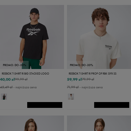
PROMO: DO -30%
PROMO: DO -30%
REEBOK T-SHIRT RI BIG STACKED LOGO
REEBOK T-SHIRT RI PROP OF RBK GFX SS
40,00 zł
59,99 zł
99,99 zł
79,99 zł
45,49 zł
- najniższa cena
71,99 zł
- najniższa cena