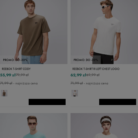
PROMO: DO -30%
PROMO: DO -30%
REEBOK T-SHIRT CODY
REEBOK T-SHIRT RI LEFT CHEST LOGO
55,99 zł
62,99 zł
79,99 zł
69,99 zł
71,99 zł
- najniższa cena
71,99 zł
- najniższa cena