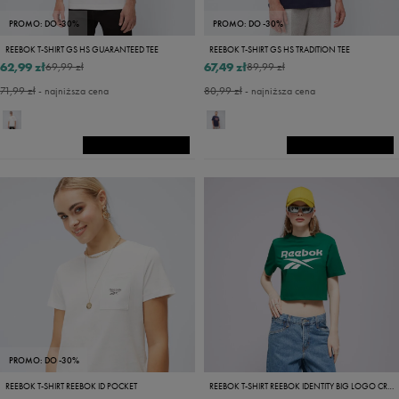
PROMO: DO -30%
PROMO: DO -30%
REEBOK T-SHIRT GS HS GUARANTEED TEE
REEBOK T-SHIRT GS HS TRADITION TEE
62,99 zł
67,49 zł
69,99 zł
89,99 zł
71,99 zł
- najniższa cena
80,99 zł
- najniższa cena
PROMO: DO -30%
REEBOK T-SHIRT REEBOK ID POCKET
REEBOK T-SHIRT REEBOK IDENTITY BIG LOGO CROP TEE