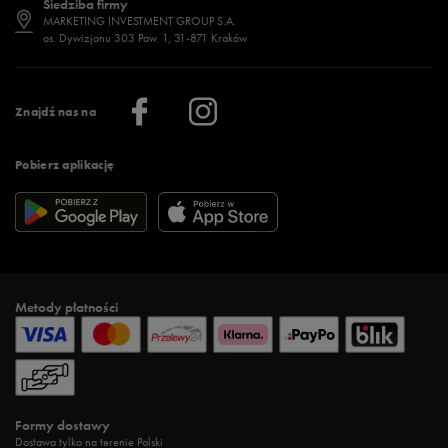
Siedziba firmy
Jak wybrać buty na zimę?
Stylizacje damskie
Sklepy stacjonarne
MARKETING INVESTMENT GROUP S.A.
os. Dywizjonu 303 Paw. 1, 31-871 Kraków
Więcej >
Klub 50 style
Regulamin sklepu 50 style
Praca
Regulamin aplikacji 50 style
Informacje o firmie
Więcej regulaminów >
Znajdź nas na
Pobierz aplikację
Metody płatności
Formy dostawy
Dostawa tylko na terenie Polski