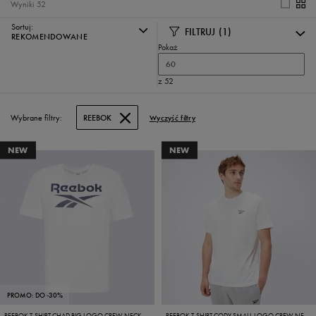
Wyniki
52
Sortuj:
FILTRUJ
(1)
REKOMENDOWANE
Pokaż
60
z 52
Wybrane filtry:
REEBOK
Wyczyść filtry
NEW
NEW
PROMO: DO -30%
REEBOK T-SHIRT CHAD BIG LOGO CREW NECK SS TEE
REEBOK T-SHIRT CODY SMALL LOGO CREW NECK