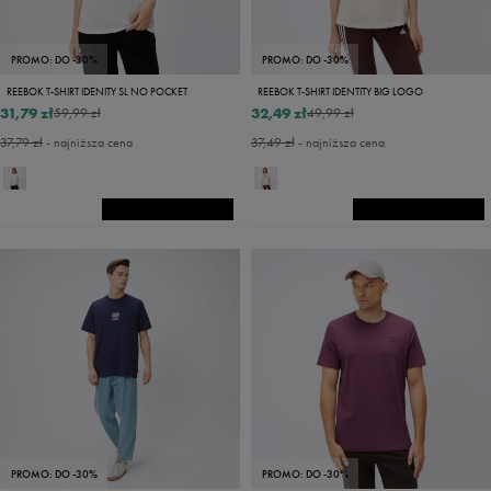
PROMO: DO -30%
PROMO: DO -30%
REEBOK T-SHIRT IDENITY SL NO POCKET
REEBOK T-SHIRT IDENTITY BIG LOGO
31,79 zł
32,49 zł
59,99 zł
49,99 zł
37,79 zł
- najniższa cena
37,49 zł
- najniższa cena
PROMO: DO -30%
PROMO: DO -30%