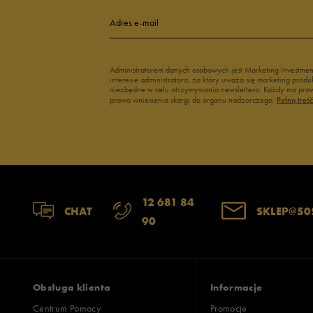
4
Adres e-mail
3
Administratorem danych osobowych jest Marketing Investme
interesie administratora, za który uważa się marketing pro
2
niezbędne w celu otrzymywania newslettera. Każdy ma prawo
prawo wniesienia skargi do organu nadzorczego.
Pełną treś
1
12 681 84
Jak zbieramy opinie?
CHAT
SKLEP@50
90
Opinie k
Obsługa klienta
Informacje
Centrum Pomocy
Promocje