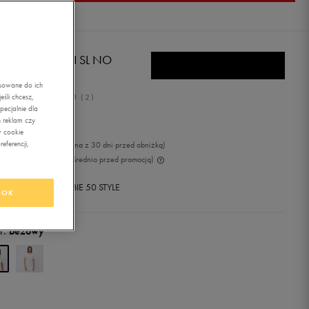
BOK T-SHIRT RI SL NO
CKET
asowane do ich
5.0
śli chcesz,
(
2
)
ecjalnie dla
,49
zł
z Vat
 reklam czy
w cookie
eferencji,
9
zł
-21%
(najniższa cena z 30 dni przed obniżką)
9
zł
-45%
(cena bezpośrednio przed promocją)
+ 350 PKT W
KLUBIE 50 STYLE
OK
r:
beżowy