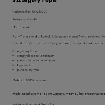
Szczegóły i opis
Kod produktu:
100235320
Kategoria:
Koszulki
Płeć:
Damskie
Prosty T-shirt z kolekcji Reebok, który stanie się bazą Twoich stylówek.
komfortowo spędzisz dzień w pracy, w szkole, na uczelni, a wieczorem r
regularny fason
okrągły dekolt ze ściągaczem
mięsista dzianina bawełniana
logo na piersi
jasna kolorystyka
Materiał: 100% bawełna
Model na zdjęciu ma 185 cm wzrostu, waży 82 kg i prezentuje pro
Marketing Investment Group S.A.