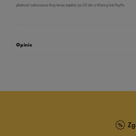
płatność odroczona Kup teraz zapłać za 30 dni z Klarną lub PayPo
Opinie
5.0
opinii klientów
2
z całego okresu
zebranych i zweryfikowanych przez
Zg
5
10