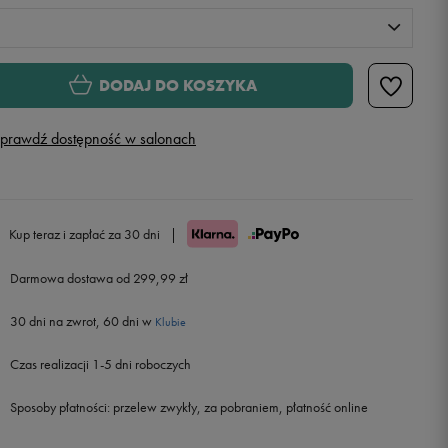
XS
Powiadom o dostępności
DODAJ DO KOSZYKA
S
Powiadom o dostępności
prawdź dostępność w salonach
M
L
Powiadom o dostępności
Kup teraz i zapłać za 30 dni
|
Darmowa dostawa od 299,99 zł
XL
Powiadom o dostępności
30 dni na zwrot, 60 dni w
Klubie
Czas realizacji 1-5 dni roboczych
Sposoby płatności:
przelew zwykły, za pobraniem, płatność online