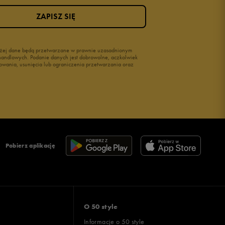
ZAPISZ SIĘ
wyżej dane będą przetwarzane w prawnie uzasadnionym
i handlowych. Podanie danych jest dobrowolne, aczkolwiek
owania, usunięcia lub ograniczenia przetwarzania oraz
Pobierz aplikację
O 50 style
Informacje o 50 style