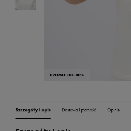
Skechers
Timberland
Umbro
Under Armour
Up8
U.S. Polo ASSN.
Vans
PROMO: DO -30%
Szczegóły i opis
Dostawa i płatność
Opinie