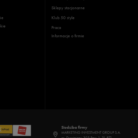
Sklepy stacjonarne
ie
Klub 50 style
skie
Praca
Informacje o firmie
Siedziba firmy
MARKETING INVESTMENT GROUP S.A.
os. Dywizjonu 303 Paw. 1, 31-871