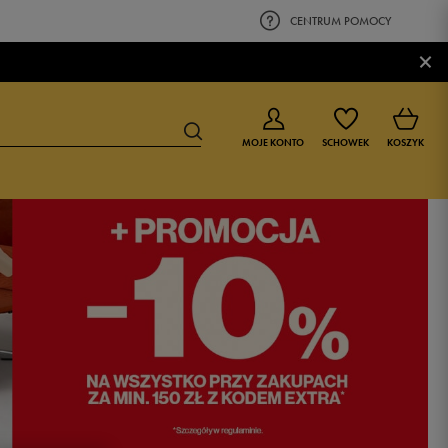
CENTRUM POMOCY
×
MOJE KONTO
SCHOWEK
KOSZYK
BUTY DLA CHŁOPCA
BUTY DLA DZIEWCZYNKI
0-4 lat
0-4 lat
4-8 lat
4-8 lat
9-16 lat
9-16 lat