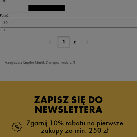
Pokaż
60
z 3
z
1
Przeglądasz
Empire Marki
. Dostępne modele:
3
ZAPISZ SIĘ DO
NEWSLETTERA
Zgarnij 10% rabatu na pierwsze
zakupy za min. 250 zł