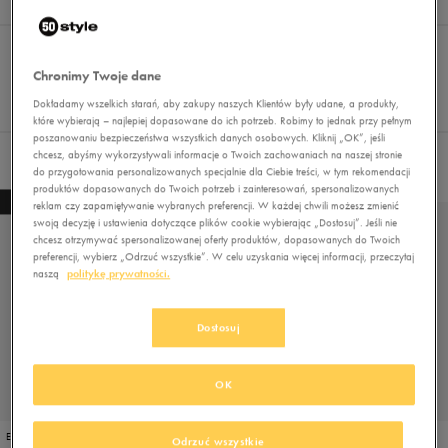
Wyniki
3
Sortuj:
FILTRUJ
REKOMENDOWANE
Pokaż
Chronimy Twoje dane
60
Dokładamy wszelkich starań, aby zakupy naszych Klientów były udane, a produkty,
z 3
które wybierają – najlepiej dopasowane do ich potrzeb. Robimy to jednak przy pełnym
poszanowaniu bezpieczeństwa wszystkich danych osobowych. Kliknij „OK”, jeśli
chcesz, abyśmy wykorzystywali informacje o Twoich zachowaniach na naszej stronie
Nie wybrano filtrów
do przygotowania personalizowanych specjalnie dla Ciebie treści, w tym rekomendacji
produktów dopasowanych do Twoich potrzeb i zainteresowań, spersonalizowanych
NEW
NEW
reklam czy zapamiętywanie wybranych preferencji. W każdej chwili możesz zmienić
swoją decyzję i ustawienia dotyczące plików cookie wybierając „Dostosuj”. Jeśli nie
chcesz otrzymywać spersonalizowanej oferty produktów, dopasowanych do Twoich
preferencji, wybierz „Odrzuć wszystkie”. W celu uzyskania więcej informacji, przeczytaj
naszą
politykę prywatności.
Dostosuj
OK
EMPIRE ŚRODEK CZYSZCZĄCY CLEAN KEEPER
EMPIRE IMPREGNAT DIRT BLOCKER
Odrzuć wszystkie