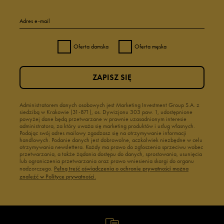
Adres e-mail
Oferta damska
Oferta męska
ZAPISZ SIĘ
Administratorem danych osobowych jest Marketing Investment Group S.A. z
siedzibą w Krakowie (31-871), os. Dywizjonu 303 paw. 1, udostępnione
powyżej dane będą przetwarzane w prawnie uzasadnionym interesie
administratora, za który uważa się marketing produktów i usług własnych.
Podając swój adres mailowy zgadzasz się na otrzymywanie informacji
handlowych. Podanie danych jest dobrowolne, aczkolwiek niezbędne w celu
otrzymywania newslettera. Każdy ma prawo do zgłoszenia sprzeciwu wobec
przetwarzania, a także żądania dostępu do danych, sprostowania, usunięcia
lub ograniczenia przetwarzania oraz prawo wniesienia skargi do organu
nadzorczego.
Pełną treść oświadczenia o ochronie prywatności można
znaleźć w Polityce prywatności.