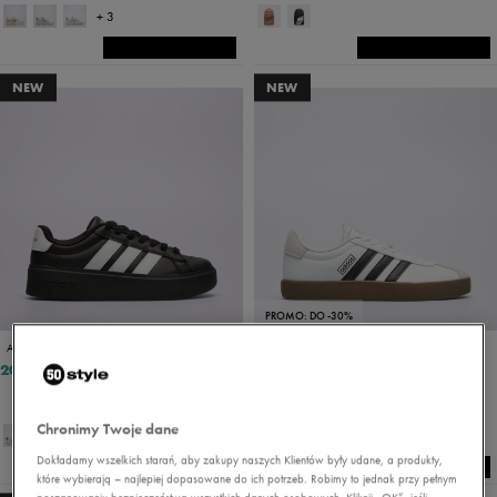
+ 3
NEW
NEW
PROMO: DO -30%
ADIDAS STREETTALK BOLD
ADIDAS VL COURT 3.0
203,99 zł
229,49 zł
269,99 zł
237,99 zł
- najniższa cena
Chronimy Twoje dane
Dokładamy wszelkich starań, aby zakupy naszych Klientów były udane, a produkty,
które wybierają – najlepiej dopasowane do ich potrzeb. Robimy to jednak przy pełnym