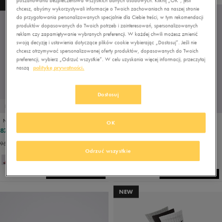
poszanowaniu bezpieczeństwa wszystkich danych osobowych. Kliknij „OK”, jeśli
NEW
NEW
chcesz, abyśmy wykorzystywali informacje o Twoich zachowaniach na naszej stronie
do przygotowania personalizowanych specjalnie dla Ciebie treści, w tym rekomendacji
produktów dopasowanych do Twoich potrzeb i zainteresowań, spersonalizowanych
reklam czy zapamiętywanie wybranych preferencji. W każdej chwili możesz zmienić
swoją decyzję i ustawienia dotyczące plików cookie wybierając „Dostosuj”. Jeśli nie
chcesz otrzymywać spersonalizowanej oferty produktów, dopasowanych do Twoich
preferencji, wybierz „Odrzuć wszystkie”. W celu uzyskania więcej informacji, przeczytaj
naszą
politykę prywatności.
Dostosuj
PROMO: DO -30%
PROMO: DO -30%
NEW ERA MLB 9FORTY NEW YORK YANKEES CAP LEAGUE B NY YANKEES
NEW ERA MLB 9FORTY NEW YORK YANKEES CAP GRAY/WHITE
OK
87,99 zł
107,99 zł
109,99 zł
119,99 zł
95,99 zł
- najniższa cena
119,99 zł
- najniższa cena
Odrzuć wszystkie
NEW