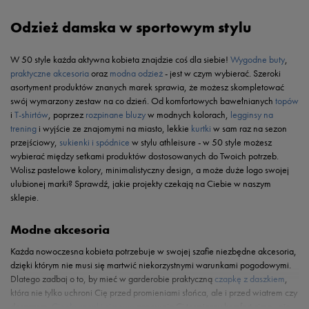
Odzież damska w sportowym stylu
W 50 style każda aktywna kobieta znajdzie coś dla siebie!
Wygodne buty
,
praktyczne akcesoria
oraz
modna odzież
- jest w czym wybierać. Szeroki
asortyment produktów znanych marek sprawia, że możesz skompletować
swój wymarzony zestaw na co dzień. Od komfortowych bawełnianych
topów
i
T-shirtów
, poprzez
rozpinane bluzy
w modnych kolorach,
legginsy na
trening
i wyjście ze znajomymi na miasto, lekkie
kurtki
w sam raz na sezon
przejściowy,
sukienki i spódnice
w stylu athleisure - w 50 style możesz
wybierać między setkami produktów dostosowanych do Twoich potrzeb.
Wolisz pastelowe kolory, minimalistyczny design, a może duże logo swojej
ulubionej marki? Sprawdź, jakie projekty czekają na Ciebie w naszym
sklepie.
Modne akcesoria
Każda nowoczesna kobieta potrzebuje w swojej szafie niezbędne akcesoria,
dzięki którym nie musi się martwić niekorzystnymi warunkami pogodowymi.
Dlatego zadbaj o to, by mieć w garderobie praktyczną
czapkę z daszkiem
,
która nie tylko uchroni Cię przed promieniami słońca, ale i przed wiatrem czy
deszczem.
Ciepłe czapki zimowe
zapewnią Ci termiczny komfort zimą - nie