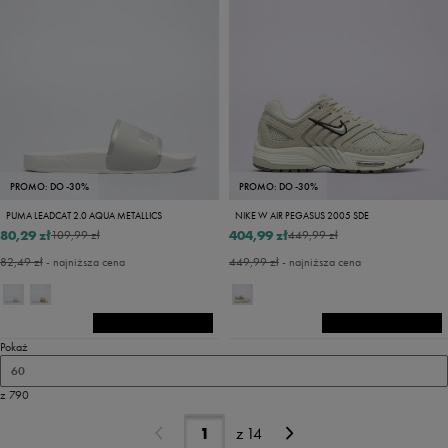
PROMO: DO -30%
PROMO: DO -30%
PUMA LEADCAT 2.0 AQUA METALLICS
NIKE W AIR PEGASUS 2005 SDE
80,29 zł
404,99 zł
109,99 zł
449,99 zł
82,49 zł
- najniższa cena
449,99 zł
- najniższa cena
Pokaż
60
z 790
z
14