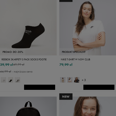
PROMO: DO -30%
PRODUKT SPECJALNY
REEBOK SKARPETY 3 PACK SOCKS FOOTIE
NIKE T-SHIRT W NSW CLUB
39,99 zł
79,99 zł
49,99 zł
44,99 zł
- najniższa cena
+ 3
NEW