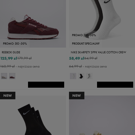
PROMO: DO -30%
PROMO: DO -30%
PRODUKT SPECJALNY
REEBOK GLIDE
NIKE SKARPETY 3PPK VALUE COTTON CREW
125,99 zł
58,49 zł
179,99 zł
64,99 zł
160,99 zł
- najniższa cena
64,99 zł
- najniższa cena
NEW
NEW