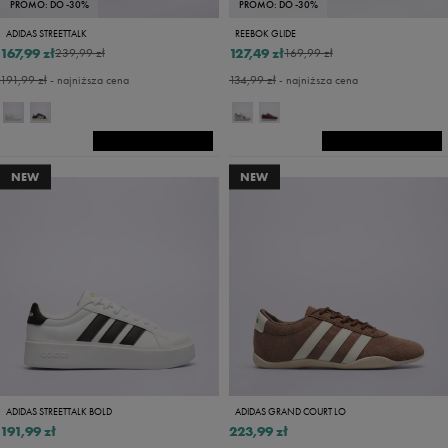
PROMO: DO -30%
PROMO: DO -30%
ADIDAS STREETTALK
REEBOK GLIDE
167,99 zł
127,49 zł
239,99 zł
169,99 zł
191,99 zł
- najniższa cena
134,99 zł
- najniższa cena
NEW
NEW
ADIDAS STREETTALK BOLD
ADIDAS GRAND COURT LO
191,99 zł
223,99 zł