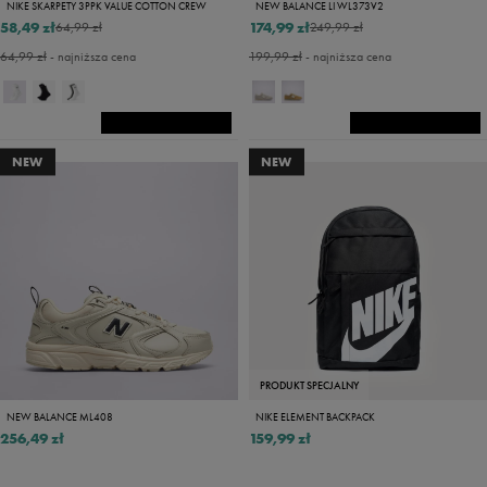
NIKE SKARPETY 3PPK VALUE COTTON CREW
NEW BALANCE LI WL373V2
58,49 zł
174,99 zł
64,99 zł
249,99 zł
64,99 zł
- najniższa cena
199,99 zł
- najniższa cena
NEW
NEW
PRODUKT SPECJALNY
NEW BALANCE ML408
NIKE ELEMENT BACKPACK
256,49 zł
159,99 zł