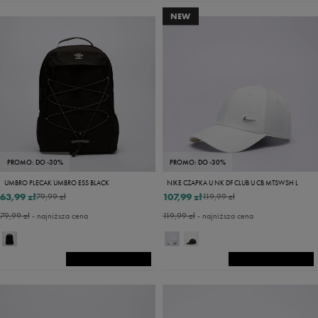
NEW
PROMO: DO -30%
PROMO: DO -30%
UMBRO PLECAK UMBRO ESS BLACK
NIKE CZAPKA U NK DF CLUB U CB MTSWSH L
63,99 zł
107,99 zł
79,99 zł
119,99 zł
79,99 zł
- najniższa cena
119,99 zł
- najniższa cena