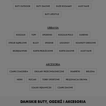
BUTY OUTDOOR
BUTY ZIMOWE
DUŻE ROZMIARY
MUST HAVE
BUTY LIFESTYLE
UBRANIA
KOSZULKI
TOPY
SPODENKI
KOSZULKI POLO
SUKIENKI
STROJE KĄPIELOWE
BLUZY
SPODNIE
LEGGINSY
KOMPLETY DRESOWE
BEZRĘKAWNIKI
KURTKI PRZEJŚCIOWE
KURTKI ZIMOWE
MUST HAVE
AKCESORIA
CZAPKI Z DASZKIEM
OKULARY PRZECIWSŁONECZNE
SKARPETKI
BIELIZNA
NERKI
PLECAKI
TORBY SPORTOWE
PIELĘGNACJA OBUWIA
SZALIKI I RĘKAWICZKI
CZAPKI ZIMOWE
DAMSKIE BUTY, ODZIEŻ I AKCESORIA