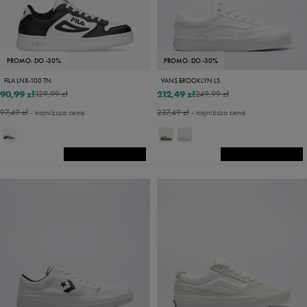
PROMO: DO -30%
PROMO: DO -30%
FILA LNX-100 TN
VANS BROOKLYN LS
90,99 zł
212,49 zł
129,99 zł
249,99 zł
97,49 zł
- najniższa cena
237,49 zł
- najniższa cena