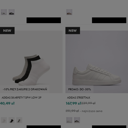
NEW
NEW
-10% PRZY ZAKUPIE 2 OPAKOWAŃ
PROMO: DO -30%
ADIDAS SKARPETY T SPW LOW 3P
ADIDAS STREETTALK
40,49 zł
167,99 zł
239,99 zł
191,99 zł
- najniższa cena