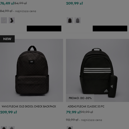
76,49 zł
209,99 zł
84,99 zł
84,99 zł
- najniższa cena
NEW
PROMO: DO -30%
VANS PLECAK OLD SKOOL CHECK BACKPACK
ADIDAS PLECAK CLASSIC 3S PC
209,99 zł
79,99 zł
99,99 zł
95,99 zł
- najniższa cena