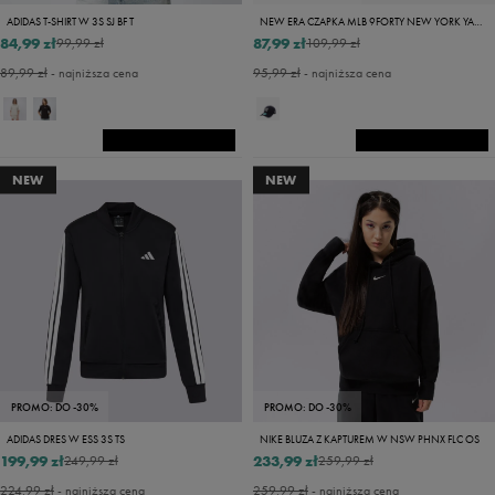
ADIDAS T-SHIRT W 3S SJ BF T
NEW ERA CZAPKA MLB 9FORTY NEW YORK YANKEES BAS NEW YORK YANK
84,99 zł
87,99 zł
99,99 zł
109,99 zł
89,99 zł
- najniższa cena
95,99 zł
- najniższa cena
NEW
NEW
PROMO: DO -30%
PROMO: DO -30%
ADIDAS DRES W ESS 3S TS
NIKE BLUZA Z KAPTUREM W NSW PHNX FLC OS
199,99 zł
233,99 zł
249,99 zł
259,99 zł
224,99 zł
- najniższa cena
259,99 zł
- najniższa cena