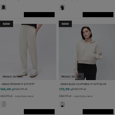
NEW
NEW
PROMO: DO -30%
PROMO: DO -30%
ADIDAS SPODNIE W SL FT CF PT
ADIDAS BLUZA Z KAPTUREM W 3S FT QZ HD
144,49 zł
170,99 zł
169,99 zł
189,99 zł
152,99 zł
- najniższa cena
183,99 zł
- najniższa cena