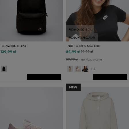
PROMO: DO -30%
PRODUKT SPECJALNY
CHAMPION PLECAK
NIKE T-SHIRT W NSW CLUB
139,99 zł
84,99 zł
99,99 zł
89,99 zł
- najniższa cena
+ 3
NEW