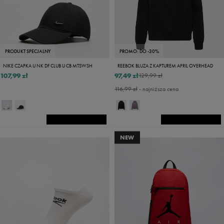
PRODUKT SPECJALNY
PROMO: DO -30%
NIKE CZAPKA U NK DF CLUB U CB MTSWSH
REEBOK BLUZA Z KAPTUREM APRIL OVERHEAD
107,99 zł
97,49 zł
129,99 zł
116,99 zł
- najniższa cena
NEW