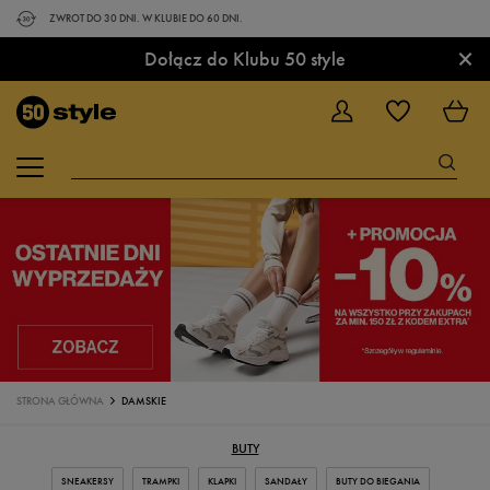
ZWROT DO 30 DNI. W KLUBIE DO 60 DNI.
×
Dołącz do Klubu 50 style
STRONA GŁÓWNA
DAMSKIE
BUTY
SNEAKERSY
TRAMPKI
KLAPKI
SANDAŁY
BUTY DO BIEGANIA