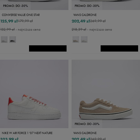
PROMO: DO -30%
PROMO: DO -30%
CONVERSE VALUE ONE STAR
VANS CALDRONE
125,99 zł
202,49 zł
179,99 zł
269,99 zł
132,99 zł
- najniższa cena
218,39 zł
- najniższa cena
PROMO: DO -30%
NIKE W AIR FORCE 1 '07 NEXT NATURE
VANS CALDRONE
323,99 zł
202,49 zł
269,99 zł