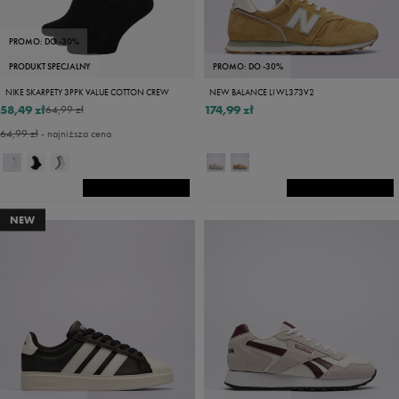
PROMO: DO -30%
PRODUKT SPECJALNY
PROMO: DO -30%
NIKE SKARPETY 3PPK VALUE COTTON CREW
NEW BALANCE LI WL373V2
58,49 zł
174,99 zł
64,99 zł
64,99 zł
- najniższa cena
NEW