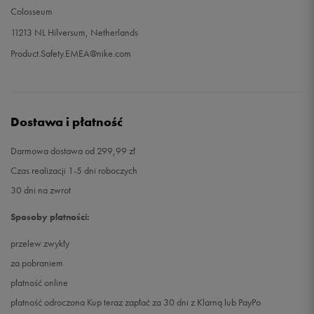
Colosseum
11213 NL Hilversum, Netherlands
Product.Safety.EMEA@nike.com
Dostawa i płatność
Darmowa dostawa od 299,99 zł
Czas realizacji 1-5 dni roboczych
30 dni na zwrot
Sposoby płatności:
przelew zwykły
za pobraniem
płatność online
płatność odroczona Kup teraz zapłać za 30 dni z Klarną lub PayPo