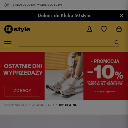
ZWROT DO 30 DNI. W KLUBIE DO 60 DNI.
×
Dołącz do Klubu 50 style
STRONA GŁÓWNA
DAMSKIE
BUTY
BUTY LIFESTYLE