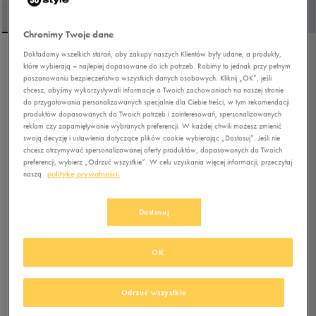
Chronimy Twoje dane
Dokładamy wszelkich starań, aby zakupy naszych Klientów były udane, a produkty,
NIKE W DUNK LOW
które wybierają – najlepiej dopasowane do ich potrzeb. Robimy to jednak przy pełnym
poszanowaniu bezpieczeństwa wszystkich danych osobowych. Kliknij „OK”, jeśli
chcesz, abyśmy wykorzystywali informacje o Twoich zachowaniach na naszej stronie
do przygotowania personalizowanych specjalnie dla Ciebie treści, w tym rekomendacji
0.0
(
0
)
produktów dopasowanych do Twoich potrzeb i zainteresowań, spersonalizowanych
reklam czy zapamiętywanie wybranych preferencji. W każdej chwili możesz zmienić
360,99
zł
z Vat
swoją decyzję i ustawienia dotyczące plików cookie wybierając „Dostosuj”. Jeśli nie
379,99
zł
-5%
(najniższa cena z 30 dni przed obniżką)
chcesz otrzymywać spersonalizowanej oferty produktów, dopasowanych do Twoich
preferencji, wybierz „Odrzuć wszystkie”. W celu uzyskania więcej informacji, przeczytaj
379,99
zł
-5%
(cena bezpośrednio przed promocją)
naszą
politykę prywatności.
+ 1900 PKT W
KLUBIE 50 STYLE
Dostosuj
Kolor:
szary
OK
Odrzuć wszystkie