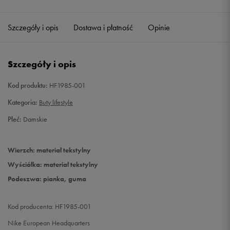
40,5
26 cm
Powiadom o dostępności
Szczegóły i opis
Dostawa i płatność
Opinie
41
26,5 cm
Szczegóły i opis
Kod produktu:
HF1985-001
Kategoria:
Buty lifestyle
Płeć:
Damskie
Wierzch: materiał tekstylny
Wyściółka: materiał tekstylny
Podeszwa: pianka, guma
Kod producenta: HF1985-001
Nike European Headquarters