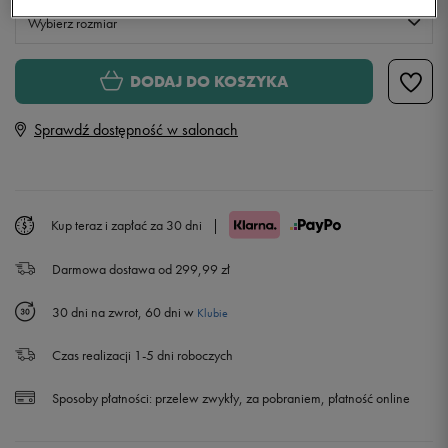
Wybierz rozmiar
Rozmiary EU
Rozmiary US
DODAJ DO KOSZYKA
36
22,5 cm
Sprawdź dostępność w salonach
36,5
23 cm
37,5
23,5 cm
Kup teraz i zapłać za 30 dni
|
Darmowa dostawa od 299,99 zł
38
24 cm
30 dni na zwrot, 60 dni w
Klubie
38,5
24,5 cm
Czas realizacji 1-5 dni roboczych
39
25 cm
Sposoby płatności:
przelew zwykły, za pobraniem, płatność online
40
25,5 cm