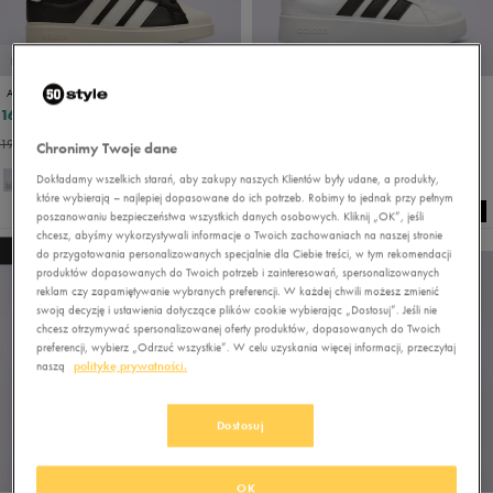
PROMO: DO -30%
ADIDAS STREETTALK
ADIDAS STREETTALK BOLD
167,99 zł
191,99 zł
239,99 zł
191,99 zł
- najniższa cena
Chronimy Twoje dane
Dokładamy wszelkich starań, aby zakupy naszych Klientów były udane, a produkty,
które wybierają – najlepiej dopasowane do ich potrzeb. Robimy to jednak przy pełnym
poszanowaniu bezpieczeństwa wszystkich danych osobowych. Kliknij „OK”, jeśli
chcesz, abyśmy wykorzystywali informacje o Twoich zachowaniach na naszej stronie
NEW
NEW
do przygotowania personalizowanych specjalnie dla Ciebie treści, w tym rekomendacji
produktów dopasowanych do Twoich potrzeb i zainteresowań, spersonalizowanych
reklam czy zapamiętywanie wybranych preferencji. W każdej chwili możesz zmienić
swoją decyzję i ustawienia dotyczące plików cookie wybierając „Dostosuj”. Jeśli nie
chcesz otrzymywać spersonalizowanej oferty produktów, dopasowanych do Twoich
preferencji, wybierz „Odrzuć wszystkie”. W celu uzyskania więcej informacji, przeczytaj
naszą
politykę prywatności.
Dostosuj
PROMO: DO -30%
OK