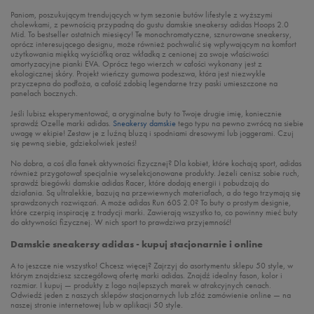
Paniom, poszukującym trendujących w tym sezonie butów lifestyle z wyższymi
cholewkami, z pewnością przypadną do gustu damskie sneakersy adidas Hoops 2.0
Mid. To bestseller ostatnich miesięcy! Te monochromatyczne, sznurowane sneakersy,
oprócz interesującego designu, może również pochwalić się wpływającym na komfort
użytkowania miękką wyściółką oraz wkładką z cenionej za swoje właściwości
amortyzacyjne pianki EVA. Oprócz tego wierzch w całości wykonany jest z
ekologicznej skóry. Projekt wieńczy gumowa podeszwa, która jest niezwykle
przyczepna do podłoża, a całość zdobią legendarne trzy paski umieszczone na
panelach bocznych.
Jeśli lubisz eksperymentować, a oryginalne buty to Twoje drugie imię, koniecznie
sprawdź Ozelle marki adidas.
Sneakersy damskie
tego typu na pewno zwrócą na siebie
uwagę w ekipie! Zestaw je z luźną bluzą i spodniami dresowymi lub joggerami. Czuj
się pewną siebie, gdziekolwiek jesteś!
No dobra, a coś dla fanek aktywności fizycznej? Dla kobiet, które kochają sport, adidas
również przygotował specjalnie wyselekcjonowane produkty. Jeżeli cenisz sobie ruch,
sprawdź biegówki damskie adidas Racer, które dodają energii i pobudzają do
działania. Są ultralekkie, bazują na przewiewnych materiałach, a do tego trzymają się
sprawdzonych rozwiązań. A może adidas Run 60S 2.0? To buty o prostym designie,
które czerpią inspirację z tradycji marki. Zawierają wszystko to, co powinny mieć buty
do aktywności fizycznej. W nich sport to prawdziwa przyjemność!
Damskie sneakersy adidas - kupuj stacjonarnie i online
A to jeszcze nie wszystko! Chcesz więcej? Zajrzyj do asortymentu sklepu 50 style, w
którym znajdziesz szczegółową ofertę marki adidas. Znajdź idealny fason, kolor i
rozmiar. I kupuj — produkty z logo najlepszych marek w atrakcyjnych cenach.
Odwiedź jeden z naszych sklepów stacjonarnych lub złóż zamówienie online — na
naszej stronie internetowej lub w aplikacji 50 style.