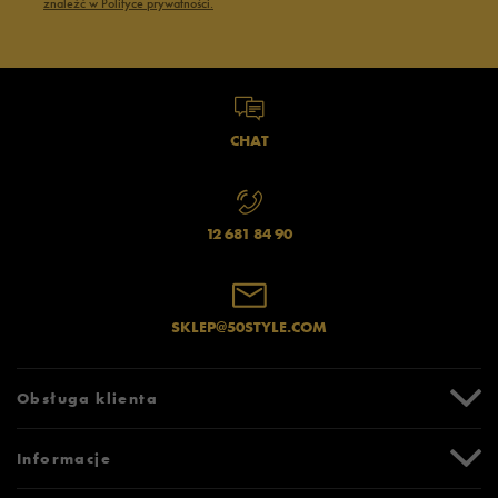
znaleźć w Polityce prywatności.
CHAT
12 681 84 90
SKLEP@50STYLE.COM
Obsługa klienta
Centrum Pomocy
Informacje
Zwroty i reklamacje