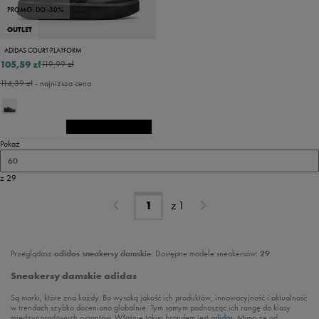
PROMO: DO -30%
OUTLET
ADIDAS COURT PLATFORM
105,59 zł
119,99 zł
114,39 zł
- najniższa cena
Pokaż
60
z 29
z
1
Przeglądasz
adidas sneakersy damskie
. Dostępne modele sneakersów:
29
Sneakersy damskie adidas
Są marki, które zna każdy. Bo wysoką jakość ich produktów, innowacyjność i aktualność
w trendach szybko doceniono globalnie. Tym samym podnosząc ich rangę do klasy
międzynarodowych gigantów. Właśnie takim brandem jest
adidas
. Mimo że od