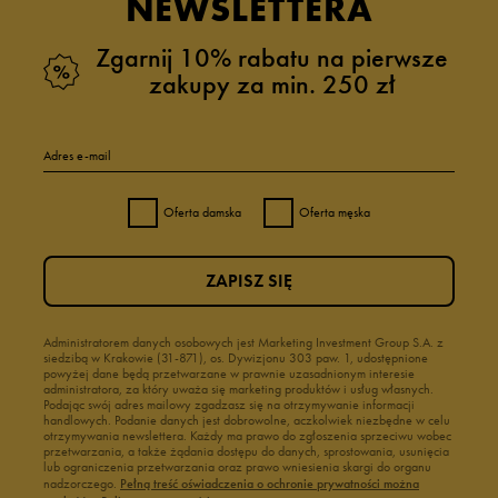
NEWSLETTERA
Zgarnij 10% rabatu na pierwsze
zakupy za min. 250 zł
Adres e-mail
Oferta damska
Oferta męska
ZAPISZ SIĘ
Administratorem danych osobowych jest Marketing Investment Group S.A. z
siedzibą w Krakowie (31-871), os. Dywizjonu 303 paw. 1, udostępnione
powyżej dane będą przetwarzane w prawnie uzasadnionym interesie
administratora, za który uważa się marketing produktów i usług własnych.
Podając swój adres mailowy zgadzasz się na otrzymywanie informacji
handlowych. Podanie danych jest dobrowolne, aczkolwiek niezbędne w celu
otrzymywania newslettera. Każdy ma prawo do zgłoszenia sprzeciwu wobec
przetwarzania, a także żądania dostępu do danych, sprostowania, usunięcia
lub ograniczenia przetwarzania oraz prawo wniesienia skargi do organu
nadzorczego.
Pełną treść oświadczenia o ochronie prywatności można