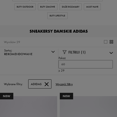
BUTY OUTDOOR
BUTY ZIMOWE
DUŻE ROZMIARY
MUST HAVE
BUTY LIFESTYLE
SNEAKERSY DAMSKIE ADIDAS
Wyników
29
Sortuj:
FILTRUJ
(1)
REKOMENDOWANE
Pokaż
60
z 29
Wybrane filtry:
ADIDAS
Wyczyść filtry
NEW
NEW