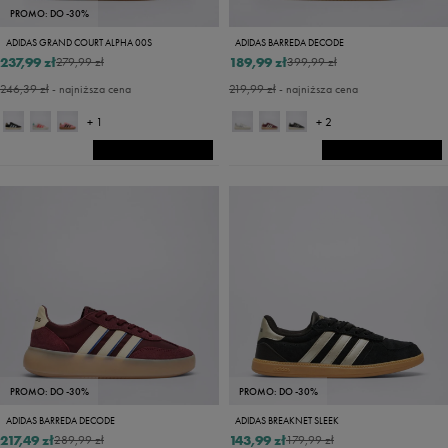
PROMO: DO -30%
ADIDAS GRAND COURT ALPHA 00S
ADIDAS BARREDA DECODE
237,99 zł
189,99 zł
279,99 zł
399,99 zł
246,39 zł
- najniższa cena
219,99 zł
- najniższa cena
+ 1
+ 2
PROMO: DO -30%
PROMO: DO -30%
ADIDAS BARREDA DECODE
ADIDAS BREAKNET SLEEK
217,49 zł
143,99 zł
289,99 zł
179,99 zł