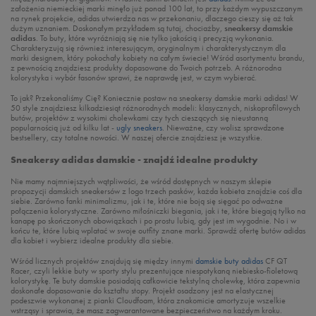
założenia niemieckiej marki minęło już ponad 100 lat, to przy każdym wypuszczanym
na rynek projekcie, adidas utwierdza nas w przekonaniu, dlaczego cieszy się aż tak
dużym uznaniem. Doskonałym przykładem są tutaj, chociażby,
sneakersy damskie
adidas
. To buty, które wyróżniają się nie tylko jakością i precyzją wykonania.
Charakteryzują się również interesującym, oryginalnym i charakterystycznym dla
marki designem, który pokochały kobiety na całym świecie! Wśród asortymentu brandu,
z pewnością znajdziesz produkty dopasowane do Twoich potrzeb. A różnorodna
kolorystyka i wybór fasonów sprawi, że naprawdę jest, w czym wybierać.
To jak? Przekonaliśmy Cię? Koniecznie postaw na sneakersy damskie marki adidas! W
50 style znajdziesz kilkadziesiąt różnorodnych modeli: klasycznych, niskoprofilowych
butów, projektów z wysokimi cholewkami czy tych cieszących się nieustanną
popularnością już od kilku lat -
ugly sneakers
. Nieważne, czy wolisz sprawdzone
bestsellery, czy totalne nowości. W naszej ofercie znajdziesz je wszystkie.
Sneakersy adidas damskie - znajdź idealne produkty
Nie mamy najmniejszych wątpliwości, że wśród dostępnych w naszym sklepie
propozycji damskich sneakersów z logo trzech pasków, każda kobieta znajdzie coś dla
siebie. Zarówno fanki minimalizmu, jak i te, które nie boją się sięgać po odważne
połączenia kolorystyczne. Zarówno miłośniczki biegania, jak i te, które biegają tylko na
kanapę po skończonych obowiązkach i po prostu lubią, gdy jest im wygodnie. No i w
końcu te, które lubią wplatać w swoje outfity znane marki. Sprawdź ofertę butów adidas
dla kobiet i wybierz idealne produkty dla siebie.
Wśród licznych projektów znajdują się między innymi
damskie buty adidas
CF QT
Racer, czyli lekkie buty w sporty stylu prezentujące niespotykaną niebiesko-fioletową
kolorystykę. Te buty damskie posiadają całkowicie tekstylną cholewkę, która zapewnia
doskonałe dopasowanie do kształtu stopy. Projekt osadzony jest na elastycznej
podeszwie wykonanej z pianki Cloudfoam, która znakomicie amortyzuje wszelkie
wstrząsy i sprawia, że masz zagwarantowane bezpieczeństwo na każdym kroku.