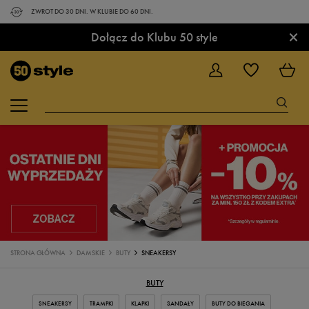
ZWROT DO 30 DNI. W KLUBIE DO 60 DNI.
×
Dołącz do Klubu 50 style
STRONA GŁÓWNA
DAMSKIE
BUTY
SNEAKERSY
BUTY
SNEAKERSY
TRAMPKI
KLAPKI
SANDAŁY
BUTY DO BIEGANIA