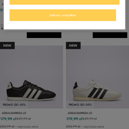
ADIDAS GRAND COURT LO
ADIDAS STREETTALK
223,99 zł
167,99 zł
239,99 zł
Odrzuć wszystkie
191,99 zł
- najniższa cena
NEW
NEW
PROMO: DO -30%
PROMO: DO -30%
ADIDAS BARREDA LO
ADIDAS BARREDA LO
179,99 zł
179,99 zł
239,99 zł
239,99 zł
203,99 zł
- najniższa cena
203,99 zł
- najniższa cena