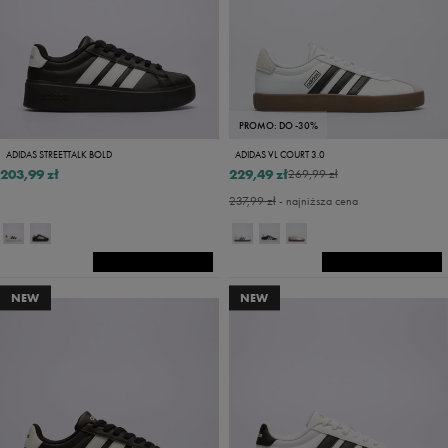
PROMO: DO -30%
ADIDAS STREETTALK BOLD
ADIDAS VL COURT 3.0
203,99 zł
229,49 zł
269,99 zł
237,99 zł
- najniższa cena
NEW
NEW