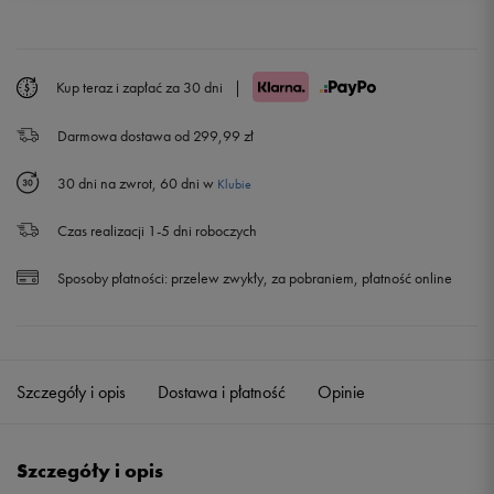
36 2/3
22,5 cm
Powiadom o dostępności
37 1/3
23 cm
Kup teraz i zapłać za 30 dni
|
Darmowa dostawa od 299,99 zł
38
23,5 cm
30 dni na zwrot, 60 dni w
Klubie
38 2/3
24 cm
Czas realizacji 1-5 dni roboczych
39 1/3
24,5 cm
Sposoby płatności:
przelew zwykły, za pobraniem, płatność online
40
25 cm
Powiadom o dostępności
40 2/3
25,5 cm
Powiadom o dostępności
Szczegóły i opis
Dostawa i płatność
Opinie
41 1/3
26 cm
Powiadom o dostępności
Szczegóły i opis
42
26,5 cm
Powiadom o dostępności