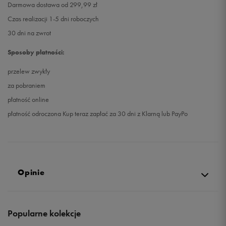
Darmowa dostawa od 299,99 zł
Czas realizacji 1-5 dni roboczych
30 dni na zwrot
Sposoby płatności:
przelew zwykły
za pobraniem
płatność online
płatność odroczona Kup teraz zapłać za 30 dni z Klarną lub PayPo
Opinie
5.0
Popularne kolekcje
opinii klientów