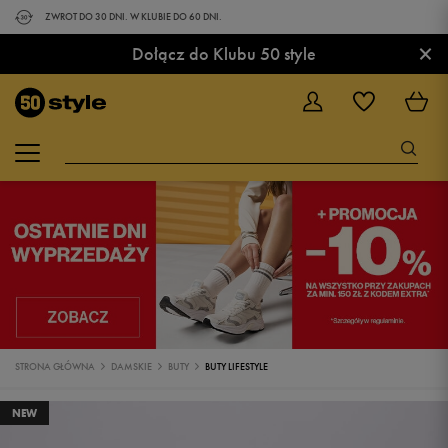
ZWROT DO 30 DNI. W KLUBIE DO 60 DNI.
×
Dołącz do Klubu 50 style
STRONA GŁÓWNA
DAMSKIE
BUTY
BUTY LIFESTYLE
NEW