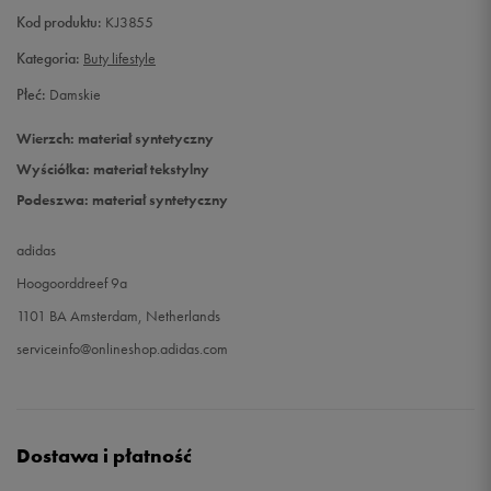
Kod produktu:
KJ3855
42 2/3
27 cm
Powiadom o dostępności
Kategoria:
Buty lifestyle
43 1/3
27,5 cm
Powiadom o dostępności
Płeć:
Damskie
Wierzch: materiał syntetyczny
44
28 cm
Powiadom o dostępności
Wyściółka: materiał tekstylny
Podeszwa: materiał syntetyczny
adidas
Hoogoorddreef 9a
1101 BA Amsterdam, Netherlands
serviceinfo@onlineshop.adidas.com
Dostawa i płatność