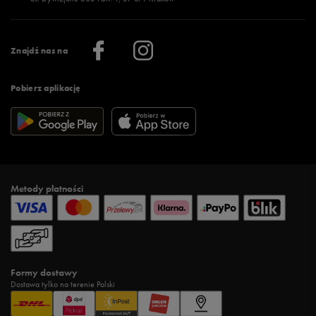
Więcej >
Klub 50 style
Regulamin sklepu 50 style
Praca
Regulamin aplikacji 50 style
Informacje o firmie
Więcej regulaminów >
Znajdź nas na
Pobierz aplikację
Metody płatności
Formy dostawy
Dostawa tylko na terenie Polski