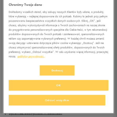
Chronimy Twoje dane
Dokładamy wszelkich starań, aby zakupy naszych Klientów były udane, a produkty,
5.0
(
10
)
które wybierają – najlepiej dopasowane do ich potrzeb. Robimy to jednak przy pełnym
203,99
zł
z Vat
poszanowaniu bezpieczeństwa wszystkich danych osobowych. Kliknij „OK”, jeśli
chcesz, abyśmy wykorzystywali informacje o Twoich zachowaniach na naszej stronie
do przygotowania personalizowanych specjalnie dla Ciebie treści, w tym rekomendacji
+ 1200 PKT W
KLUBIE 50 STYLE
produktów dopasowanych do Twoich potrzeb i zainteresowań, spersonalizowanych
reklam czy zapamiętywanie wybranych preferencji. W każdej chwili możesz zmienić
swoją decyzję i ustawienia dotyczące plików cookie wybierając „Dostosuj”. Jeśli nie
Kolor:
czarny
chcesz otrzymywać spersonalizowanej oferty produktów, dopasowanych do Twoich
preferencji, wybierz „Odrzuć wszystkie”. W celu uzyskania więcej informacji, przeczytaj
naszą
politykę prywatności.
Dostosuj
Wybierz rozmiar
OK
Rozmiary EU
Rozmiary US
DODAJ DO KOSZYKA
Odrzuć wszystkie
36
22 cm
Powiadom o dostępności
Sprawdź dostępność w salonach