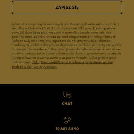
ZAPISZ SIĘ
Administratorem danych osobowych jest Marketing Investment Group S.A. z
siedzibą w Krakowie (31-871), os. Dywizjonu 303 paw. 1, udostępnione
powyżej dane będą przetwarzane w prawnie uzasadnionym interesie
administratora, za który uważa się marketing produktów i usług własnych.
Podając swój adres mailowy zgadzasz się na otrzymywanie informacji
handlowych. Podanie danych jest dobrowolne, aczkolwiek niezbędne w celu
otrzymywania newslettera. Każdy ma prawo do zgłoszenia sprzeciwu wobec
przetwarzania, a także żądania dostępu do danych, sprostowania, usunięcia
lub ograniczenia przetwarzania oraz prawo wniesienia skargi do organu
nadzorczego.
Pełną treść oświadczenia o ochronie prywatności można
znaleźć w Polityce prywatności.
CHAT
12 681 84 90