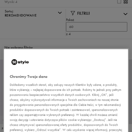
Wyniki
4
Sortuj:
FILTRUJ
REKOMENDOWANE
Pokaż
60
z 4
Nie wybrano filtrów
Chronimy Twoje dane
Dokładamy wszelkich starań, aby zakupy naszych Klientów były udane, a produkty,
które wybierają – najlepiej dopasowane do ich potrzeb. Robimy to jednak przy pełnym
poszanowaniu bezpieczeństwa wszystkich danych osobowych. Kliknij „OK”, jeśli
chcesz, abyśmy wykorzystywali informacje o Twoich zachowaniach na naszej stronie
do przygotowania personalizowanych specjalnie dla Ciebie treści, w tym rekomendacji
produktów dopasowanych do Twoich potrzeb i zainteresowań, spersonalizowanych
reklam czy zapamiętywanie wybranych preferencji. W każdej chwili możesz zmienić
swoją decyzję i ustawienia dotyczące plików cookie wybierając „Dostosuj”. Jeśli nie
PROMO: DO -30%
PROMO: DO -30%
chcesz otrzymywać spersonalizowanej oferty produktów, dopasowanych do Twoich
PUMA CARINA 3.0 SD
PUMA CARINA 2.0 SD
preferencji, wybierz „Odrzuć wszystkie”. W celu uzyskania więcej informacji, przeczytaj