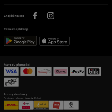
Praca
Regulamin aplikacji 50 style
Informacje o firmie
Więcej regulaminów >
Znajdź nas na
Pobierz aplikację
Metody płatności
Formy dostawy
Dostawa tylko na terenie Polski