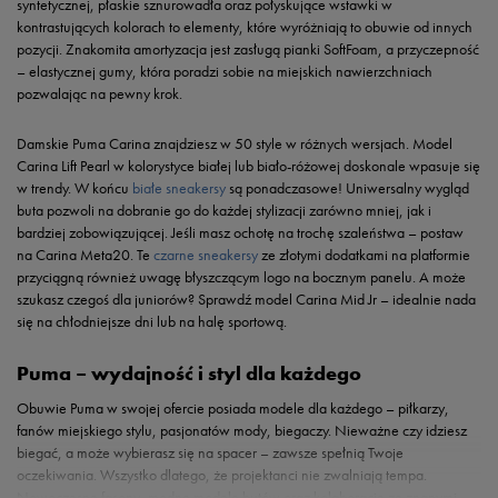
syntetycznej, płaskie sznurowadła oraz połyskujące wstawki w
kontrastujących kolorach to elementy, które wyróżniają to obuwie od innych
pozycji. Znakomita amortyzacja jest zasługą pianki SoftFoam, a przyczepność
– elastycznej gumy, która poradzi sobie na miejskich nawierzchniach
pozwalając na pewny krok.
Damskie Puma Carina znajdziesz w 50 style w różnych wersjach. Model
Carina Lift Pearl w kolorystyce białej lub biało-różowej doskonale wpasuje się
w trendy. W końcu
białe sneakersy
są ponadczasowe! Uniwersalny wygląd
buta pozwoli na dobranie go do każdej stylizacji zarówno mniej, jak i
bardziej zobowiązującej. Jeśli masz ochotę na trochę szaleństwa – postaw
na Carina Meta20. Te
czarne sneakersy
ze złotymi dodatkami na platformie
przyciągną również uwagę błyszczącym logo na bocznym panelu. A może
szukasz czegoś dla juniorów? Sprawdź model Carina Mid Jr – idealnie nada
się na chłodniejsze dni lub na halę sportową.
Puma – wydajność i styl dla każdego
Obuwie Puma w swojej ofercie posiada modele dla każdego – piłkarzy,
fanów miejskiego stylu, pasjonatów mody, biegaczy. Nieważne czy idziesz
biegać, a może wybierasz się na spacer – zawsze spełnią Twoje
oczekiwania. Wszystko dlatego, że projektanci nie zwalniają tempa.
Nowoczesne fasony, modne modele butów oraz kolaboracje ze znanymi