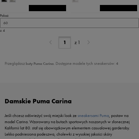
Pokaż
60
z 4
z
1
Przeglądasz
. Dostępne modele tych sneakersów:
buty Puma Carina
4
Damskie Puma Carina
Jeśli chcesz odświeżyć swój miejski look ze
sneakersami Puma
, postaw na
model Carina. Wzorowany na butach sportowych noszonych w słonecznej
Kalifornii lat 80. stał się obowiązkowym elementem casualowej garderoby.
Lekko podniesiona podeszwa, cholewki z wysokiej jakości skóry