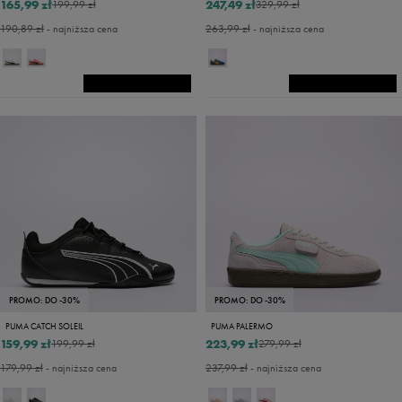
165,99 zł
247,49 zł
199,99 zł
329,99 zł
190,89 zł
- najniższa cena
263,99 zł
- najniższa cena
PROMO: DO -30%
PROMO: DO -30%
PUMA CATCH SOLEIL
PUMA PALERMO
159,99 zł
223,99 zł
199,99 zł
279,99 zł
179,99 zł
- najniższa cena
237,99 zł
- najniższa cena