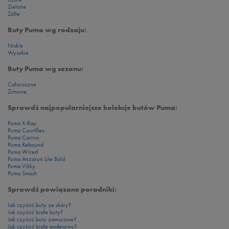
Zielone
Żółte
Buty Puma wg rodzaju:
Niskie
Wysokie
Buty Puma wg sezonu:
Całoroczne
Zimowe
Sprawdź najpopularniejsze kolekcje butów Puma:
Puma X-Ray
Puma Courtflex
Puma Carina
Puma Rebound
Puma Wired
Puma Anzarun Lite Bold
Puma Vikky
Puma Smash
Sprawdź powiązane poradniki:
Jak czyścić buty ze skóry?
Jak czyścić białe buty?
Jak czyścić buty zamszowe?
Jak czyścić białe podeszwy?