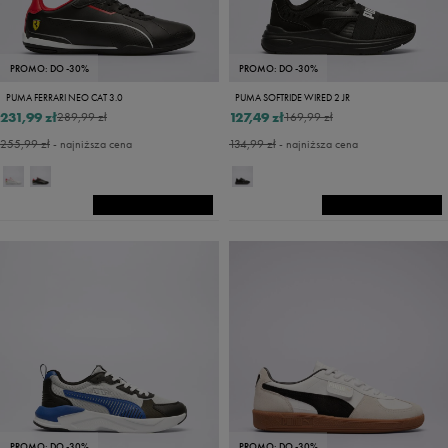
PROMO: DO -30%
PROMO: DO -30%
PUMA FERRARI NEO CAT 3.0
PUMA SOFTRIDE WIRED 2 JR
231,99 zł
127,49 zł
289,99 zł
169,99 zł
255,99 zł
- najniższa cena
134,99 zł
- najniższa cena
PROMO: DO -30%
PROMO: DO -30%