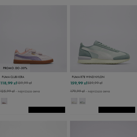
PROMO: DO -30%
PUMA CLUB II ERA
PUMA R78 WIND NYLON
118,99 zł
159,99 zł
139,99 zł
339,99 zł
125,99 zł
- najniższa cena
179,99 zł
- najniższa cena