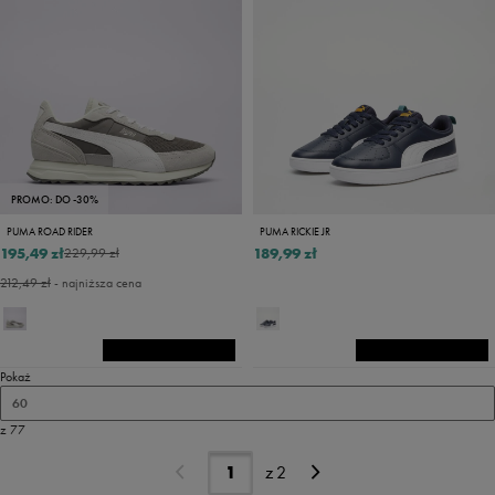
PROMO: DO -30%
PUMA ROAD RIDER
PUMA RICKIE JR
195,49 zł
189,99 zł
229,99 zł
212,49 zł
- najniższa cena
Pokaż
60
z 77
z
2