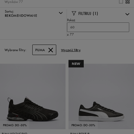
Wyników
77
Sortuj:
FILTRUJ
(1)
REKOMENDOWANE
Pokaż
60
z 77
Wybrane filtry:
PUMA
Wyczyść filtry
NEW
PROMO: DO -30%
PROMO: DO -30%
PUMA VOLTAIC EVO
PUMA RICKIE JR