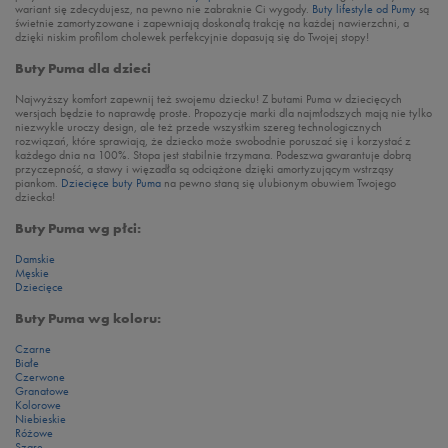
wariant się zdecydujesz, na pewno nie zabraknie Ci wygody.
Buty lifestyle od Pumy
są
świetnie zamortyzowane i zapewniają doskonałą trakcję na każdej nawierzchni, a
dzięki niskim profilom cholewek perfekcyjnie dopasują się do Twojej stopy!
Buty Puma dla dzieci
Najwyższy komfort zapewnij też swojemu dziecku! Z butami Puma w dziecięcych
wersjach będzie to naprawdę proste. Propozycje marki dla najmłodszych mają nie tylko
niezwykle uroczy design, ale też przede wszystkim szereg technologicznych
rozwiązań, które sprawiają, że dziecko może swobodnie poruszać się i korzystać z
każdego dnia na 100%. Stopa jest stabilnie trzymana. Podeszwa gwarantuje dobrą
przyczepność, a stawy i więzadła są odciążone dzięki amortyzującym wstrząsy
piankom.
Dziecięce buty Puma
na pewno staną się ulubionym obuwiem Twojego
dziecka!
Buty Puma wg płci:
Damskie
Męskie
Dziecięce
Buty Puma wg koloru:
Czarne
Białe
Czerwone
Granatowe
Kolorowe
Niebieskie
Różowe
Szare