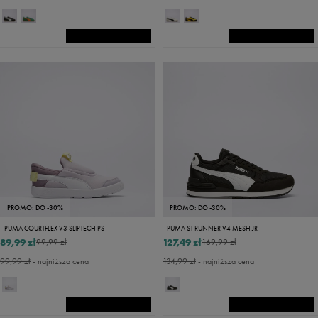
PROMO: DO -30%
PROMO: DO -30%
PUMA COURTFLEX V3 SLIPTECH PS
PUMA ST RUNNER V4 MESH JR
89,99 zł
127,49 zł
99,99 zł
169,99 zł
99,99 zł
- najniższa cena
134,99 zł
- najniższa cena