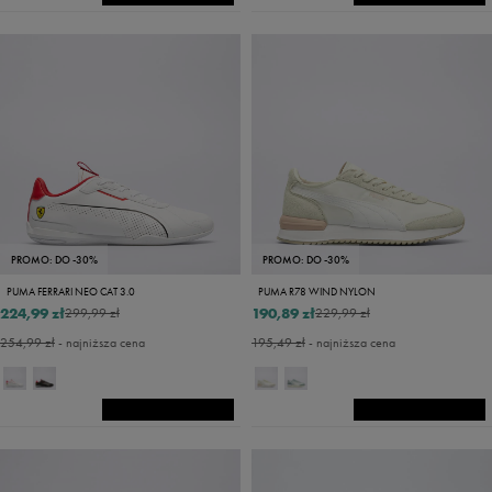
PROMO: DO -30%
PROMO: DO -30%
PUMA FERRARI NEO CAT 3.0
PUMA R78 WIND NYLON
224,99 zł
190,89 zł
299,99 zł
229,99 zł
254,99 zł
- najniższa cena
195,49 zł
- najniższa cena