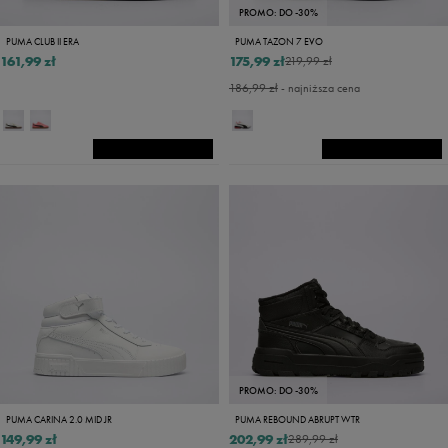
PROMO: DO -30%
PUMA CLUB II ERA
PUMA TAZON 7 EVO
161,99 zł
175,99 zł
219,99 zł
186,99 zł
- najniższa cena
PROMO: DO -30%
PUMA CARINA 2.0 MID JR
PUMA REBOUND ABRUPT WTR
149,99 zł
202,99 zł
289,99 zł