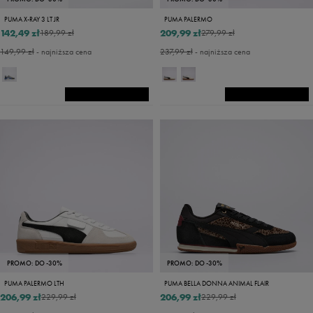
PUMA X-RAY 3 LT JR
PUMA PALERMO
142,49 zł
209,99 zł
189,99 zł
279,99 zł
149,99 zł
- najniższa cena
237,99 zł
- najniższa cena
PROMO: DO -30%
PROMO: DO -30%
PUMA PALERMO LTH
PUMA BELLA DONNA ANIMAL FLAIR
206,99 zł
206,99 zł
229,99 zł
229,99 zł