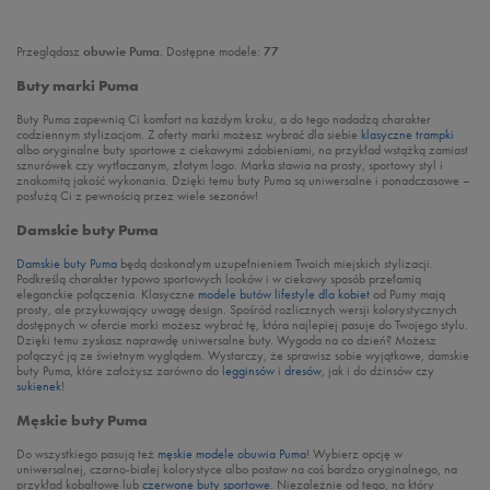
Przeglądasz
obuwie Puma
. Dostępne modele:
77
Buty marki Puma
Buty Puma zapewnią Ci komfort na każdym kroku, a do tego nadadzą charakter
codziennym stylizacjom. Z oferty marki możesz wybrać dla siebie
klasyczne trampki
albo oryginalne buty sportowe z ciekawymi zdobieniami, na przykład wstążką zamiast
sznurówek czy wytłaczanym, złotym logo. Marka stawia na prosty, sportowy styl i
znakomitą jakość wykonania. Dzięki temu buty Puma są uniwersalne i ponadczasowe –
posłużą Ci z pewnością przez wiele sezonów!
Damskie buty Puma
Damskie buty Puma
będą doskonałym uzupełnieniem Twoich miejskich stylizacji.
Podkreślą charakter typowo sportowych looków i w ciekawy sposób przełamią
eleganckie połączenia. Klasyczne
modele butów lifestyle dla kobiet
od Pumy mają
prosty, ale przykuwający uwagę design. Spośród rozlicznych wersji kolorystycznych
dostępnych w ofercie marki możesz wybrać tę, która najlepiej pasuje do Twojego stylu.
Dzięki temu zyskasz naprawdę uniwersalne buty. Wygoda na co dzień? Możesz
połączyć ją ze świetnym wyglądem. Wystarczy, że sprawisz sobie wyjątkowe, damskie
buty Puma, które założysz zarówno do
legginsów
i
dresów
, jak i do dżinsów czy
sukienek
!
Męskie buty Puma
Do wszystkiego pasują też
męskie modele obuwia Puma
! Wybierz opcję w
uniwersalnej, czarno-białej kolorystyce albo postaw na coś bardzo oryginalnego, na
przykład kobaltowe lub
czerwone buty sportowe
. Niezależnie od tego, na który