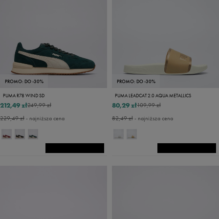
PROMO: DO -30%
PROMO: DO -30%
PUMA R78 WIND SD
PUMA LEADCAT 2.0 AQUA METALLICS
212,49 zł
80,29 zł
249,99 zł
109,99 zł
229,49 zł
- najniższa cena
82,49 zł
- najniższa cena