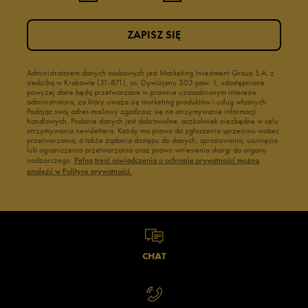
ZAPISZ SIĘ
Administratorem danych osobowych jest Marketing Investment Group S.A. z
siedzibą w Krakowie (31-871), os. Dywizjonu 303 paw. 1, udostępnione
powyżej dane będą przetwarzane w prawnie uzasadnionym interesie
administratora, za który uważa się marketing produktów i usług własnych.
Podając swój adres mailowy zgadzasz się na otrzymywanie informacji
handlowych. Podanie danych jest dobrowolne, aczkolwiek niezbędne w celu
otrzymywania newslettera. Każdy ma prawo do zgłoszenia sprzeciwu wobec
przetwarzania, a także żądania dostępu do danych, sprostowania, usunięcia
lub ograniczenia przetwarzania oraz prawo wniesienia skargi do organu
nadzorczego.
Pełną treść oświadczenia o ochronie prywatności można
znaleźć w Polityce prywatności.
CHAT