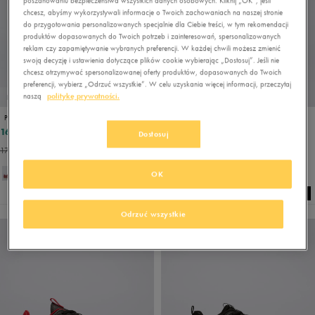
poszanowaniu bezpieczeństwa wszystkich danych osobowych. Kliknij „OK”, jeśli
chcesz, abyśmy wykorzystywali informacje o Twoich zachowaniach na naszej stronie
do przygotowania personalizowanych specjalnie dla Ciebie treści, w tym rekomendacji
produktów dopasowanych do Twoich potrzeb i zainteresowań, spersonalizowanych
reklam czy zapamiętywanie wybranych preferencji. W każdej chwili możesz zmienić
swoją decyzję i ustawienia dotyczące plików cookie wybierając „Dostosuj”. Jeśli nie
chcesz otrzymywać spersonalizowanej oferty produktów, dopasowanych do Twoich
preferencji, wybierz „Odrzuć wszystkie”. W celu uzyskania więcej informacji, przeczytaj
naszą
politykę prywatności.
PROMO: DO -30%
PROMO: DO -30%
PUMA SMASH 3.0
PUMA ST RUNNER V4 NL JR
164,99 zł
143,99 zł
219,99 zł
179,99 zł
Dostosuj
172,49 zł
- najniższa cena
161,99 zł
- najniższa cena
OK
Odrzuć wszystkie