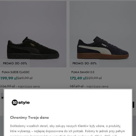
PROMO: DO -30%
PROMO: DO -30%
PUMA SUEDE CLASSIC
PUMA SMASH 3.0
199,99 zł
172,49 zł
249,99 zł
229,99 zł
224,99 zł
- najniższa cena
187,49 zł
- najniższa cena
Chronimy Twoje dane
Dokładamy wszelkich starań, aby zakupy naszych Klientów były udane, a produkty,
które wybierają – najlepiej dopasowane do ich potrzeb. Robimy to jednak przy pełnym