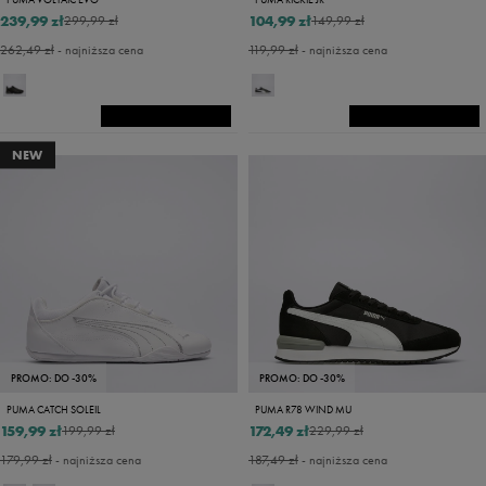
239,99 zł
104,99 zł
299,99 zł
149,99 zł
262,49 zł
- najniższa cena
119,99 zł
- najniższa cena
NEW
PROMO: DO -30%
PROMO: DO -30%
PUMA CATCH SOLEIL
PUMA R78 WIND MU
159,99 zł
172,49 zł
199,99 zł
229,99 zł
179,99 zł
- najniższa cena
187,49 zł
- najniższa cena