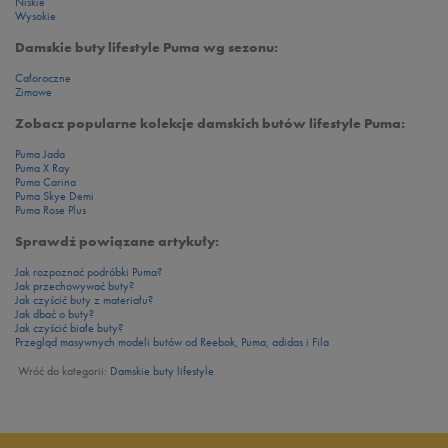
Niskie
Wysokie
Damskie buty lifestyle Puma wg sezonu:
Całoroczne
Zimowe
Zobacz popularne kolekcje damskich butów lifestyle Puma:
Puma Jada
Puma X Ray
Puma Carina
Puma Skye Demi
Puma Rose Plus
Sprawdź powiązane artykuły:
Jak rozpoznać podróbki Puma?
Jak przechowywać buty?
Jak czyścić buty z materiału?
Jak dbać o buty?
Jak czyścić białe buty?
Przegląd masywnych modeli butów od Reebok, Puma, adidas i Fila
Wróć do kategorii:
Damskie buty lifestyle