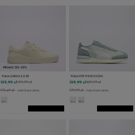
PROMO: DO -30%
PUMA CARINA 3.0 SD
PUMA R78 WIND NYLON
159,99 zł
159,99 zł
199,99 zł
339,99 zł
172,49 zł
- najniższa cena
179,99 zł
- najniższa cena