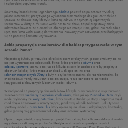
i najbardziej popularne trendy.
Siostrzany brand równie legendarnego
adidasa
postawił na połączenie wysokiej
jakości materiałów, precyzyjnego wykonania oraz modnego designu, co w efekcie
sprawia, że damskie buty lifestyle Puma są jednymi z najchętniej kupowanych
sneakersów w 50style. W sumie wcale nas to nie dziwi, zespół projektowy marki
udowadnia bowiem, że niemożliwe dla niego nie istnieje i tam, gdzie inni rozkładają
ręce, tam Puma widzi okazję do wdrożenia innowacyjnych rozwiązań przekładających
się na poprawę komfortu użytkowania.
Jakie propozycje sneakersów dla kobiet przygotowała w tym
sezonie Puma?
Najprościej byłoby je wszystkie określić mianem atrakcyjnych, jednak umówmy się, to
nie jest wystarczająca odpowiedź. Firma, która produkcją
obuwia
oraz
odzieży sportowej
zajmuje się już od kilkudziesięciu lat zadbała o to by projekty z
obecnych kolekcji, które możesz znaleźć w sklepie online oraz
salonach stacjonarnych 50style
były nie tylko funkcjonalne, ale też różnorodne. Bo
choć modowe trendy nieustannie się zmieniają, to nie oznacza to, że trzeba
rezygnować z klasycznych lubianych modeli obuwia.
Wśród ponad 18 propozycji damskich butów lifestyle Puma znajdziesz więc zarówno
streetwearowe
sneakersy z wysokimi cholewkami
, takie jak np.
Puma Skye Demi
, czyli
model wykonany ze
skóry naturalnej
, który świetnie stabilizuje stopy i zapewnia miękki
chód dzięki zastosowaniu amortyzującej, piankowej wkładki SoftFoam+, jak i typowo
sportowy model –
Puma Rose Plus
, który opiera się na lekkiej i oddychającej konstrukcji,
gdzie główną rolę gra materiał tekstylny oraz materiał syntetyczny.
Oprócz tego pośród przygotowanych projektów czekają także liczne odsłony damskich
ugly shoes, czyli masywnych butów lifestyle osadzonych na powiększonych i
przyciągających uwagę podeszwach (np. Puma R78 Voyage i Puma Kaya Platform L), a