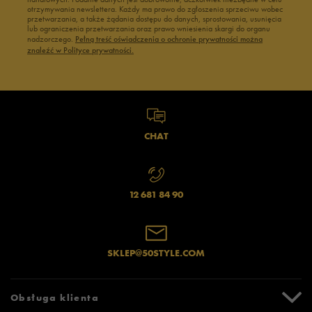
otrzymywania newslettera. Każdy ma prawo do zgłoszenia sprzeciwu wobec
przetwarzania, a także żądania dostępu do danych, sprostowania, usunięcia
lub ograniczenia przetwarzania oraz prawo wniesienia skargi do organu
nadzorczego.
Pełną treść oświadczenia o ochronie prywatności można
znaleźć w Polityce prywatności.
CHAT
12 681 84 90
SKLEP@50STYLE.COM
Obsługa klienta