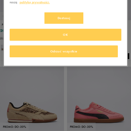
naszą
politykę prywatności.
PROMO: DO -30%
PROMO: DO -30%
Dostosuj
PUMA BELLA DONNA ANIMAL FLAIR
PUMA R78 WIND NYLON
206,99 zł
190,89 zł
229,99 zł
229,99 zł
OK
229,99 zł
- najniższa cena
195,49 zł
- najniższa cena
Odrzuć wszystkie
PROMO: DO -30%
PROMO: DO -30%