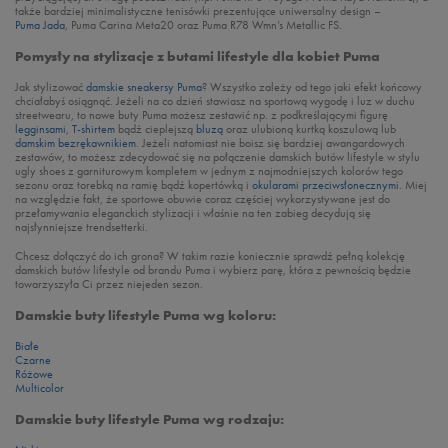
także bardziej minimalistyczne tenisówki prezentujące uniwersalny design –
Puma Jada
, Puma Carina Meta20 oraz Puma R78 Wmn’s Metallic FS.
Pomysły na stylizacje z butami lifestyle dla kobiet Puma
Jak stylizować
damskie sneakersy Puma
? Wszystko zależy od tego jaki efekt końcowy
chciałabyś osiągnąć. Jeżeli na co dzień stawiasz na sportową wygodę i luz w duchu
streetwearu, to nowe buty Puma możesz zestawić np. z podkreślającymi figurę
legginsami
,
T-shirtem
bądź cieplejszą
bluzą
oraz ulubioną kurtką koszulową lub
damskim bezrękawnikiem
. Jeżeli natomiast nie boisz się bardziej awangardowych
zestawów, to możesz zdecydować się na połączenie damskich butów lifestyle w stylu
ugly shoes z garniturowym kompletem w jednym z najmodniejszych kolorów tego
sezonu oraz torebką na ramię bądź kopertówką i
okularami przeciwsłonecznymi
. Miej
na względzie fakt, że sportowe obuwie coraz częściej wykorzystywane jest do
przełamywania eleganckich stylizacji i właśnie na ten zabieg decydują się
najsłynniejsze trendsetterki.
Chcesz dołączyć do ich grona? W takim razie koniecznie sprawdź pełną kolekcję
damskich butów lifestyle od brandu Puma i wybierz parę, która z pewnością będzie
towarzyszyła Ci przez niejeden sezon.
Damskie buty lifestyle Puma wg koloru:
Białe
Czarne
Różowe
Multicolor
Damskie buty lifestyle Puma wg rodzaju: