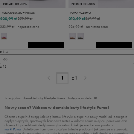
PROMO: DO -30%
PROMO: DO -30%
PUMA PALERMO VINTAGE
PUMA PALERMO
220,99 zł
212,49 zł
259,99 zł
249,99 zł
233,99 zł
- najniższa cena
224,99 zł
- najniższa cena
Pokaż
60
z 18
z
1
Przeglądasz
damskie buty lifestyle Puma
. Dostępne modele:
18
Nowy sezon? Wskocz w damskie buty lifestyle Puma!
Chcesz uzupełnić swoją kolekcję butów lifestyle o zupełnie nowy model od jednego z
najsłynniejszych, sportowych brandów? Jesteś w odpowiednim miejscu, ponieważ dziś
chcemy Ci przedstawić dedykowaną kobietom kolekcję sneakersów prosto od
marki Puma
. Uwielbiany i ceniony na całym świecie producent jak zawsze nie zawodzi
i jasno daje do zrozumienia, że stale trzyma rękę na pulsie jeżeli chodzi o najgorętsze