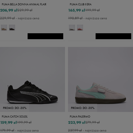
PUMA BELLA DONNA ANIMAL FLAIR
PUMA CLUB II ERA
206,99 zł
165,99 zł
229,99 zł
199,99 zł
229,99 zł
- najniższa cena
190,89 zł
- najniższa cena
PROMO: DO -30%
PROMO: DO -30%
PUMA CATCH SOLEIL
PUMA PALERMO
159,99 zł
223,99 zł
199,99 zł
279,99 zł
179,99 zł
- najniższa cena
237,99 zł
- najniższa cena