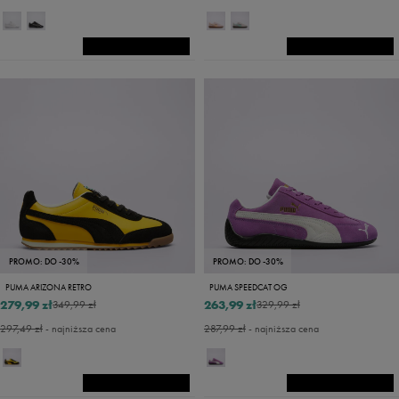
PROMO: DO -30%
PROMO: DO -30%
PUMA ARIZONA RETRO
PUMA SPEEDCAT OG
279,99 zł
263,99 zł
349,99 zł
329,99 zł
297,49 zł
- najniższa cena
287,99 zł
- najniższa cena