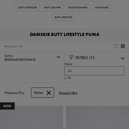
BUTY OUTDOOR
BUTY ZIMOWE
DUŻE ROZMIARY
MUST HAVE
BUTY LIFESTYLE
DAMSKIE BUTY LIFESTYLE PUMA
Wyników
18
Sortuj:
FILTRUJ
(1)
REKOMENDOWANE
Pokaż
60
z 18
Wybrane filtry:
PUMA
Wyczyść filtry
NEW