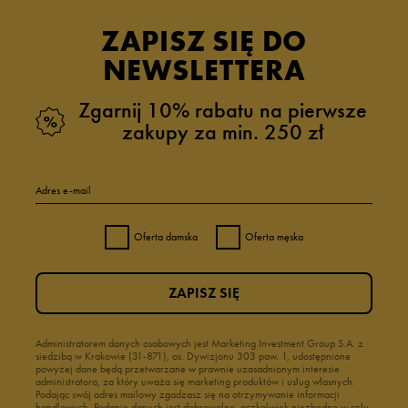
ZAPISZ SIĘ DO
NEWSLETTERA
Zgarnij 10% rabatu na pierwsze
zakupy za min. 250 zł
Adres e-mail
Oferta damska
Oferta męska
ZAPISZ SIĘ
Administratorem danych osobowych jest Marketing Investment Group S.A. z
siedzibą w Krakowie (31-871), os. Dywizjonu 303 paw. 1, udostępnione
powyżej dane będą przetwarzane w prawnie uzasadnionym interesie
administratora, za który uważa się marketing produktów i usług własnych.
Podając swój adres mailowy zgadzasz się na otrzymywanie informacji
handlowych. Podanie danych jest dobrowolne, aczkolwiek niezbędne w celu