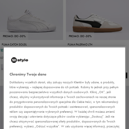
PROMO: DO -30%
PROMO: DO -30%
PUMA CATCH SOLEIL
PUMA PALERMO LTH
159,99 zł
206,99 zł
199,99 zł
229,99 zł
179,99 zł
- najniższa cena
224,99 zł
- najniższa cena
Chronimy Twoje dane
Dokładamy wszelkich starań, aby zakupy naszych Klientów były udane, a produkty,
które wybierają – najlepiej dopasowane do ich potrzeb. Robimy to jednak przy pełnym
poszanowaniu bezpieczeństwa wszystkich danych osobowych. Kliknij „OK”, jeśli
chcesz, abyśmy wykorzystywali informacje o Twoich zachowaniach na naszej stronie
do przygotowania personalizowanych specjalnie dla Ciebie treści, w tym rekomendacji
produktów dopasowanych do Twoich potrzeb i zainteresowań, spersonalizowanych
reklam czy zapamiętywanie wybranych preferencji. W każdej chwili możesz zmienić
swoją decyzję i ustawienia dotyczące plików cookie wybierając „Dostosuj”. Jeśli nie
chcesz otrzymywać spersonalizowanej oferty produktów, dopasowanych do Twoich
preferencji, wybierz „Odrzuć wszystkie”. W celu uzyskania więcej informacji, przeczytaj