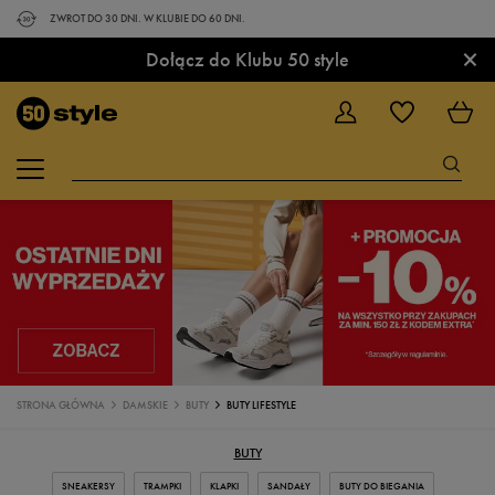
ZWROT DO 30 DNI. W KLUBIE DO 60 DNI.
×
Dołącz do Klubu 50 style
STRONA GŁÓWNA
DAMSKIE
BUTY
BUTY LIFESTYLE
BUTY
SNEAKERSY
TRAMPKI
KLAPKI
SANDAŁY
BUTY DO BIEGANIA