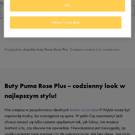
Pokaż
OK
60
z 0
Odrzuć wszystkie
z
1
Przeglądasz
damskie buty Puma Rose Plus
. Dostępne modele tych sneakersów:
Buty Puma Rose Plus – codzienny look w
najlepszym stylu!
Nie ustajesz w poszukiwaniu idealnych
butów na co dzień
? Wybór może być
naprawdę trudny, bo wymagania są spore. W pełni Cię rozumiemy! Jeśli
chcesz cieszyć się tylko czasem spędzanym tak, jak lubisz, nie możesz
martwić o to, czy obuwie nie zawiedzie. Niewskazana jest niewygoda, za
szybko przemęczone mięśnie czy złe samopoczucie. Ale bez obaw, jest na to