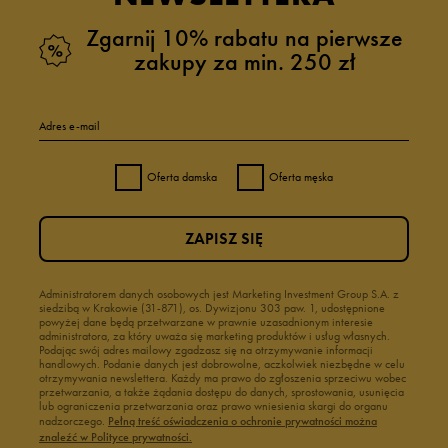
Zgarnij 10% rabatu na pierwsze
zakupy za min. 250 zł
Adres e-mail
Oferta damska
Oferta męska
ZAPISZ SIĘ
Administratorem danych osobowych jest Marketing Investment Group S.A. z
siedzibą w Krakowie (31-871), os. Dywizjonu 303 paw. 1, udostępnione
powyżej dane będą przetwarzane w prawnie uzasadnionym interesie
administratora, za który uważa się marketing produktów i usług własnych.
Podając swój adres mailowy zgadzasz się na otrzymywanie informacji
handlowych. Podanie danych jest dobrowolne, aczkolwiek niezbędne w celu
otrzymywania newslettera. Każdy ma prawo do zgłoszenia sprzeciwu wobec
przetwarzania, a także żądania dostępu do danych, sprostowania, usunięcia
lub ograniczenia przetwarzania oraz prawo wniesienia skargi do organu
nadzorczego.
Pełną treść oświadczenia o ochronie prywatności można
znaleźć w Polityce prywatności.