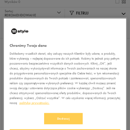
Wyników
0
Sortuj:
FILTRUJ
REKOMENDOWANE
Pokaż
60
z 0
Chronimy Twoje dane
Nie wybrano filtrów
Dokładamy wszelkich starań, aby zakupy naszych Klientów były udane, a produkty,
które wybierają – najlepiej dopasowane do ich potrzeb. Robimy to jednak przy pełnym
poszanowaniu bezpieczeństwa wszystkich danych osobowych. Kliknij „OK”, jeśli
chcesz, abyśmy wykorzystywali informacje o Twoich zachowaniach na naszej stronie
do przygotowania personalizowanych specjalnie dla Ciebie treści, w tym rekomendacji
produktów dopasowanych do Twoich potrzeb i zainteresowań, spersonalizowanych
reklam czy zapamiętywanie wybranych preferencji. W każdej chwili możesz zmienić
swoją decyzję i ustawienia dotyczące plików cookie wybierając „Dostosuj”. Jeśli nie
chcesz otrzymywać spersonalizowanej oferty produktów, dopasowanych do Twoich
Brak produktów do wyświetlenia
preferencji, wybierz „Odrzuć wszystkie”. W celu uzyskania więcej informacji, przeczytaj
naszą
politykę prywatności.
Zmień kryteria wyszukiwania lub
usuń wybrane filtry
Dostosuj