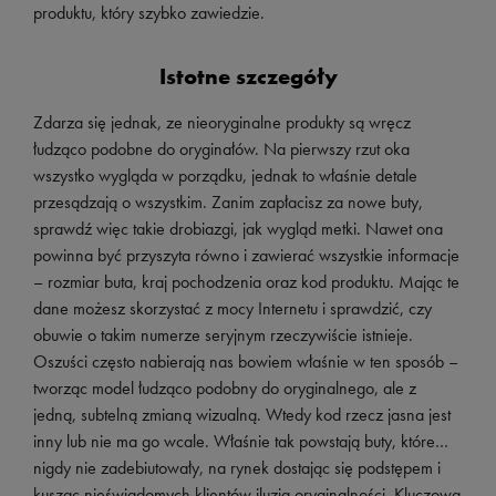
produktu, który szybko zawiedzie.
Istotne szczegóły
Zdarza się jednak, ze nieoryginalne produkty są wręcz
łudząco podobne do oryginałów. Na pierwszy rzut oka
wszystko wygląda w porządku, jednak to właśnie detale
przesądzają o wszystkim. Zanim zapłacisz za nowe buty,
sprawdź więc takie drobiazgi, jak wygląd metki. Nawet ona
powinna być przyszyta równo i zawierać wszystkie informacje
– rozmiar buta, kraj pochodzenia oraz kod produktu. Mając te
dane możesz skorzystać z mocy Internetu i sprawdzić, czy
obuwie o takim numerze seryjnym rzeczywiście istnieje.
Oszuści często nabierają nas bowiem właśnie w ten sposób –
tworząc model łudząco podobny do oryginalnego, ale z
jedną, subtelną zmianą wizualną. Wtedy kod rzecz jasna jest
inny lub nie ma go wcale. Właśnie tak powstają buty, które…
nigdy nie zadebiutowały, na rynek dostając się podstępem i
kusząc nieświadomych klientów iluzją oryginalności. Kluczową