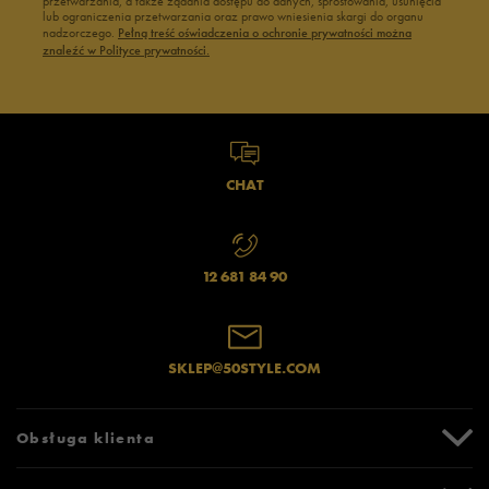
przetwarzania, a także żądania dostępu do danych, sprostowania, usunięcia
lub ograniczenia przetwarzania oraz prawo wniesienia skargi do organu
nadzorczego.
Pełną treść oświadczenia o ochronie prywatności można
znaleźć w Polityce prywatności.
CHAT
12 681 84 90
SKLEP@50STYLE.COM
Obsługa klienta
Centrum Pomocy