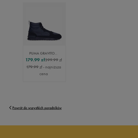
PUMA GRAVITON MID
179.99
zł
399.99
zł
179.99
zł
- najniższa
cena
Powrót do wszystkich poradników