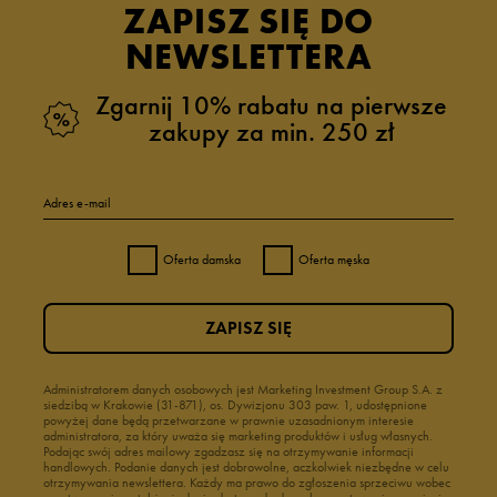
ZAPISZ SIĘ DO
NEWSLETTERA
Zgarnij 10% rabatu na pierwsze
zakupy za min. 250 zł
Adres e-mail
Oferta damska
Oferta męska
ZAPISZ SIĘ
Administratorem danych osobowych jest Marketing Investment Group S.A. z
siedzibą w Krakowie (31-871), os. Dywizjonu 303 paw. 1, udostępnione
powyżej dane będą przetwarzane w prawnie uzasadnionym interesie
administratora, za który uważa się marketing produktów i usług własnych.
Podając swój adres mailowy zgadzasz się na otrzymywanie informacji
handlowych. Podanie danych jest dobrowolne, aczkolwiek niezbędne w celu
otrzymywania newslettera. Każdy ma prawo do zgłoszenia sprzeciwu wobec