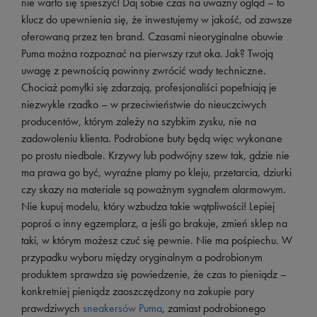
nie warto się spieszyć! Daj sobie czas na uważny ogląd – to
klucz do upewnienia się, że inwestujemy w jakość, od zawsze
oferowaną przez ten brand. Czasami nieoryginalne obuwie
Puma można rozpoznać na pierwszy rzut oka. Jak? Twoją
uwagę z pewnością powinny zwrócić wady techniczne.
Chociaż pomyłki się zdarzają, profesjonaliści popełniają je
niezwykle rzadko – w przeciwieństwie do nieuczciwych
producentów, którym zależy na szybkim zysku, nie na
zadowoleniu klienta. Podrobione buty będą więc wykonane
po prostu niedbale. Krzywy lub podwójny szew tak, gdzie nie
ma prawa go być, wyraźne plamy po kleju, przetarcia, dziurki
czy skazy na materiale są poważnym sygnałem alarmowym.
Nie kupuj modelu, który wzbudza takie wątpliwości! Lepiej
poproś o inny egzemplarz, a jeśli go brakuje, zmień sklep na
taki, w którym możesz czuć się pewnie. Nie ma pośpiechu. W
przypadku wyboru między oryginalnym a podrobionym
produktem sprawdza się powiedzenie, że czas to pieniądz –
konkretniej pieniądz zaoszczędzony na zakupie pary
prawdziwych
sneakersów Puma
, zamiast podrobionego