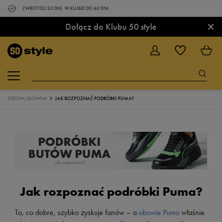
ZWROT DO 30 DNI. W KLUBIE DO 60 DNI.
×
Dołącz do Klubu 50 style
STRONA GŁÓWNA
JAK ROZPOZNAĆ PODRÓBKI PUMA?
Jak rozpoznać podróbki Puma?
To, co dobre, szybko zyskuje fanów – a
obuwie Puma
właśnie