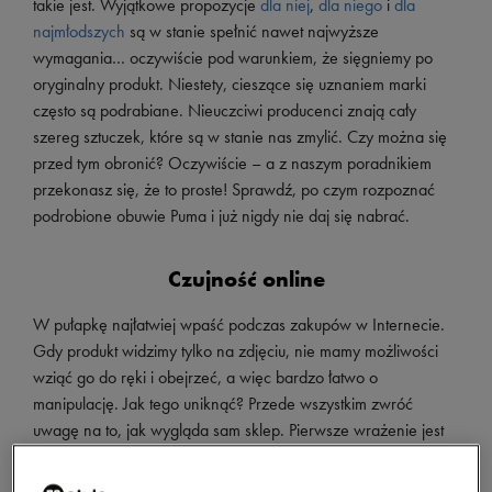
takie jest. Wyjątkowe propozycje
dla niej
,
dla niego
i
dla
najmłodszych
są w stanie spełnić nawet najwyższe
wymagania… oczywiście pod warunkiem, że sięgniemy po
oryginalny produkt. Niestety, cieszące się uznaniem marki
często są podrabiane. Nieuczciwi producenci znają cały
szereg sztuczek, które są w stanie nas zmylić. Czy można się
przed tym obronić? Oczywiście – a z naszym poradnikiem
przekonasz się, że to proste! Sprawdź, po czym rozpoznać
podrobione obuwie Puma i już nigdy nie daj się nabrać.
Czujność online
W pułapkę najłatwiej wpaść podczas zakupów w Internecie.
Gdy produkt widzimy tylko na zdjęciu, nie mamy możliwości
wziąć go do ręki i obejrzeć, a więc bardzo łatwo o
manipulację. Jak tego uniknąć? Przede wszystkim zwróć
uwagę na to, jak wygląda sam sklep. Pierwsze wrażenie jest
bardzo ważne! Przestarzała strona internetowa, brak
czytelnych informacji i skomplikowany layout może być