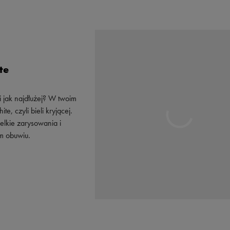
te
i jak najdłużej? W twoim
 czyli bieli kryjącej.
lkie zarysowania i
ym obuwiu.