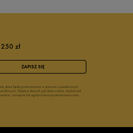
 250 zł
ZAPISZ SIĘ
wyżej dane będą przetwarzane w prawnie uzasadnionym
i handlowych. Podanie danych jest dobrowolne, aczkolwiek
owania, usunięcia lub ograniczenia przetwarzania oraz