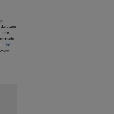
y.
t skuteczna
em nie
re trwale
ku -
Jak
imowym.