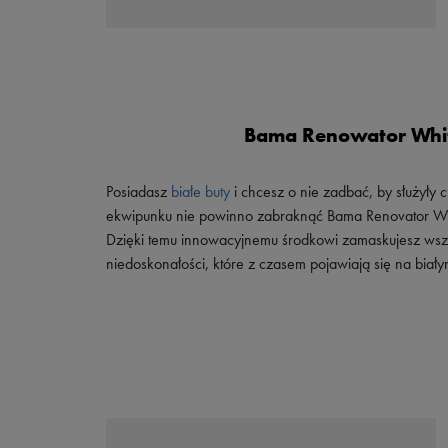
Bama Renowator Whi
Posiadasz
białe buty
i chcesz o nie zadbać, by służyły c
ekwipunku nie powinno zabraknąć Bama Renovator White,
Dzięki temu innowacyjnemu środkowi zamaskujesz wsze
niedoskonałości, które z czasem pojawiają się na biał