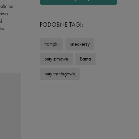
 ale ma
ciwą
i
PODOBNE TAGI:
jów
trampki
sneakersy
buty zimowe
Bama
buty treningowe