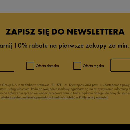
ZAPISZ SIĘ DO NEWSLETTERA
arnij 10% rabatu na pierwsze zakupy za min.
Oferta damska
Oferta męska
nt Group S.A. z siedzibą w Krakowie (31-871), os. Dywizjonu 303 paw. 1, udostępnione po
duktów i usług własnych. Podając swój adres mailowy zgadzasz się na otrzymywanie informacj
 do zgłoszenia sprzeciwu wobec przetwarzania, a także żądania dostępu do danych, sprost
ć oświadczenia o ochronie prywatności można znaleźć w Polityce prywatności.