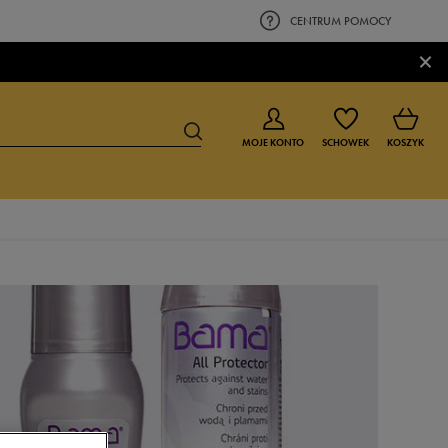
CENTRUM POMOCY
×
MOJE KONTO
SCHOWEK
KOSZYK
BUTY DLA CHŁOPCA
BUTY DLA DZIEWCZYNKI
0-4 lat
0-4 lat
4-8 lat
4-8 lat
9-16 lat
9-16 lat