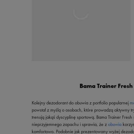
Skechers
Timberland
Umbro
Under Armour
Up8
U.S. Polo ASSN.
Vans
Bama Trainer Fresh
Kolejny dezodorant do obuwia z portfolio popularnej
m
powstał z myślą o osobach, które prowadzą aktywny try
trenują jakąś dyscyplinę sportową. Bama Trainer Fres
nieprzyjemnego zapachu i sprawia, że z
obuwia
korzys
komfortowo. Podobnie jak prezentowany wyżej dezodo