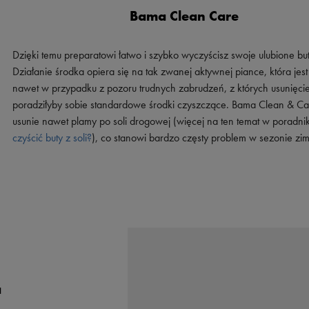
Bama Clean Care
Dzięki temu preparatowi łatwo i szybko wyczyścisz swoje ulubione but
Działanie środka opiera się na tak zwanej aktywnej piance, która jes
nawet w przypadku z pozoru trudnych zabrudzeń, z których usunięci
poradziłyby sobie standardowe środki czyszczące. Bama Clean & Ca
usunie nawet plamy po soli drogowej (więcej na ten temat w poradni
czyścić buty z soli?
), co stanowi bardzo częsty problem w sezonie z
a