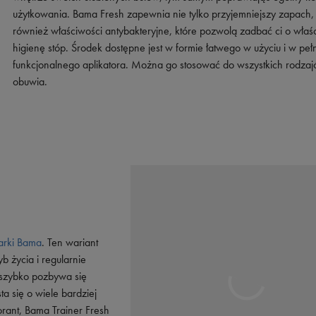
Vans
Timberland
użytkowania. Bama Fresh zapewnia nie tylko przyjemniejszy zapach,
również właściwości antybakteryjne, które pozwolą zadbać ci o właś
Umbro
higienę stóp. Środek dostępne jest w formie łatwego w użyciu i w pełn
Under Armour
funkcjonalnego aplikatora. Można go stosować do wszystkich rodza
Up8
obuwia.
U.S. Polo ASSN.
Vans
arki Bama
. Ten wariant
b życia i regularnie
h szybko pozbywa się
ta się o wiele bardziej
rant, Bama Trainer Fresh