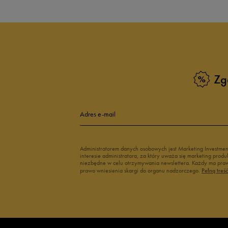
Zg
Adres e-mail
Administratorem danych osobowych jest Marketing Investme
interesie administratora, za który uważa się marketing pro
niezbędne w celu otrzymywania newslettera. Każdy ma prawo
prawo wniesienia skargi do organu nadzorczego.
Pełną treś