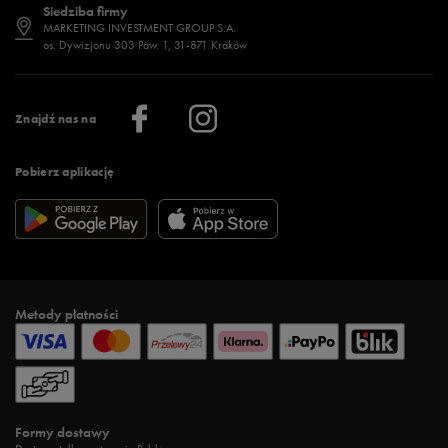
Siedziba firmy
Jak wybrać buty na zimę?
Stylizacje damskie
Sklepy stacjonarne
MARKETING INVESTMENT GROUP S.A.
os. Dywizjonu 303 Paw. 1, 31-871 Kraków
Więcej >
Klub 50 style
Regulamin sklepu 50 style
Praca
Regulamin aplikacji 50 style
Informacje o firmie
Więcej regulaminów >
Znajdź nas na
Pobierz aplikację
Metody płatności
Formy dostawy