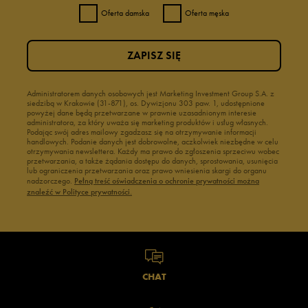
Oferta damska
Oferta męska
ZAPISZ SIĘ
Administratorem danych osobowych jest Marketing Investment Group S.A. z
siedzibą w Krakowie (31-871), os. Dywizjonu 303 paw. 1, udostępnione
powyżej dane będą przetwarzane w prawnie uzasadnionym interesie
administratora, za który uważa się marketing produktów i usług własnych.
Podając swój adres mailowy zgadzasz się na otrzymywanie informacji
handlowych. Podanie danych jest dobrowolne, aczkolwiek niezbędne w celu
otrzymywania newslettera. Każdy ma prawo do zgłoszenia sprzeciwu wobec
przetwarzania, a także żądania dostępu do danych, sprostowania, usunięcia
lub ograniczenia przetwarzania oraz prawo wniesienia skargi do organu
nadzorczego.
Pełną treść oświadczenia o ochronie prywatności można
znaleźć w Polityce prywatności.
CHAT