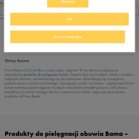
Dostosuj
Pokaż
60
z 0
OK
z
1
Odrzuć wszystkie
Przeglądasz
produkty marki Bama
. Dostępne produkty:
Sklep Bama
Firma Bama od 20 lat dba o nasze stopy i
obuwie
. W jej ofercie znajdują się
sprawdzone
produkty do pielęgnacji butów
. Zapewniają one trwałość i blask wszystkim
rodzajom obuwia - od skórzanego aż po zamszowe. Sprawdzają się szczególnie
podczas sezonu jesienno-zimowego. Impregnaty, pianki czy kremy - zapewniają Twoim
butom ochronę przed wilgocią i trudnymi warunkami atmosferycznymi. Jeśli chcesz
przedłużyć trwałość swojego obuwia i zapewnić mu blask, sięgnij po sprawdzone
produkty od firmy Bama.
Produkty do pielęgnacji obuwia Bama –