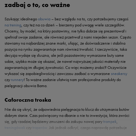
zadbaj o to, co ważne
Szukając idealnego
obuwia
– bez względu na to, czy potrzebujemy czegoś
na trening
, czy też na co dzień – bierzemy pod uwagę wiele szczegółów.
Chcemy, by model, na który postawimy, nie tylko dobrze się prezentował i
spełniał swoje zadanie, ale również przetrwał z nami niejeden sezon. Często
stawiamy na najbardziej znane marki, ufając, że doświadczenie i stabilna
pozycja na rynku zagwarantuje nam również trwałość. I rzeczywiście, taka
decyzja wydaje się słuszna, ale jeśli pozostawimy wymarzone buty same
sobie, szybko może się okazać, że nawet najwyższej jakości materiały nie
zagwarantują im długiej żywotności. Co więc możemy zrobić? Oczywiście
wykazać się zapobiegliwością i zawczasu zadbać o wymarzone
sneakersy
czy
runnery
! To ważne zadanie ułatwią nam profesjonalne produkty do
pielęgnacji obuwia Bama.
Całoroczna troska
Nie da się ukryć, że odpowiednia pielęgnacja to klucz do utrzymania butów
dobrym stanie. Czas poświęcony na dbanie o nie to inwestycja, która zwróci
się, gdy rzadziej będziemy zmuszeni do zakupu nowej pary
trampek
,
treningówek
czy
traperów
. Jak jednak odkryć, czego naprawdę potrzebuje
nasze obuwie? To dosyć proste: wystarczy zawczasu przygotować się na