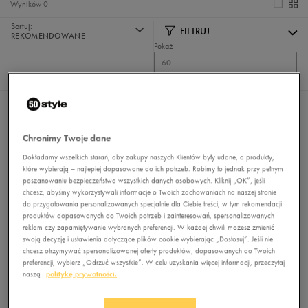
Wyników
0
Sortuj:
FILTRUJ
REKOMENDOWANE
Pokaż
60
z 0
Nie wybrano filtrów
Chronimy Twoje dane
Dokładamy wszelkich starań, aby zakupy naszych Klientów były udane, a produkty,
które wybierają – najlepiej dopasowane do ich potrzeb. Robimy to jednak przy pełnym
poszanowaniu bezpieczeństwa wszystkich danych osobowych. Kliknij „OK”, jeśli
chcesz, abyśmy wykorzystywali informacje o Twoich zachowaniach na naszej stronie
do przygotowania personalizowanych specjalnie dla Ciebie treści, w tym rekomendacji
produktów dopasowanych do Twoich potrzeb i zainteresowań, spersonalizowanych
reklam czy zapamiętywanie wybranych preferencji. W każdej chwili możesz zmienić
Brak produktów do wyświetlenia
swoją decyzję i ustawienia dotyczące plików cookie wybierając „Dostosuj”. Jeśli nie
Zmień kryteria wyszukiwania lub
chcesz otrzymywać spersonalizowanej oferty produktów, dopasowanych do Twoich
usuń wybrane filtry
preferencji, wybierz „Odrzuć wszystkie”. W celu uzyskania więcej informacji, przeczytaj
naszą
politykę prywatności.