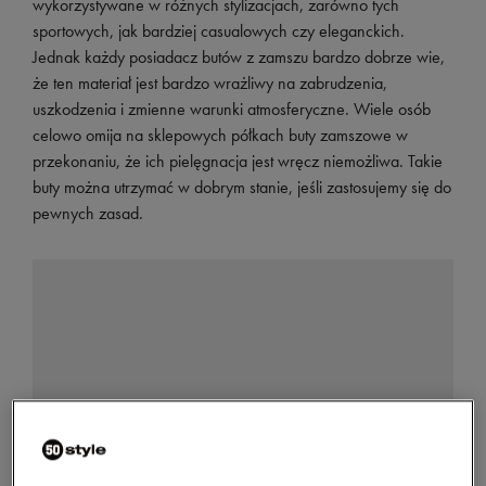
wykorzystywane w różnych stylizacjach, zarówno tych
sportowych, jak bardziej casualowych czy eleganckich.
Jednak każdy posiadacz butów z zamszu bardzo dobrze wie,
że ten materiał jest bardzo wrażliwy na zabrudzenia,
uszkodzenia i zmienne warunki atmosferyczne. Wiele osób
celowo omija na sklepowych półkach buty zamszowe w
przekonaniu, że ich pielęgnacja jest wręcz niemożliwa. Takie
buty można utrzymać w dobrym stanie, jeśli zastosujemy się do
pewnych zasad.