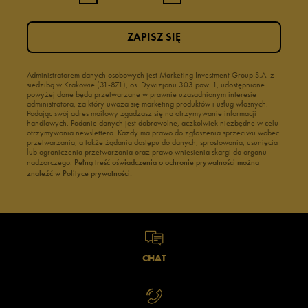
ZAPISZ SIĘ
Administratorem danych osobowych jest Marketing Investment Group S.A. z
siedzibą w Krakowie (31-871), os. Dywizjonu 303 paw. 1, udostępnione
powyżej dane będą przetwarzane w prawnie uzasadnionym interesie
administratora, za który uważa się marketing produktów i usług własnych.
Podając swój adres mailowy zgadzasz się na otrzymywanie informacji
handlowych. Podanie danych jest dobrowolne, aczkolwiek niezbędne w celu
otrzymywania newslettera. Każdy ma prawo do zgłoszenia sprzeciwu wobec
przetwarzania, a także żądania dostępu do danych, sprostowania, usunięcia
lub ograniczenia przetwarzania oraz prawo wniesienia skargi do organu
nadzorczego.
Pełną treść oświadczenia o ochronie prywatności można
znaleźć w Polityce prywatności.
CHAT