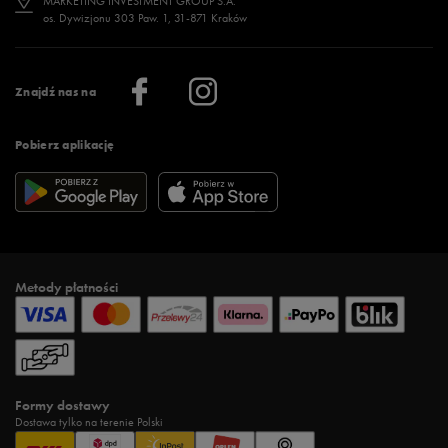
MARKETING INVESTMENT GROUP S.A.
os. Dywizjonu 303 Paw. 1, 31-871 Kraków
Więcej >
Klub 50 style
Regulamin sklepu 50 style
Praca
Regulamin aplikacji 50 style
Informacje o firmie
Więcej regulaminów >
Znajdź nas na
Pobierz aplikację
Metody płatności
Formy dostawy
Dostawa tylko na terenie Polski