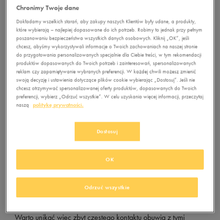
Chronimy Twoje dane
Dokładamy wszelkich starań, aby zakupy naszych Klientów były udane, a produkty,
które wybierają – najlepiej dopasowane do ich potrzeb. Robimy to jednak przy pełnym
poszanowaniu bezpieczeństwa wszystkich danych osobowych. Kliknij „OK”, jeśli
chcesz, abyśmy wykorzystywali informacje o Twoich zachowaniach na naszej stronie
do przygotowania personalizowanych specjalnie dla Ciebie treści, w tym rekomendacji
produktów dopasowanych do Twoich potrzeb i zainteresowań, spersonalizowanych
reklam czy zapamiętywanie wybranych preferencji. W każdej chwili możesz zmienić
swoją decyzję i ustawienia dotyczące plików cookie wybierając „Dostosuj”. Jeśli nie
chcesz otrzymywać spersonalizowanej oferty produktów, dopasowanych do Twoich
preferencji, wybierz „Odrzuć wszystkie”. W celu uzyskania więcej informacji, przeczytaj
Czego nie lubi zamsz?
naszą
politykę prywatności.
Klasyczna trampkowa sylwetka to rewelacyjna propozycja.
Dostosuj
Czym właściwie jest zamsz? W swojej naturalnej wersji jest to
wierzchnia warstwa skóry poddana procesowi szlifowania.
Dzięki takiej obróbce powstaje tworzywo charakteryzujące się
OK
drobnymi włoskami. Powierzchnia zamszu nie jest gładka, jak
ma to miejsce w przypadku skóry licowej. Każde dotknięcie
Odrzuć wszystkie
tworzywa pozostawia na nim ślady. Wyprawiona skóra nie
lubi między innymi nadmiernej wilgoci, kurzu, piasku i błota.
Warto unikać więc zbyt częstego kontaktu obuwia z tymi