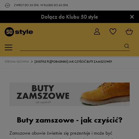
ZWROT DO 30 DNI. W KLUBIE DO 60 DNI.
×
Dołącz do Klubu 50 style
STRONA GŁÓWNA
[50STYLE PL][PORADNIKI] JAK CZYŚCIĆ BUTY ZAMSZOWE?
Buty zamszowe - jak czyścić?
Zamszowe obuwie świetnie się prezentuje i może być