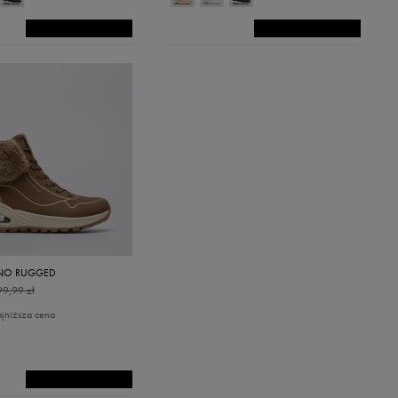
UNO RUGGED
99,99 zł
ajniższa cena