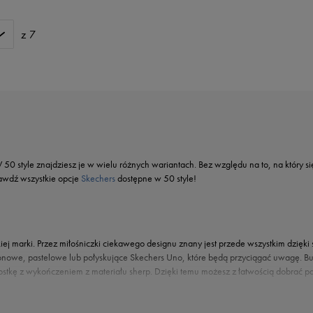
z 7
50 style znajdziesz je w wielu różnych wariantach. Bez względu na to, na który s
rawdź wszystkie opcje
Skechers
dostępne w 50 style!
kiej marki. Przez miłośniczki ciekawego designu znany jest przede wszystkim dzięki 
owe, pastelowe lub połyskujące Skechers Uno, które będą przyciągać uwagę. But
stkę z wykończeniem z materiału sherp. Dzięki temu możesz z łatwością dobrać parę