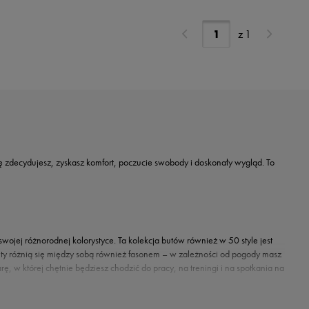
z
1
ię zdecydujesz, zyskasz komfort, poczucie swobody i doskonały wygląd. To
swojej różnorodnej kolorystyce. Ta kolekcja butów również w 50 style jest
y różnią się między sobą również fasonem – w zależności od pogody masz
, w której chętnie będziesz chodzić do pracy, na treningi i na spotkania na