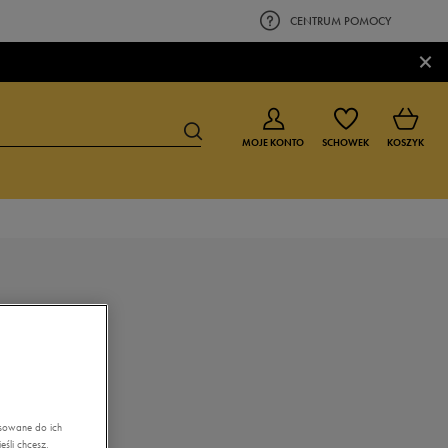
CENTRUM POMOCY
×
MOJE KONTO
SCHOWEK
KOSZYK
BUTY DLA CHŁOPCA
BUTY DLA DZIEWCZYNKI
0-4 lat
0-4 lat
4-8 lat
4-8 lat
9-16 lat
9-16 lat
asowane do ich
śli chcesz,