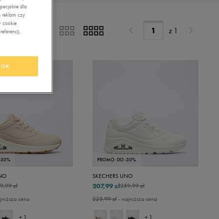
ecjalnie dla
 reklam czy
w cookie
z
1
eferencji,
OK
-30%
PROMO: DO -30%
UNO
SKECHERS UNO
207,99 zł
9,99 zł
259,99 zł
jniższa cena
223,99 zł
- najniższa cena
+ 1
+ 1