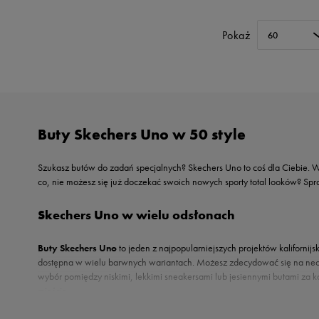
U.S. Polo ASSN.
Pokaż
Vans
60
Buty Skechers Uno w 50 style
Szukasz butów do zadań specjalnych? Skechers Uno to coś dla Ciebie. W 
co, nie możesz się już doczekać swoich nowych sporty total looków? Sp
Skechers Uno w wielu odsłonach
Buty Skechers Uno
to jeden z najpopularniejszych projektów kalifornijs
dostępna w wielu barwnych wariantach. Możesz zdecydować się na neon
wybór pomiędzy niskimi, lekkimi sneakersami lub jesiennymi butami za ko
mieście.