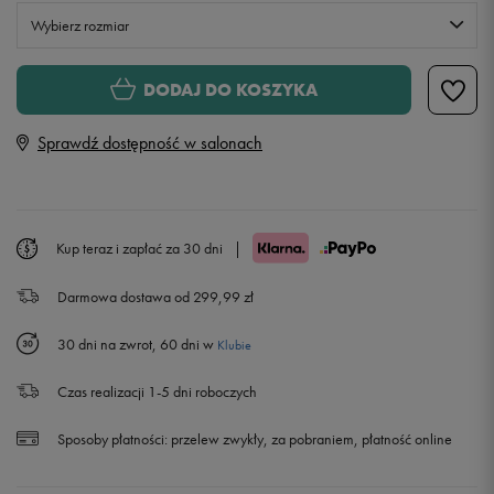
Wybierz rozmiar
Rozmiary EU
Rozmiary US
DODAJ DO KOSZYKA
36
23 cm
Sprawdź dostępność w salonach
37
24 cm
38
25 cm
Kup teraz i zapłać za 30 dni
|
Darmowa dostawa od 299,99 zł
39
26 cm
30 dni na zwrot, 60 dni w
Klubie
40
27 cm
Czas realizacji 1-5 dni roboczych
41
28 cm
Sposoby płatności:
przelew zwykły, za pobraniem, płatność online