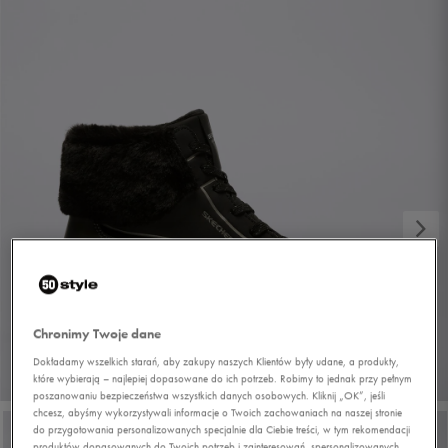
Chronimy Twoje dane
Dokładamy wszelkich starań, aby zakupy naszych Klientów były udane, a produkty,
1/7
które wybierają – najlepiej dopasowane do ich potrzeb. Robimy to jednak przy pełnym
poszanowaniu bezpieczeństwa wszystkich danych osobowych. Kliknij „OK”, jeśli
chcesz, abyśmy wykorzystywali informacje o Twoich zachowaniach na naszej stronie
do przygotowania personalizowanych specjalnie dla Ciebie treści, w tym rekomendacji
produktów dopasowanych do Twoich potrzeb i zainteresowań, spersonalizowanych