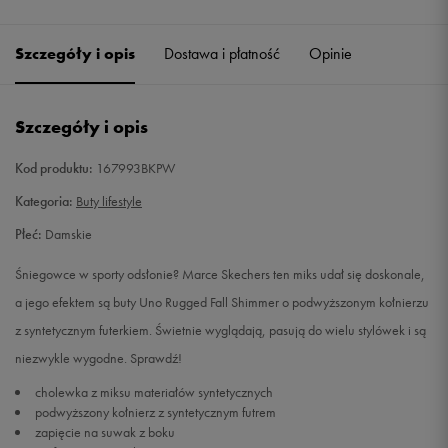
Szczegóły i opis
Dostawa i płatność
Opinie
Szczegóły i opis
Kod produktu:
167993BKPW
Kategoria:
Buty lifestyle
Płeć:
Damskie
Śniegowce w sporty odsłonie? Marce Skechers ten miks udał się doskonale,
a jego efektem są buty Uno Rugged Fall Shimmer o podwyższonym kołnierzu
z syntetycznym futerkiem. Świetnie wyglądają, pasują do wielu stylówek i są
niezwykle wygodne. Sprawdź!
cholewka z miksu materiałów syntetycznych
podwyższony kołnierz z syntetycznym futrem
zapięcie na suwak z boku