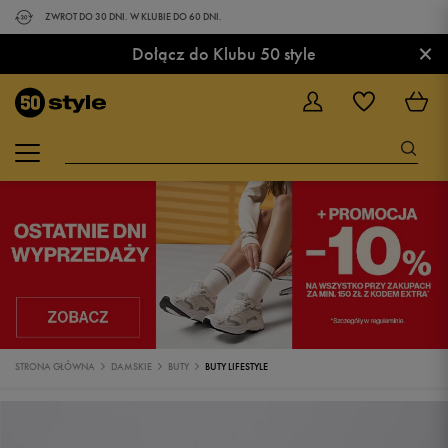
ZWROT DO 30 DNI. W KLUBIE DO 60 DNI.
×
Dołącz do Klubu 50 style
STRONA GŁÓWNA
DAMSKIE
BUTY
BUTY LIFESTYLE