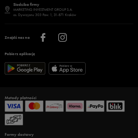
Siedziba firmy
Jak wybrać buty na zimę?
Stylizacje damskie
Sklepy stacjonarne
MARKETING INVESTMENT GROUP S.A.
os. Dywizjonu 303 Paw. 1, 31-871 Kraków
Więcej >
Klub 50 style
Regulamin sklepu 50 style
Praca
Regulamin aplikacji 50 style
Informacje o firmie
Więcej regulaminów >
Znajdź nas na
Pobierz aplikację
Metody płatności
Formy dostawy