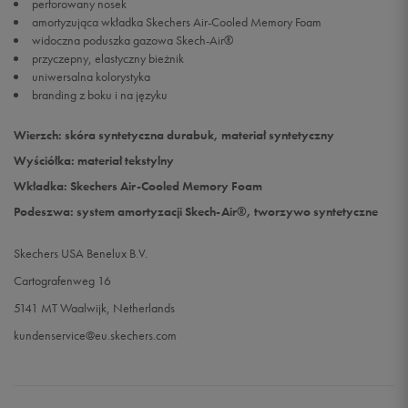
perforowany nosek
amortyzująca wkładka Skechers Air-Cooled Memory Foam
widoczna poduszka gazowa Skech-Air®
przyczepny, elastyczny bieżnik
uniwersalna kolorystyka
branding z boku i na języku
Wierzch: skóra syntetyczna durabuk, materiał syntetyczny
Wyściółka: materiał tekstylny
Wkładka: Skechers Air-Cooled Memory Foam
Podeszwa: system amortyzacji Skech-Air®, tworzywo syntetyczne
Skechers USA Benelux B.V.
Cartografenweg 16
5141 MT Waalwijk, Netherlands
kundenservice@eu.skechers.com