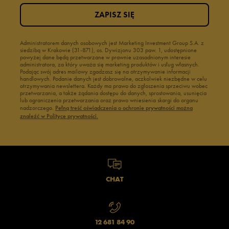
ZAPISZ SIĘ
Administratorem danych osobowych jest Marketing Investment Group S.A. z
siedzibą w Krakowie (31-871), os. Dywizjonu 303 paw. 1, udostępnione
powyżej dane będą przetwarzane w prawnie uzasadnionym interesie
administratora, za który uważa się marketing produktów i usług własnych.
Podając swój adres mailowy zgadzasz się na otrzymywanie informacji
handlowych. Podanie danych jest dobrowolne, aczkolwiek niezbędne w celu
otrzymywania newslettera. Każdy ma prawo do zgłoszenia sprzeciwu wobec
przetwarzania, a także żądania dostępu do danych, sprostowania, usunięcia
lub ograniczenia przetwarzania oraz prawo wniesienia skargi do organu
nadzorczego.
Pełną treść oświadczenia o ochronie prywatności można
znaleźć w Polityce prywatności.
CHAT
12 681 84 90