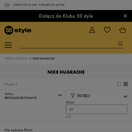
ZWROT DO 30 DNI. W KLUBIE DO 60 DNI.
×
Dołącz do Klubu 50 style
STRONA GŁÓWNA
NIKE HUARACHE
NIKE HUARACHE
Wyniki
2
Sortuj:
FILTRUJ
REKOMENDOWANE
Pokaż
60
z 2
Nie wybrano filtrów