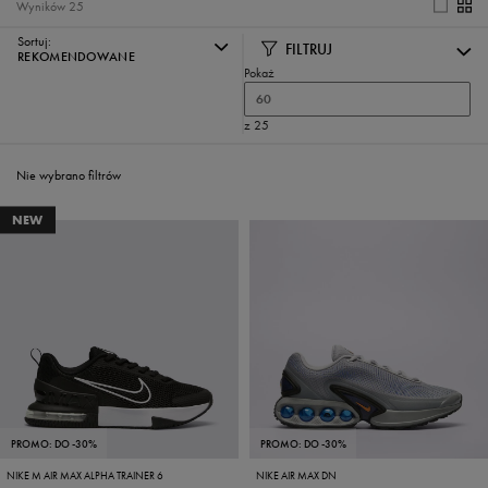
Wyników
25
Sortuj:
FILTRUJ
REKOMENDOWANE
Pokaż
60
z 25
Nie wybrano filtrów
NEW
PROMO: DO -30%
PROMO: DO -30%
NIKE M AIR MAX ALPHA TRAINER 6
NIKE AIR MAX DN