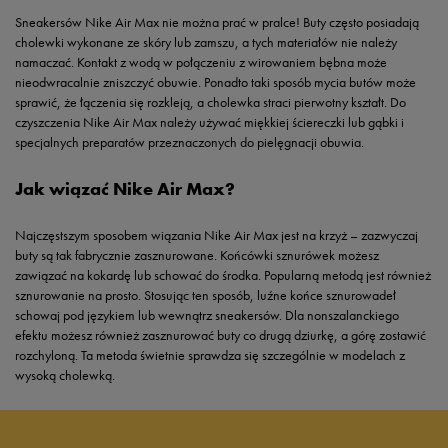
Sneakersów Nike Air Max nie można prać w pralce! Buty często posiadają
cholewki wykonane ze skóry lub zamszu, a tych materiałów nie należy
namaczać. Kontakt z wodą w połączeniu z wirowaniem bębna może
nieodwracalnie zniszczyć obuwie. Ponadto taki sposób mycia butów może
sprawić, że łączenia się rozkleją, a cholewka straci pierwotny kształt. Do
czyszczenia Nike Air Max należy używać miękkiej ściereczki lub gąbki i
specjalnych preparatów przeznaczonych do pielęgnacji obuwia.
Jak wiązać Nike Air Max?
Najczęstszym sposobem wiązania Nike Air Max jest na krzyż – zazwyczaj
buty są tak fabrycznie zasznurowane. Końcówki sznurówek możesz
zawiązać na kokardę lub schować do środka. Popularną metodą jest również
sznurowanie na prosto. Stosując ten sposób, luźne końce sznurowadeł
schowaj pod językiem lub wewnątrz sneakersów. Dla nonszalanckiego
efektu możesz również zasznurować buty co drugą dziurkę, a górę zostawić
rozchyloną. Ta metoda świetnie sprawdza się szczególnie w modelach z
wysoką cholewką.