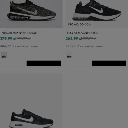
PROMO: DO -30%
NIKE AIR MAX FLYKNIT RACER
NIKE AIR MAX ALPHA TR 4
379,99 zł
263,99 zł
799,99 zł
329,99 zł
404,99 zł
- najniższa cena
297,49 zł
- najniższa cena