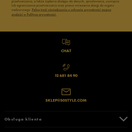
przetwarzania, a także żądania dostępu do danych, sprostowania, usunięcia
lub ograniczenia przetwarzania oraz prawo wniesienia skargi do organu
nadzorczego.
Pełną treść oświadczenia o ochronie prywatności można
znaleźć w Polityce prywatności.
CHAT
12 681 84 90
SKLEP@50STYLE.COM
Obsługa klienta
Centrum Pomocy