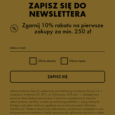
ZAPISZ SIĘ DO
NEWSLETTERA
Zgarnij 10% rabatu na pierwsze
zakupy za min. 250 zł
Adres e-mail
Oferta damska
Oferta męska
ZAPISZ SIĘ
Administratorem danych osobowych jest Marketing Investment Group S.A. z
siedzibą w Krakowie (31-871), os. Dywizjonu 303 paw. 1, udostępnione
powyżej dane będą przetwarzane w prawnie uzasadnionym interesie
administratora, za który uważa się marketing produktów i usług własnych.
Podając swój adres mailowy zgadzasz się na otrzymywanie informacji
handlowych. Podanie danych jest dobrowolne, aczkolwiek niezbędne w celu
otrzymywania newslettera. Każdy ma prawo do zgłoszenia sprzeciwu wobec