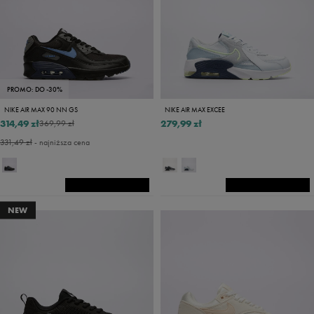
PROMO: DO -30%
NIKE AIR MAX 90 NN GS
NIKE AIR MAX EXCEE
314,49 zł
279,99 zł
369,99 zł
331,49 zł
- najniższa cena
NEW