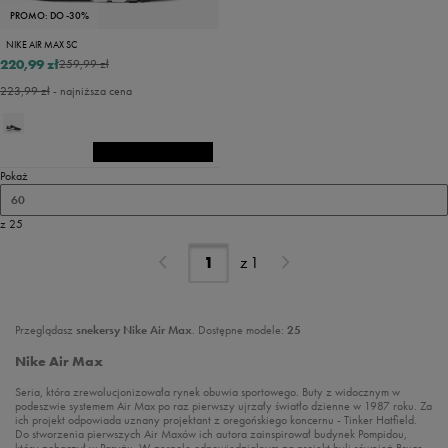
PROMO: DO -30%
NIKE AIR MAX SC
220,99 zł
259,99 zł
223,99 zł
- najniższa cena
Pokaż
60
z 25
z
1
Przeglądasz
snekersy Nike Air Max
. Dostępne modele:
25
Nike Air Max
Seria, która zrewolucjonizowała rynek obuwia sportowego. Buty z widocznym w
podeszwie systemem Air Max po raz pierwszy ujrzały światło dzienne w 1987 roku. Za
ich projekt odpowiada uznany projektant z oregońskiego koncernu - Tinker Hatfield.
Do stworzenia pierwszych Air Maxów ich autora zainspirował budynek Pompidou,