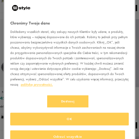
Chronimy Twoje dane
Dokładamy wszelkich starań, aby zakupy naszych Klientów były udane, a produkty,
które wybierają – najlepiej dopasowane do ich potrzeb. Robimy to jednak przy pełnym
poszanowaniu bezpieczeństwa wszystkich danych osobowych. Kliknij „OK”, jeśli
chcesz, abyśmy wykorzystywali informacje o Twoich zachowaniach na naszej stronie
do przygotowania personalizowanych specjalnie dla Ciebie treści, w tym rekomendacji
produktów dopasowanych do Twoich potrzeb i zainteresowań, spersonalizowanych
reklam czy zapamiętywanie wybranych preferencji. W każdej chwili możesz zmienić
swoją decyzję i ustawienia dotyczące plików cookie wybierając „Dostosuj”. Jeśli nie
chcesz otrzymywać spersonalizowanej oferty produktów, dopasowanych do Twoich
preferencji, wybierz „Odrzuć wszystkie”. W celu uzyskania więcej informacji, przeczytaj
PROMO: DO -30%
naszą
politykę prywatności.
NIKE AIR MAX 270 BLACK
NIKE AIR MAX DN8
429,99 zł
539,99 zł
689,99 zł
599,99 zł
Dostosuj
469,99 zł
- najniższa cena
599,99 zł
- najniższa cena
OK
Odrzuć wszystkie