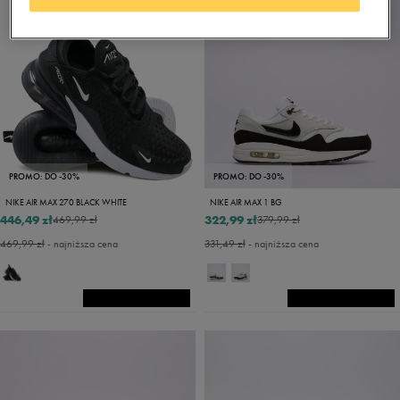
PROMO: DO -30%
PROMO: DO -30%
NIKE AIR MAX 270 BLACK WHITE
NIKE AIR MAX 1 BG
446,49 zł
322,99 zł
469,99 zł
379,99 zł
469,99 zł
- najniższa cena
331,49 zł
- najniższa cena