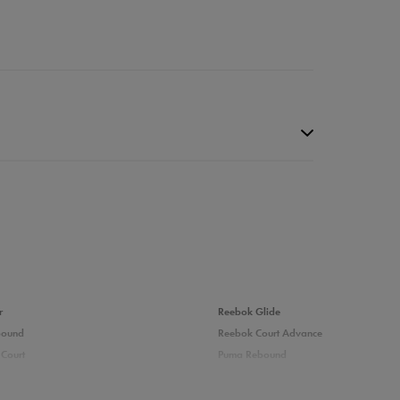
r
Reebok Glide
bound
Reebok Court Advance
Court
Puma Rebound
0%
adidas Ozelle
Puma Courtflex