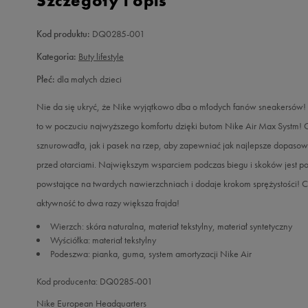
Szczegóły i opis
Kod produktu:
DQ0285-001
Kategoria:
Buty lifestyle
Płeć:
dla małych dzieci
Nie da się ukryć, że Nike wyjątkowo dba o młodych fanów sneakersów! T
to w poczuciu najwyższego komfortu dzięki butom Nike Air Max Systm! C
sznurowadła, jak i pasek na rzep, aby zapewniać jak najlepsze dopasow
przed otarciami. Największym wsparciem podczas biegu i skoków jest p
powstające na twardych nawierzchniach i dodaje krokom sprężystości! C
aktywność to dwa razy większa frajda!
Wierzch: skóra naturalna, materiał tekstylny, materiał syntetyczny
Wyściółka: materiał tekstylny
Podeszwa: pianka, guma, system amortyzacji Nike Air
Kod producenta: DQ0285-001
Nike European Headquarters