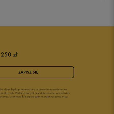
Buty Nike dziecięce
Buty dla niemowląt
Buty na rzepy
Świecące buty
 250 zł
ZAPISZ SIĘ
wyżej dane będą przetwarzane w prawnie uzasadnionym
i handlowych. Podanie danych jest dobrowolne, aczkolwiek
owania, usunięcia lub ograniczenia przetwarzania oraz