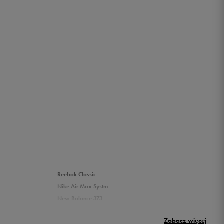
Reebok Classic
Nike Air Max Systm
New Balance 373
Puma Rickie
Zobacz więcej
New Balance 500