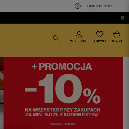
CENTRUM POMOCY
×
MOJE KONTO
SCHOWEK
KOSZYK
BUTY DLA CHŁOPCA
BUTY DLA DZIEWCZYNKI
0-4 lat
0-4 lat
4-8 lat
4-8 lat
9-16 lat
9-16 lat