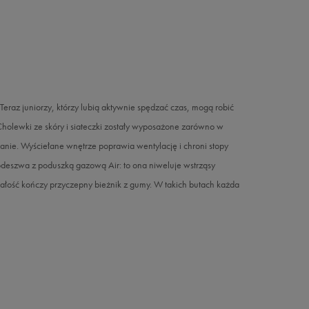
eraz juniorzy, którzy lubią aktywnie spędzać czas, mogą robić
holewki ze skóry i siateczki zostały wyposażone zarówno w
anie. Wyściełane wnętrze poprawia wentylację i chroni stopy
odeszwa z poduszką gazową Air: to ona niweluje wstrząsy
ałość kończy przyczepny bieżnik z gumy. W takich butach każda