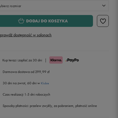
bierz rozmiar
Rozmiary EU
Rozmiary US
DODAJ DO KOSZYKA
27,5
16,5 cm
prawdź dostępność w salonach
28
17 cm
28,5
17,5 cm
Kup teraz i zapłać za 30 dni
|
29,5
18 cm
Darmowa dostawa od 299,99 zł
30 dni na zwrot, 60 dni w
30
18,5 cm
Powiadom o dostępności
Klubie
Czas realizacji 1-5 dni roboczych
31
19 cm
Powiadom o dostępności
Sposoby płatności:
przelew zwykły, za pobraniem, płatność online
31,5
19,5 cm
Powiadom o dostępności