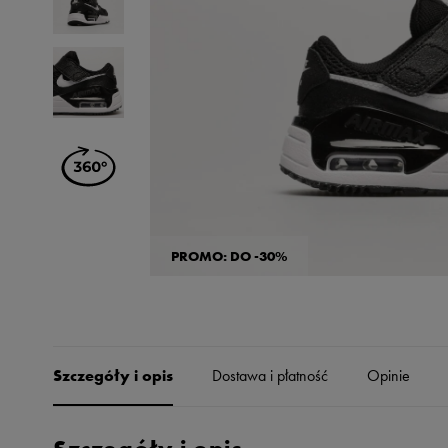
Skechers
Timberland
Umbro
Under Armour
Up8
U.S. Polo ASSN.
Vans
PROMO: DO -30%
Szczegóły i opis
Dostawa i płatność
Opinie