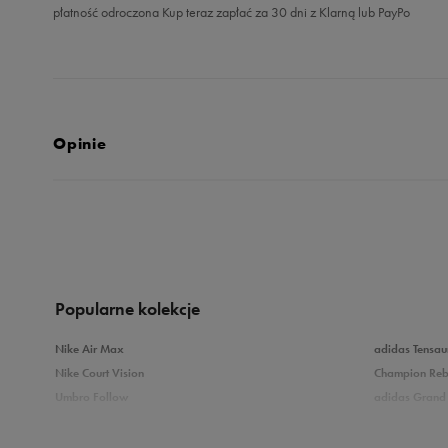
płatność odroczona Kup teraz zapłać za 30 dni z Klarną lub PayPo
Opinie
5.0
opinii klientów
12
z całego okresu
zebranych i zweryfikowanych przez
Popularne kolekcje
Nike Air Max
adidas Tensau
Nike Court Vision
Champion Re
Umbro Follow
adidas Grand 
5
10
Nike Star Runner
Vans Filmore
adidas Breaknet
Vans Seldan