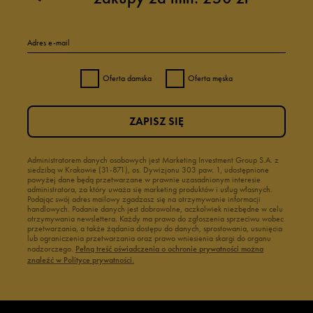
Adres e-mail
Oferta damska
Oferta męska
ZAPISZ SIĘ
Administratorem danych osobowych jest Marketing Investment Group S.A. z
siedzibą w Krakowie (31-871), os. Dywizjonu 303 paw. 1, udostępnione
powyżej dane będą przetwarzane w prawnie uzasadnionym interesie
administratora, za który uważa się marketing produktów i usług własnych.
Podając swój adres mailowy zgadzasz się na otrzymywanie informacji
handlowych. Podanie danych jest dobrowolne, aczkolwiek niezbędne w celu
otrzymywania newslettera. Każdy ma prawo do zgłoszenia sprzeciwu wobec
przetwarzania, a także żądania dostępu do danych, sprostowania, usunięcia
lub ograniczenia przetwarzania oraz prawo wniesienia skargi do organu
nadzorczego.
Pełną treść oświadczenia o ochronie prywatności można
znaleźć w Polityce prywatności.