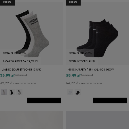
NEW
NEW
PROMO: DO -30%
PROMO: DO -30%
2-PAK SKARPET ZA 39,99 ZŁ
PRODUKT SPECJALNY
UMBRO SKARPETY LONG I 3 PAK
NIKE SKARPETY *3PK VAL.NOS SHOW
35,99 zł
58,49 zł
39,99 zł
64,99 zł
39,99 zł
- najniższa cena
64,99 zł
- najniższa cena