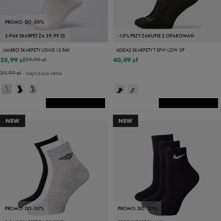
PROMO: DO -30%
2-PAK SKARPET ZA 39,99 ZŁ
-10% PRZY ZAKUPIE 2 OPAKOWAŃ
UMBRO SKARPETY LONG I 3 PAK
ADIDAS SKARPETY T SPW LOW 3P
35,99 zł
40,49 zł
39,99 zł
39,99 zł
- najniższa cena
NEW
NEW
PROMO: DO -30%
PROMO: DO -30%