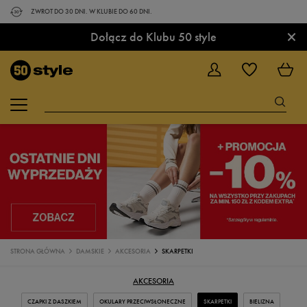
ZWROT DO 30 DNI. W KLUBIE DO 60 DNI.
×
Dołącz do Klubu 50 style
STRONA GŁÓWNA
DAMSKIE
AKCESORIA
SKARPETKI
AKCESORIA
CZAPKI Z DASZKIEM
OKULARY PRZECIWSŁONECZNE
SKARPETKI
BIELIZNA