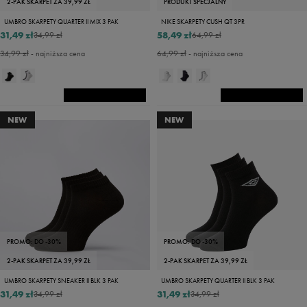
2-PAK SKARPET ZA 39,99 ZŁ
PRODUKT SPECJALNY
UMBRO SKARPETY QUARTER II MIX 3 PAK
NIKE SKARPETY CUSH QT 3PR
31,49 zł
58,49 zł
34,99 zł
64,99 zł
34,99 zł
- najniższa cena
64,99 zł
- najniższa cena
NEW
NEW
PROMO: DO -30%
PROMO: DO -30%
2-PAK SKARPET ZA 39,99 ZŁ
2-PAK SKARPET ZA 39,99 ZŁ
UMBRO SKARPETY SNEAKER II BLK 3 PAK
UMBRO SKARPETY QUARTER II BLK 3 PAK
31,49 zł
31,49 zł
34,99 zł
34,99 zł