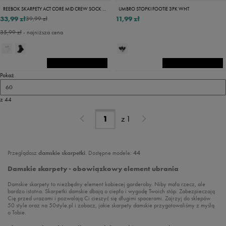
REEBOK SKARPETY ACT CORE MID CREW SOCK 3P
UMBRO STOPKI FOOTIE 3PK WHT
33,99 zł
11,99 zł
39,99 zł
35,99 zł
- najniższa cena
Pokaż
60
z 44
z
1
Przeglądasz
damskie skarpetki
. Dostępne modele:
44
Damskie skarpety - obowiązkowy element ubrania
Damskie skarpety to niezbędny element kobiecej garderoby. Niby mała rzecz, ale
bardzo istotna. Skarpetki damskie dbają o ciepło i wygodę Twoich stóp. Zabezpieczają
Cię przed urazami i pozwalają Ci cieszyć się długimi spacerami. Zajrzyj do sklepów
50 style oraz na 50style.pl i zobacz, jakie skarpety damskie przygotowaliśmy z myślą
o Tobie.