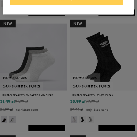
NEW
NEW
PROMO: DO -30%
PROMO: DO -30%
2-PAK SKARPET ZA 39,99 ZŁ
2-PAK SKARPET ZA 39,99 ZŁ
UMBRO SKARPETY SNEAKER II MIX 3 PAK
UMBRO SKARPETY LONG I 3 PAK
31,49 zł
35,99 zł
34,99 zł
39,99 zł
34,99 zł
- najniższa cena
39,99 zł
- najniższa cena