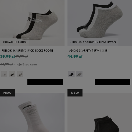
PROMO: DO -30%
-10% PRZY ZAKUPIE 2 OPAKOWAŃ
REEBOK SKARPETY 3 PACK SOCKS FOOTIE
ADIDAS SKARPETY T SPW NS 3P
39,99 zł
44,99 zł
49,99 zł
44,99 zł
- najniższa cena
NEW
NEW