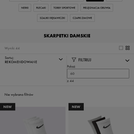
NERKI
PLECAKI
TORBY SPORTOWE
PIELĘGNACJA OBUWIA
SZALIKI I RĘKAWICZKI
CZAPKI ZIMOWE
SKARPETKI DAMSKIE
Wyniki
44
Sortuj:
FILTRUJ
REKOMENDOWANE
Pokaż
60
z 44
Nie wybrano filtrów
NEW
NEW