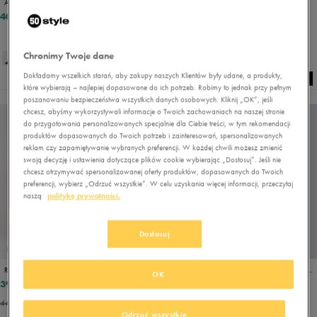
ADIDAS SKARPETY T SPW LOW 3P
REEBOK SKARPETY 3 PACK SOCKS FOOTIE
40,49 zł
39,99 zł
49,99 zł
44,99 zł
- najniższa cena
Chronimy Twoje dane
Dokładamy wszelkich starań, aby zakupy naszych Klientów były udane, a produkty,
które wybierają – najlepiej dopasowane do ich potrzeb. Robimy to jednak przy pełnym
poszanowaniu bezpieczeństwa wszystkich danych osobowych. Kliknij „OK”, jeśli
NEW
chcesz, abyśmy wykorzystywali informacje o Twoich zachowaniach na naszej stronie
do przygotowania personalizowanych specjalnie dla Ciebie treści, w tym rekomendacji
produktów dopasowanych do Twoich potrzeb i zainteresowań, spersonalizowanych
reklam czy zapamiętywanie wybranych preferencji. W każdej chwili możesz zmienić
swoją decyzję i ustawienia dotyczące plików cookie wybierając „Dostosuj”. Jeśli nie
chcesz otrzymywać spersonalizowanej oferty produktów, dopasowanych do Twoich
preferencji, wybierz „Odrzuć wszystkie”. W celu uzyskania więcej informacji, przeczytaj
naszą
politykę prywatności.
Dostosuj
PROMO: DO -30%
PROMO: DO -30%
REEBOK SKARPETY 3 PACK SOCKS FOOTIE
JORDAN SKARPETY U J EVERYDAY CUSH POLY CREW 3PR
OK
39,99 zł
76,49 zł
49,99 zł
84,99 zł
44,99 zł
- najniższa cena
84,99 zł
- najniższa cena
Odrzuć wszystkie