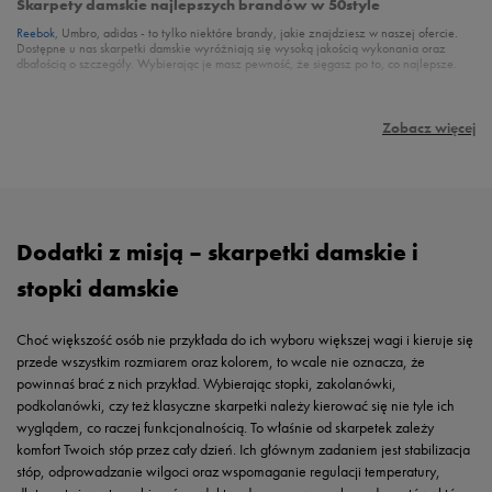
Skarpety damskie najlepszych brandów w 50style
Reebok
, Umbro, adidas - to tylko niektóre brandy, jakie znajdziesz w naszej ofercie.
Dostępne u nas skarpetki damskie wyróżniają się wysoką jakością wykonania oraz
dbałością o szczegóły. Wybierając je masz pewność, że sięgasz po to, co najlepsze.
Zobacz więcej
Wróć do kategorii:
Damskie Akcesoria
Dodatki z misją – skarpetki damskie i
stopki damskie
Choć większość osób nie przykłada do ich wyboru większej wagi i kieruje się
przede wszystkim rozmiarem oraz kolorem, to wcale nie oznacza, że
powinnaś brać z nich przykład. Wybierając stopki, zakolanówki,
podkolanówki, czy też klasyczne skarpetki należy kierować się nie tyle ich
wyglądem, co raczej funkcjonalnością. To właśnie od skarpetek zależy
komfort Twoich stóp przez cały dzień. Ich głównym zadaniem jest stabilizacja
stóp, odprowadzanie wilgoci oraz wspomaganie regulacji temperatury,