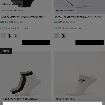
PROMO: DO -30%
PRODUKT SPECJALNY
PROMO: DO -30%
NIKE SKARPETY 3PPK VALUE COTTON CREW
JORDAN SKARPETY U J EVERYDAY CUSH POLY CREW 3PR
58,49 zł
76,49 zł
64,99 zł
84,99 zł
64,99 zł
- najniższa cena
84,99 zł
- najniższa cena
NEW
-10% PRZY ZAKUPIE 2 OPAKOWAŃ
PROMO: DO -30%