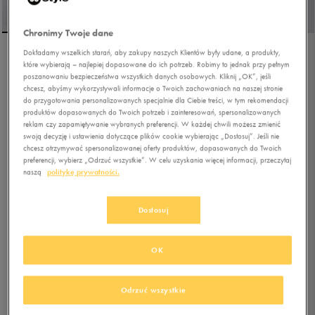
Chronimy Twoje dane
Dokładamy wszelkich starań, aby zakupy naszych Klientów były udane, a produkty,
CHAMPION SKARPETY 3PK
które wybierają – najlepiej dopasowane do ich potrzeb. Robimy to jednak przy pełnym
poszanowaniu bezpieczeństwa wszystkich danych osobowych. Kliknij „OK”, jeśli
SNEAKER SOCKS
chcesz, abyśmy wykorzystywali informacje o Twoich zachowaniach na naszej stronie
do przygotowania personalizowanych specjalnie dla Ciebie treści, w tym rekomendacji
5.0
produktów dopasowanych do Twoich potrzeb i zainteresowań, spersonalizowanych
(
1
)
reklam czy zapamiętywanie wybranych preferencji. W każdej chwili możesz zmienić
34,99
zł
z Vat
swoją decyzję i ustawienia dotyczące plików cookie wybierając „Dostosuj”. Jeśli nie
chcesz otrzymywać spersonalizowanej oferty produktów, dopasowanych do Twoich
39,99
zł
-13%
(najniższa cena z 30 dni przed obniżką)
preferencji, wybierz „Odrzuć wszystkie”. W celu uzyskania więcej informacji, przeczytaj
49,99
zł
-30%
(cena początkowa)
naszą
politykę prywatności.
+ 250 PKT W
KLUBIE 50 STYLE
Dostosuj
Kolor:
multicolor
OK
Odrzuć wszystkie