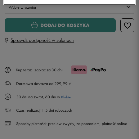
Wybierz rozmiar
Rozmiary EU
Rozmiary US
DODAJ DO KOSZYKA
35-38
Sprawdź dostępność w salonach
39-42
Powiadom o dostępności
43-46
Powiadom o dostępności
Kup teraz i zapłać za 30 dni
|
Darmowa dostawa od 299,99 zł
30 dni na zwrot, 60 dni w
Klubie
Czas realizacji 1-5 dni roboczych
Sposoby płatności:
przelew zwykły, za pobraniem, płatność online