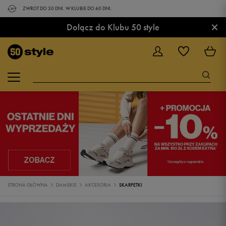
ZWROT DO 30 DNI. W KLUBIE DO 60 DNI.
×
Dołącz do Klubu 50 style
STRONA GŁÓWNA
DAMSKIE
AKCESORIA
SKARPETKI