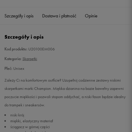
Szczegóły i opis
Dostawa i płatność
Opinie
Szczegóły i opis
Kod produktu:
U20100EM006
Kategoria:
Skarpetki
Płeć:
Unisex
Zależy Ci na komfortowym outficie? Uzupełnij codzienne zestawy niskimi
skarpetkami marki Champion. Miękka dzianina na bazie bawełny zapewni
poczucie miękkości i pozwoli stopom oddychać, a niski fason będzie idealny
do trampek i sneakersów.
niski krój
miękki, elastyczny materiał
ściągacz w górnej części