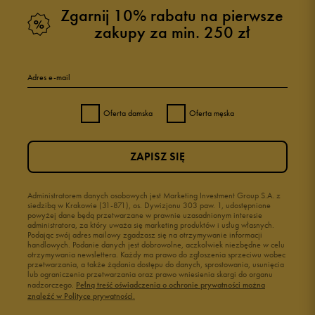
Zgarnij 10% rabatu na pierwsze
zakupy za min. 250 zł
5
100%
Adres e-mail
4
0%
Oferta damska
Oferta męska
3
0%
ZAPISZ SIĘ
2
0%
1
Administratorem danych osobowych jest Marketing Investment Group S.A. z
0%
siedzibą w Krakowie (31-871), os. Dywizjonu 303 paw. 1, udostępnione
powyżej dane będą przetwarzane w prawnie uzasadnionym interesie
administratora, za który uważa się marketing produktów i usług własnych.
Podając swój adres mailowy zgadzasz się na otrzymywanie informacji
handlowych. Podanie danych jest dobrowolne, aczkolwiek niezbędne w celu
otrzymywania newslettera. Każdy ma prawo do zgłoszenia sprzeciwu wobec
przetwarzania, a także żądania dostępu do danych, sprostowania, usunięcia
lub ograniczenia przetwarzania oraz prawo wniesienia skargi do organu
Jak zbieramy opinie?
nadzorczego.
Pełną treść oświadczenia o ochronie prywatności można
znaleźć w Polityce prywatności.