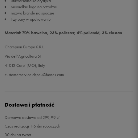
uniwersalna kolorystyka
niewielkie logo na przodzie
nazwa brandu na spodzie
trzy pary w opakowaniu
Materiał: 70% bawełna, 23% poliester, 4% poliamid, 3% elastan
Champion Europe S.R.L.
Via dell'Agricoltura 51
41012 Carpi (MO), Italy
customerservice.chpeu@hanes.com
Dostawa i płatność
Darmowa dostawa od 299,99 zł
Czas realizacji 1-5 dni roboczych
30 dni na zwrot