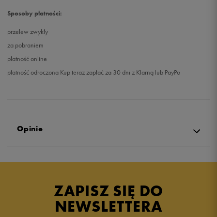
Sposoby płatności:
przelew zwykły
za pobraniem
płatność online
płatność odroczona Kup teraz zapłać za 30 dni z Klarną lub PayPo
Opinie
5.0
opinii klientów
1
z całego okresu
ZAPISZ SIĘ DO
zebranych i zweryfikowanych przez
NEWSLETTERA