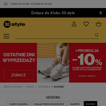
ZWROT DO 30 DNI. W KLUBIE DO 60 DNI.
×
Dołącz do Klubu 50 style
STRONA GŁÓWNA
MĘSKIE
AKCESORIA
BOKSERKI
AKCESORIA
CZAPKI Z DASZKIEM
OKULARY PRZECIWSŁONECZNE
SKARPETKI
BOKSERKI