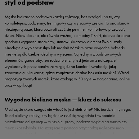
styl od podstaw
Męska bielizna to podstawa każdej stylizacji, bez względu na to, czy
kompletujesz codzienny, treningowy czy wyjściowy zestaw. To ona stanowi
niezbędną bazę, która pozwoli czuć się pewnie i komfortowo przez cały
dzień. Niewidoczna, ale równie ważna, co modny T-shirt, dobrze skrojone
spodnie i wygodne sneakersy, stanowi kluczowy element Twojej szafy.
Niechętnie wybierasz slipy lub majtki? W takim razie wygodne bokserki
męskie są dla Ciebie idealnym wyjściem. Są jednym z podstawowych
elementów garderoby: ten rodzaj bielizny jest jednym z najczęściej
wybieranych przez panów ze względu na komfort i swobodę, jaką
zapewniają. Nie wiesz, gdzie znajdziesz idealne bokserki męskie? Wśród
propozycji znanych marek, które czekają w 50 style — stacjonarnie, online
oraz w aplikacji!
Wygodna bielizna męska — klucz do sukcesu
Myślisz, że skoro czegoś nie widać to jest nieistotne? Nic bardziej mylnego.
To od bielizny zależy, czy będziesz czuł się wygodnie i swobodnie
niezależnie od sytuacji — w szkole, pracy, podczas wyjścia na miasto czy
meczu koszykówki. Na szczęście z pomocą przychodzą najlepsze marki,
takie jak Up8, Umbro czy Lotto. Biorąc pod uwagę wszystkie męskie