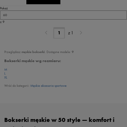
Pokaż
60
z 9
z
1
Przeglądasz
męskie bokserki
. Dostępne modele:
9
Bokserki męskie wg rozmiaru:
M
L
XL
Wróć do kategorii:
Męskie akcesoria sportowe
Bokserki męskie w 50 style — komfort i