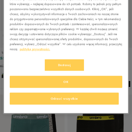
które wybierają – najlepiej dopasowane do ich potrzeb. Robimy to jednak przy pełnym
poszanowaniu bezpieczeństwa wszystkich danych osobowych. Kliknij „OK”, jeśli
chcesz, abyśmy wykorzystywali informacje o Twoich zachowaniach na naszej stronie
do przygotowania personalizowanych specjalnie dla Ciebie treści, w tym rekomendacji
produktów dopasowanych do Twoich potrzeb i zainteresowań, spersonalizowanych
reklam czy zapamiętywanie wybranych preferencji. W każdej chwili możesz zmienić
swoją decyzję i ustawienia dotyczące plików cookie wybierając „Dostosuj”. Jeśli nie
PROMO: DO -30%
PROMO: DO -30%
chcesz otrzymywać spersonalizowanej oferty produktów, dopasowanych do Twoich
-25% PRZY ZAKUPIE 2 SZTUK
-25% PRZY ZAKUPIE 2 SZTUK
preferencji, wybierz „Odrzuć wszystkie”. W celu uzyskania więcej informacji, przeczytaj
naszą
politykę prywatności.
UMBRO BOKSERKI BLACKFORD
UMBRO BOKSERKI BOKSERKI LUKSA
55,99 zł
63,99 zł
69,99 zł
79,99 zł
Dostosuj
62,99 zł
- najniższa cena
66,39 zł
- najniższa cena
OK
Odrzuć wszystkie