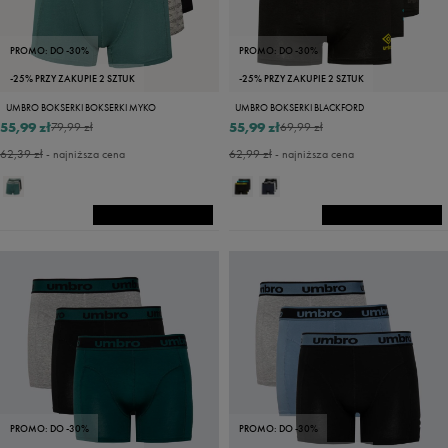
PROMO: DO -30%
PROMO: DO -30%
-25% PRZY ZAKUPIE 2 SZTUK
-25% PRZY ZAKUPIE 2 SZTUK
UMBRO BOKSERKI BOKSERKI MYKO
UMBRO BOKSERKI BLACKFORD
55,99 zł
55,99 zł
79,99 zł
69,99 zł
62,39 zł
- najniższa cena
62,99 zł
- najniższa cena
PROMO: DO -30%
PROMO: DO -30%