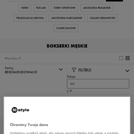
NERKI
PLECAKI
TORBY SPORTOWE
AKCESORIA PIŁKARSKIE
PIELĘGNACJA OBUWIA
AKCESORIA NARCIARSKIE
SZALIKI I RĘKAWICZKI
CZAPKI ZIMOWE
BOKSERKI MĘSKIE
Wyników
9
Sortuj:
FILTRUJ
REKOMENDOWANE
Pokaż
60
z 9
Nie wybrano filtrów
Chronimy Twoje dane
Dokładamy wszelkich starań, aby zakupy naszych Klientów były udane, a produkty,