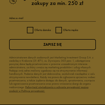
zakupy za min. 250 zł
Adres e-mail
Oferta damska
Oferta męska
ZAPISZ SIĘ
Administratorem danych osobowych jest Marketing Investment Group S.A. z
siedzibą w Krakowie (31-871), os. Dywizjonu 303 paw. 1, udostępnione
powyżej dane będą przetwarzane w prawnie uzasadnionym interesie
administratora, za który uważa się marketing produktów i usług własnych.
Podając swój adres mailowy zgadzasz się na otrzymywanie informacji
handlowych. Podanie danych jest dobrowolne, aczkolwiek niezbędne w celu
otrzymywania newslettera. Każdy ma prawo do zgłoszenia sprzeciwu wobec
przetwarzania, a także żądania dostępu do danych, sprostowania, usunięcia
lub ograniczenia przetwarzania oraz prawo wniesienia skargi do organu
nadzorczego.
Pełną treść oświadczenia o ochronie prywatności można
znaleźć w Polityce prywatności.