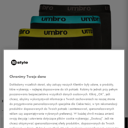
Chronimy Twoje dane
Dokładamy wszelkich starań, aby zakupy naszych Klientów były udane, a produkty,
które wybierają – najlepiej dopasowane do ich potrzeb. Robimy to jednak przy pełnym
poszanowaniu bezpieczeństwa wszystkich danych osobowych. Kliknij „OK”, jeśli
chcesz, abyśmy wykorzystywali informacje o Twoich zachowaniach na naszej stronie
PROMO: DO -30%
do przygotowania personalizowanych specjalnie dla Ciebie treści, w tym rekomendacji
1/7
produktów dopasowanych do Twoich potrzeb i zainteresowań, spersonalizowanych
-25% PRZY ZAKUPIE 2 SZTUK
reklam czy zapamiętywanie wybranych preferencji. W każdej chwili możesz zmienić
swoją decyzję i ustawienia dotyczące plików cookie wybierając „Dostosuj”. Jeśli nie
chcesz otrzymywać spersonalizowanej oferty produktów, dopasowanych do Twoich