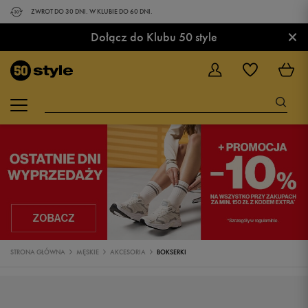
ZWROT DO 30 DNI. W KLUBIE DO 60 DNI.
×
Dołącz do Klubu 50 style
STRONA GŁÓWNA
MĘSKIE
AKCESORIA
BOKSERKI