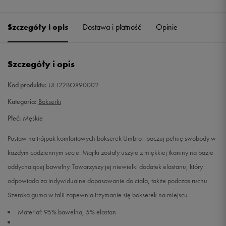
Szczegóły i opis
Dostawa i płatność
Opinie
Szczegóły i opis
Kod produktu:
UL122BOX90002
Kategoria:
Bokserki
Płeć:
Męskie
Postaw na trójpak komfortowych bokserek Umbro i poczuj pełnię swobody w
każdym codziennym secie. Majtki zostały uszyte z miękkiej tkaniny na bazie
oddychającej bawełny. Towarzyszy jej niewielki dodatek elastanu, który
odpowiada za indywidualne dopasowanie do ciała, także podczas ruchu.
Szeroka guma w talii zapewnia trzymanie się bokserek na miejscu.
Materiał: 95% bawełna, 5% elastan