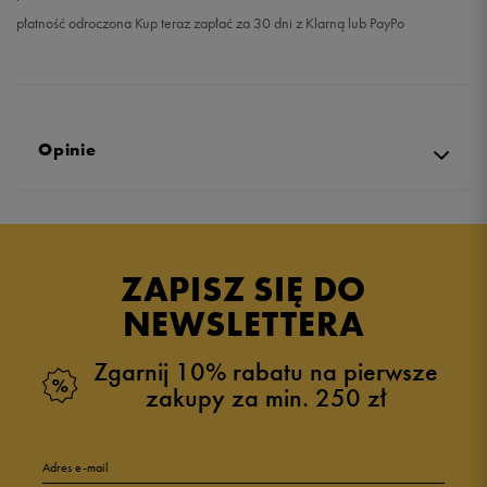
płatność odroczona Kup teraz zapłać za 30 dni z Klarną lub PayPo
Opinie
5.0
opinii klientów
152
z całego okresu
ZAPISZ SIĘ DO
zebranych i zweryfikowanych przez
NEWSLETTERA
Zgarnij 10% rabatu na pierwsze
zakupy za min. 250 zł
5
95%
Adres e-mail
4
5%