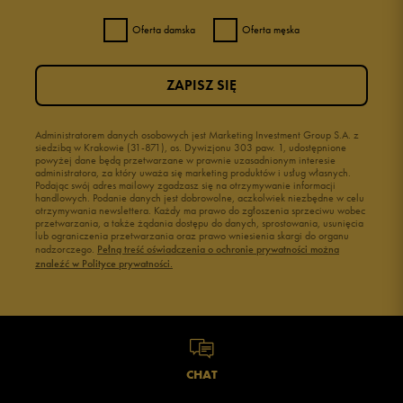
Oferta damska
Oferta męska
3
0%
ZAPISZ SIĘ
2
0%
1
Administratorem danych osobowych jest Marketing Investment Group S.A. z
0%
siedzibą w Krakowie (31-871), os. Dywizjonu 303 paw. 1, udostępnione
powyżej dane będą przetwarzane w prawnie uzasadnionym interesie
administratora, za który uważa się marketing produktów i usług własnych.
Podając swój adres mailowy zgadzasz się na otrzymywanie informacji
handlowych. Podanie danych jest dobrowolne, aczkolwiek niezbędne w celu
otrzymywania newslettera. Każdy ma prawo do zgłoszenia sprzeciwu wobec
przetwarzania, a także żądania dostępu do danych, sprostowania, usunięcia
lub ograniczenia przetwarzania oraz prawo wniesienia skargi do organu
Jak zbieramy opinie?
nadzorczego.
Pełną treść oświadczenia o ochronie prywatności można
znaleźć w Polityce prywatności.
Opinie klientów
Wyczyść
Szukaj
CHAT