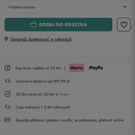
Wybierz rozmiar
M
DODAJ DO KOSZYKA
Sprawdź dostępność w salonach
L
XL
Kup teraz i zapłać za 30 dni
|
Darmowa dostawa od 299,99 zł
30 dni na zwrot, 60 dni w
Klubie
Czas realizacji 1-5 dni roboczych
Sposoby płatności:
przelew zwykły, za pobraniem, płatność online