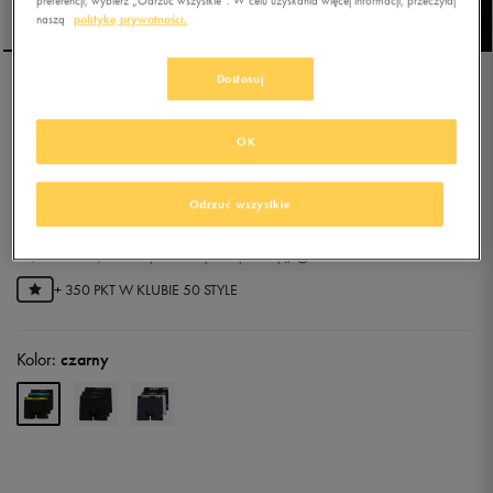
preferencji, wybierz „Odrzuć wszystkie”. W celu uzyskania więcej informacji, przeczytaj
naszą
politykę prywatności.
Dostosuj
UMBRO BOKSERKI
BLACKFORD
OK
5.0
(
152
)
55,99
zł
z Vat
Odrzuć wszystkie
62,99
zł
-11%
(najniższa cena z 30 dni przed obniżką)
69,99
zł
-20%
(cena bezpośrednio przed promocją)
+ 350 PKT W
KLUBIE 50 STYLE
Kolor:
czarny