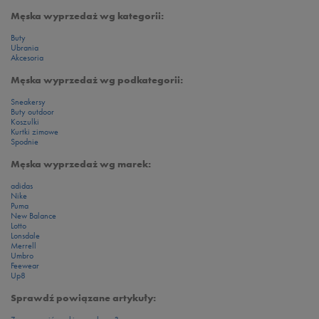
Męska wyprzedaż wg kategorii:
Buty
Ubrania
Akcesoria
Męska wyprzedaż wg podkategorii:
Sneakersy
Buty outdoor
Koszulki
Kurtki zimowe
Spodnie
Męska wyprzedaż wg marek:
adidas
Nike
Puma
New Balance
Lotto
Lonsdale
Merrell
Umbro
Feewear
Up8
Sprawdź powiązane artykuły: