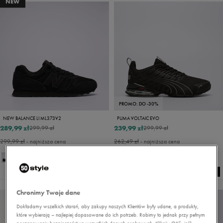
NEW
PROMO: DO -30%
NEW BALANCE LI ML373V2
PUMA VOLTAIC EVO
289,99 zł
239,99 zł
299,99 zł
299,99 zł
299,99 zł
- najniższa cena
262,49 zł
- najniższa cena
NEW
Chronimy Twoje dane
Dokładamy wszelkich starań, aby zakupy naszych Klientów były udane, a produkty,
które wybierają – najlepiej dopasowane do ich potrzeb. Robimy to jednak przy pełnym