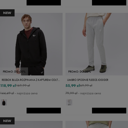
NEW
PROMO: DO -30%
PROMO: DO -30%
REEBOK BLUZA ROZPINANA Z KAPTUREM COLTON
UMBRO SPODNIE FLEECE JOGGER
118,99 zł
55,99 zł
169,99 zł
69,99 zł
144,49 zł
- najniższa cena
79,99 zł
- najniższa cena
NEW