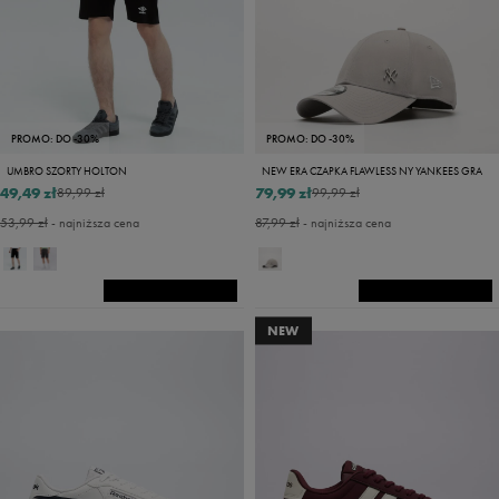
PROMO: DO -30%
PROMO: DO -30%
UMBRO SZORTY HOLTON
NEW ERA CZAPKA FLAWLESS NY YANKEES GRA
49,49 zł
79,99 zł
89,99 zł
99,99 zł
53,99 zł
- najniższa cena
87,99 zł
- najniższa cena
NEW