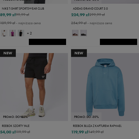
NIKE T-SHIRT SPORTSWEAR CLUB
ADIDAS GRAND COURT 3.0
89,99 zł
224,99 zł
99,99 zł
299,99 zł
109,99 zł
- najniższa cena
254,99 zł
- najniższa cena
+ 2
NEW
NEW
PROMO: DO -30%
PROMO: DO -30%
REEBOK SZORTY YALE
REEBOK BLUZA Z KAPTUREM RAPHAEL
54,00 zł
119,99 zł
119,99 zł
149,99 zł