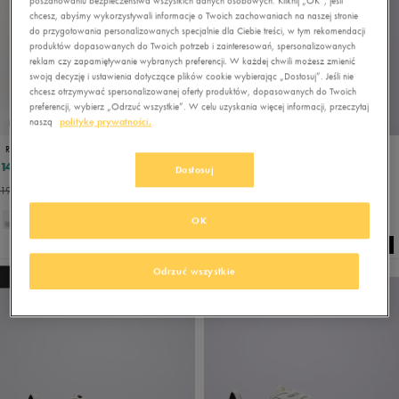
poszanowaniu bezpieczeństwa wszystkich danych osobowych. Kliknij „OK”, jeśli
chcesz, abyśmy wykorzystywali informacje o Twoich zachowaniach na naszej stronie
do przygotowania personalizowanych specjalnie dla Ciebie treści, w tym rekomendacji
produktów dopasowanych do Twoich potrzeb i zainteresowań, spersonalizowanych
reklam czy zapamiętywanie wybranych preferencji. W każdej chwili możesz zmienić
swoją decyzję i ustawienia dotyczące plików cookie wybierając „Dostosuj”. Jeśli nie
chcesz otrzymywać spersonalizowanej oferty produktów, dopasowanych do Twoich
preferencji, wybierz „Odrzuć wszystkie”. W celu uzyskania więcej informacji, przeczytaj
naszą
politykę prywatności.
PROMO: DO -30%
PROMO: DO -30%
REEBOK GLIDE
ADIDAS STREETTALK
142,99 zł
199,99 zł
259,99 zł
249,99 zł
Dostosuj
194,99 zł
- najniższa cena
207,99 zł
- najniższa cena
OK
Odrzuć wszystkie
NEW
NEW