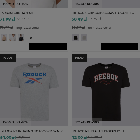
PROMO: DO -30%
PROMO: DO -30%
ADIDAS T-SHIRT M SL SJ T
REEBOK SZORTY MARCUS SMALL LOGO FLEECE SHORTS
71,99 zł
58,49 zł
89,99 zł
89,99 zł
79,99 zł
- najniższa cena
80,99 zł
- najniższa cena
+ 6
NEW
NEW
PROMO: DO -30%
PROMO: DO -30%
REEBOK T-SHIRT BRUNO BIG LOGO CREW NECK SS TEE
REEBOK T-SHIRT ATH DEPT GRAPHIC TEE
54,00 zł
42,00 zł
119,99 zł
119,99 zł