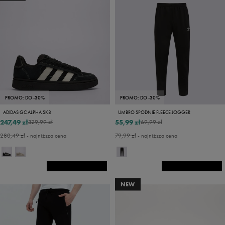
PROMO: DO -30%
PROMO: DO -30%
ADIDAS GC ALPHA SK8
UMBRO SPODNIE FLEECE JOGGER
247,49 zł
55,99 zł
329,99 zł
69,99 zł
280,49 zł
- najniższa cena
79,99 zł
- najniższa cena
NEW