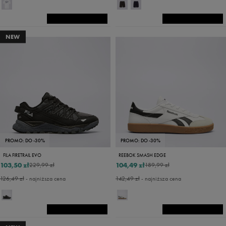
NEW
PROMO: DO -30%
PROMO: DO -30%
FILA FIRETRAIL EVO
REEBOK SMASH EDGE
103,50 zł
104,49 zł
229,99 zł
189,99 zł
126,49 zł
- najniższa cena
142,49 zł
- najniższa cena