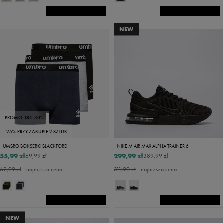
NEW
PROMO: DO -30%
-25% PRZY ZAKUPIE 2 SZTUK
UMBRO BOKSERKI BLACKFORD
NIKE M AIR MAX ALPHA TRAINER 6
55,99 zł
299,99 zł
69,99 zł
389,99 zł
62,99 zł
- najniższa cena
311,99 zł
- najniższa cena
NEW