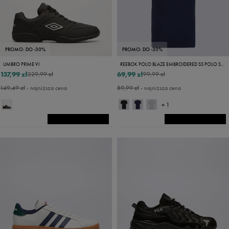
PROMO: DO -30%
PROMO: DO -30%
UMBRO PRIME VI
REEBOK POLO BLAZE EMBROIDERED SS POLO SHIRT
137,99 zł
69,99 zł
229,99 zł
99,99 zł
149,49 zł
- najniższa cena
89,99 zł
- najniższa cena
+ 1