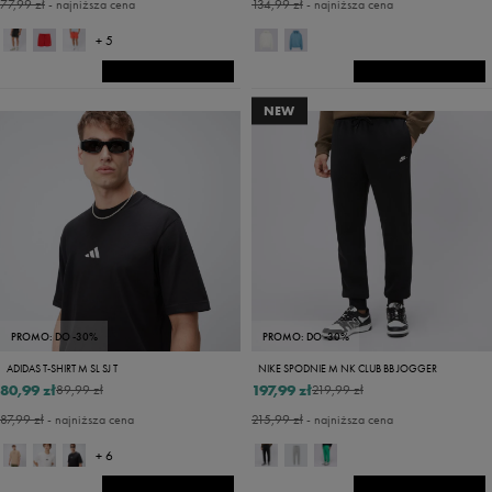
77,99 zł
- najniższa cena
134,99 zł
- najniższa cena
+ 5
NEW
PROMO: DO -30%
PROMO: DO -30%
ADIDAS T-SHIRT M SL SJ T
NIKE SPODNIE M NK CLUB BB JOGGER
80,99 zł
197,99 zł
89,99 zł
219,99 zł
87,99 zł
- najniższa cena
215,99 zł
- najniższa cena
+ 6