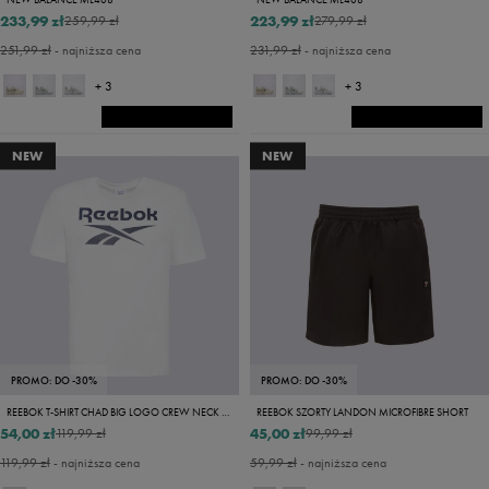
233,99 zł
223,99 zł
259,99 zł
279,99 zł
251,99 zł
- najniższa cena
231,99 zł
- najniższa cena
+ 3
+ 3
NEW
NEW
PROMO: DO -30%
PROMO: DO -30%
REEBOK T-SHIRT CHAD BIG LOGO CREW NECK SS TEE
REEBOK SZORTY LANDON MICROFIBRE SHORT
54,00 zł
45,00 zł
119,99 zł
99,99 zł
119,99 zł
- najniższa cena
59,99 zł
- najniższa cena