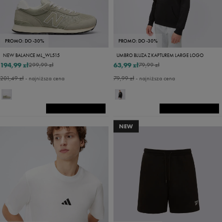
PROMO: DO -30%
PROMO: DO -30%
NEW BALANCE ML_WL515
UMBRO BLUZA Z KAPTUREM LARGE LOGO
194,99 zł
63,99 zł
299,99 zł
79,99 zł
201,49 zł
- najniższa cena
79,99 zł
- najniższa cena
NEW