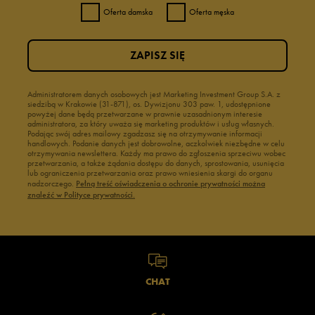
Oferta damska
Oferta męska
ZAPISZ SIĘ
Administratorem danych osobowych jest Marketing Investment Group S.A. z
siedzibą w Krakowie (31-871), os. Dywizjonu 303 paw. 1, udostępnione
powyżej dane będą przetwarzane w prawnie uzasadnionym interesie
administratora, za który uważa się marketing produktów i usług własnych.
Podając swój adres mailowy zgadzasz się na otrzymywanie informacji
handlowych. Podanie danych jest dobrowolne, aczkolwiek niezbędne w celu
otrzymywania newslettera. Każdy ma prawo do zgłoszenia sprzeciwu wobec
przetwarzania, a także żądania dostępu do danych, sprostowania, usunięcia
lub ograniczenia przetwarzania oraz prawo wniesienia skargi do organu
nadzorczego.
Pełną treść oświadczenia o ochronie prywatności można
znaleźć w Polityce prywatności.
CHAT