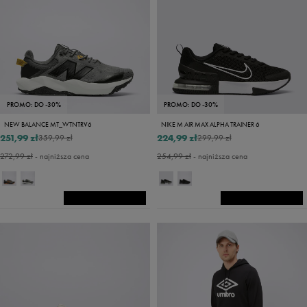
PROMO: DO -30%
PROMO: DO -30%
NEW BALANCE MT_WTNTRV6
NIKE M AIR MAX ALPHA TRAINER 6
251,99 zł
224,99 zł
359,99 zł
299,99 zł
272,99 zł
- najniższa cena
254,99 zł
- najniższa cena