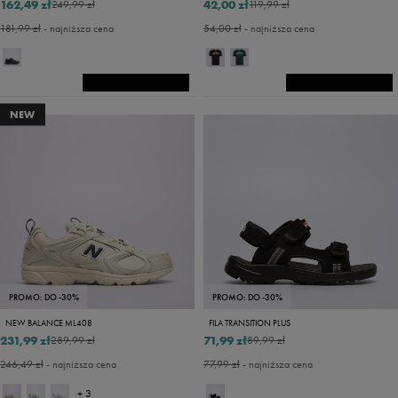
162,49 zł
42,00 zł
249,99 zł
119,99 zł
181,99 zł
- najniższa cena
54,00 zł
- najniższa cena
NEW
PROMO: DO -30%
PROMO: DO -30%
NEW BALANCE ML408
FILA TRANSITION PLUS
231,99 zł
71,99 zł
289,99 zł
89,99 zł
246,49 zł
- najniższa cena
77,99 zł
- najniższa cena
+ 3