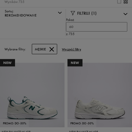
Wyników
735
Sortuj:
FILTRUJ
(1)
REKOMENDOWANE
Pokaż
60
z 735
Wybrane filtry:
MĘSKIE
Wyczyść filtry
NEW
NEW
PROMO: DO -30%
PROMO: DO -30%
NEW BALANCE ML408
NEW BALANCE ML408