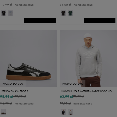
119,99 zł
- najniższa cena
54,00 zł
- najniższa cena
PROMO: DO -30%
PROMO: DO -30%
REEBOK SMASH EDGE S
UMBRO BLUZA Z KAPTUREM LARGE LOGO HOODIE
98,99 zł
63,99 zł
179,99 zł
79,99 zł
116,99 zł
- najniższa cena
79,99 zł
- najniższa cena