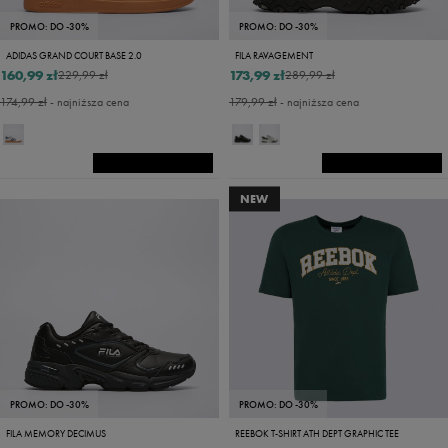
PROMO: DO -30%
PROMO: DO -30%
ADIDAS GRAND COURT BASE 2.0
FILA RAVAGEMENT
160,99 zł
173,99 zł
229,99 zł
289,99 zł
174,99 zł
- najniższa cena
179,99 zł
- najniższa cena
NEW
PROMO: DO -30%
PROMO: DO -30%
FILA MEMORY DECIMUS
REEBOK T-SHIRT ATH DEPT GRAPHIC TEE