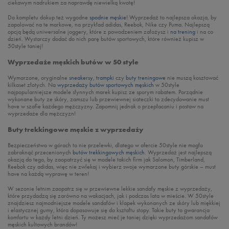
ciekawym nadrukiem za naprawdę niewielką kwotę!
Do kompletu dokup też wygodne
spodnie męskie
! Wyprzedaż to najlepsza okazja, by
zapolować na te markowe, na przykład adidas, Reebok, Nike czy Puma. Najlepszą
opcją będą uniwersalne joggery, które z powodzeniem założysz i
na trening
i na co
dzień. Wystarczy dodać do nich parę butów sportowych, które również kupisz w
50style taniej!
Wyprzedaże męskich butów w 50 style
Wymarzone, oryginalne
sneakersy
,
trampki
czy
buty treningowe
nie muszą kosztować
kilkaset złotych. Na
wyprzedaży butów sportowych męskich
w 50style
najpopularniejsze modele słynnych marek kupisz ze sporym rabatem. Porządnie
wykonane buty ze skóry, zamszu lub przewiewnej siateczki to zdecydowanie must
have w szafie każdego mężczyzny. Zapomnij jednak o przepłacaniu i postaw na
wyprzedaże dla mężczyzn!
Buty trekkingowe męskie z wyprzedaży
Bezpieczeństwo w górach to nie przelewki, dlatego w ofercie 50style nie mogło
zabraknąć przecenionych
butów trekkingowych męskich
. Wyprzedaż jest najlepszą
okazją do tego, by zaopatrzyć się w modele takich firm jak Salomon, Timberland,
Reebok czy adidas, więc nie zwlekaj i wybierz swoje wymarzone buty górskie – must
have na każdą wyprawę w teren!
W sezonie letnim zaopatrz się w przewiewne lekkie sandały męskie z wyprzedaży,
które przydadzą się zarówno na wakacjach, jak i podczas lata w mieście. W 50style
znajdziesz najmodniejsze modele sandałów i klapek wykonanych ze skóry lub miękkiej
i elastycznej gumy, która dopasowuje się do kształtu stopy. Takie buty to gwarancja
komfortu w każdy letni dzień. Ty możesz mieć je taniej dzięki wyprzedażom sandałów
męskich kultowych brandów!