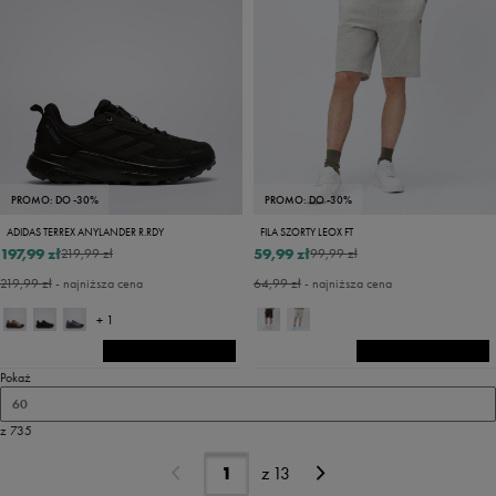
PROMO: DO -30%
PROMO: DO -30%
ADIDAS TERREX ANYLANDER R.RDY
FILA SZORTY LEOX FT
197,99 zł
59,99 zł
219,99 zł
99,99 zł
219,99 zł
- najniższa cena
64,99 zł
- najniższa cena
+ 1
Pokaż
60
z 735
z
13