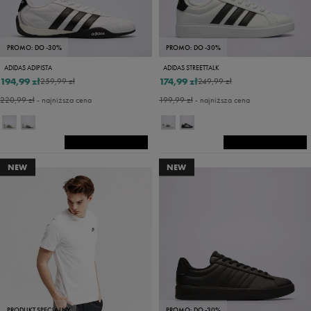
PROMO: DO -30%
PROMO: DO -30%
ADIDAS ADIPISTA
ADIDAS STREETTALK
194,99 zł
174,99 zł
259,99 zł
249,99 zł
220,99 zł
- najniższa cena
199,99 zł
- najniższa cena
NEW
NEW
PRODUKT SPECJALNY
PROMO: DO -30%