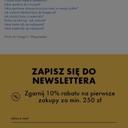
Z czym nosić męskie sneakersy?
Jakie spodnie do ćwiczeń?
Jakie sportowe akcesoria musisz mieć w swojej szafie?
Jak wybrać idealne buty do biegania?
Jak czyścić buty z materiału?
Torba na trening - jak wybrać?
Jakie materiały są najlepsze?
Jakie materiały są najlepsze?
Wróć do kategorii:
Wyprzedaż
ZAPISZ SIĘ DO
NEWSLETTERA
Zgarnij 10% rabatu na pierwsze
zakupy za min. 250 zł
Adres e-mail