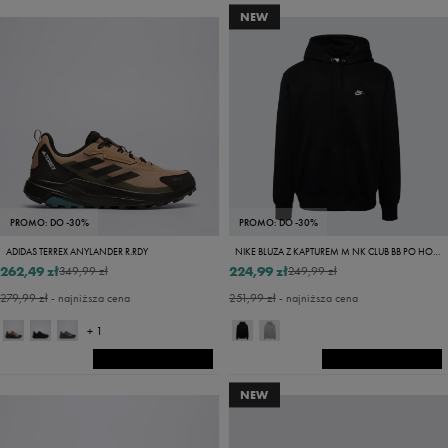
NEW
PROMO: DO -30%
PROMO: DO -30%
ADIDAS TERREX ANYLANDER R.RDY
NIKE BLUZA Z KAPTUREM M NK CLUB BB PO HOODIE
262,49 zł
224,99 zł
349,99 zł
249,99 zł
279,99 zł
- najniższa cena
251,99 zł
- najniższa cena
+ 1
NEW