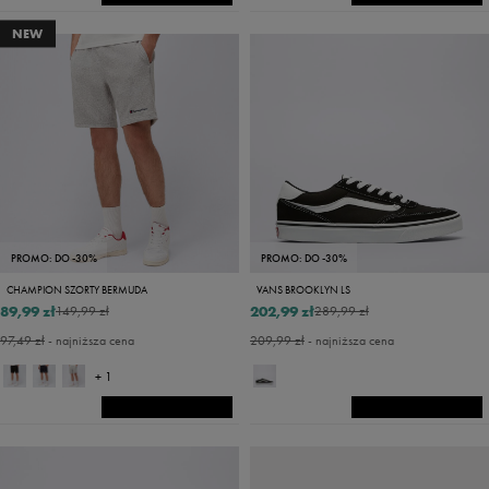
NEW
PROMO: DO -30%
PROMO: DO -30%
CHAMPION SZORTY BERMUDA
VANS BROOKLYN LS
89,99 zł
202,99 zł
149,99 zł
289,99 zł
97,49 zł
- najniższa cena
209,99 zł
- najniższa cena
+ 1