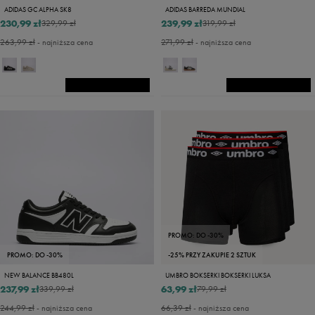
ADIDAS GC ALPHA SK8
ADIDAS BARREDA MUNDIAL
230,99 zł
239,99 zł
329,99 zł
319,99 zł
263,99 zł
- najniższa cena
271,99 zł
- najniższa cena
PROMO: DO -30%
PROMO: DO -30%
-25% PRZY ZAKUPIE 2 SZTUK
NEW BALANCE BB480L
UMBRO BOKSERKI BOKSERKI LUKSA
237,99 zł
63,99 zł
339,99 zł
79,99 zł
244,99 zł
- najniższa cena
66,39 zł
- najniższa cena