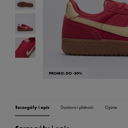
Skechers
Timberland
Umbro
Under Armour
Up8
U.S. Polo ASSN.
Vans
PROMO: DO -30%
Szczegóły i opis
Dostawa i płatność
Opinie