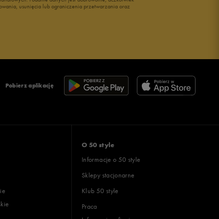
owania, usunięcia lub ograniczenia przetwarzania oraz
Pobierz aplikację
O 50 style
Informacje o 50 style
Sklepy stacjonarne
ie
Klub 50 style
skie
Praca