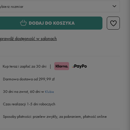
bierz rozmiar
Rozmiary EU
Rozmiary US
DODAJ DO KOSZYKA
40
25 cm
Powiadom o dostępności
prawdź dostępność w salonach
41
26 cm
Powiadom o dostępności
42
26,5 cm
Powiadom o dostępności
Kup teraz i zapłać za 30 dni
|
42,5
27 cm
Darmowa dostawa od 299,99 zł
30 dni na zwrot, 60 dni w
43
27,5 cm
Powiadom o dostępności
Klubie
Czas realizacji 1-5 dni roboczych
44
28 cm
Sposoby płatności:
przelew zwykły, za pobraniem, płatność online
44,5
28,5 cm
Powiadom o dostępności