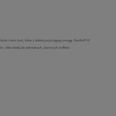
kolor i retro look, które z daleka przyciągają uwagę. Komfort? W
ków, albo dodaj do odważnych, barwnych outfitów.