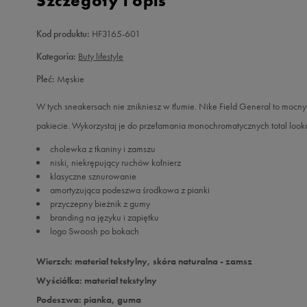
Szczegóły i opis
Kod produktu:
HF3165-601
Kategoria:
Buty lifestyle
Płeć:
Męskie
W tych sneakersach nie znikniesz w tłumie. Nike Field General to mocny 
pakiecie. Wykorzystaj je do przełamania monochromatycznych total loo
cholewka z tkaniny i zamszu
niski, niekrępujący ruchów kołnierz
klasyczne sznurowanie
amortyzująca podeszwa środkowa z pianki
przyczepny bieżnik z gumy
branding na języku i zapiętku
logo Swoosh po bokach
Wierzch: materiał tekstylny, skóra naturalna - zamsz
Wyściółka: materiał tekstylny
Podeszwa: pianka, guma