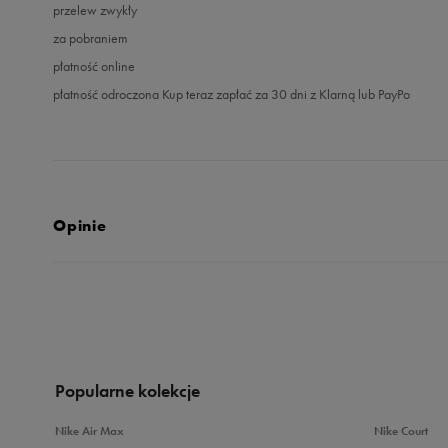
przelew zwykły
za pobraniem
płatność online
płatność odroczona Kup teraz zapłać za 30 dni z Klarną lub PayPo
Opinie
5.0
opinii klientów
3
z całego okresu
zebranych i zweryfikowanych przez
Popularne kolekcje
Nike Air Max
Nike Court