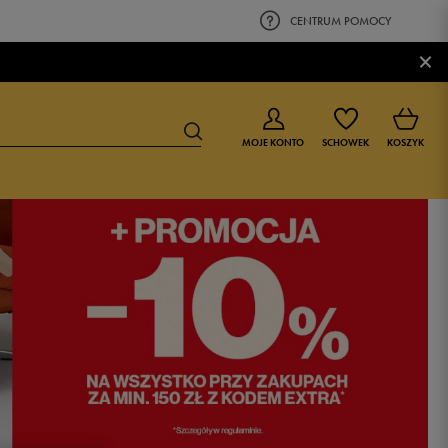
CENTRUM POMOCY
×
MOJE KONTO
SCHOWEK
KOSZYK
BUTY DLA CHŁOPCA
BUTY DLA DZIEWCZYNKI
0-4 lat
0-4 lat
4-8 lat
4-8 lat
9-16 lat
9-16 lat