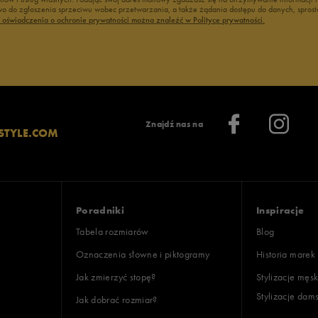
 do zgłoszenia sprzeciwu wobec przetwarzania, a także żądania dostępu do danych, sprost
oki
ć oświadczenia o ochronie prywatności można znaleźć w Polityce prywatności.
lientów
Znajdź nas na
STYLE.COM
Wyczyść
Szukaj
Poradniki
Inspiracje
Tabela rozmiarów
Blog
Oznaczenia słowne i piktogramy
Historia marek
Jak zmierzyć stopę?
Stylizacje męsk
Stylizacje dam
Jak dobrać rozmiar?