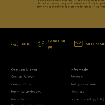
niezbędne w celu otrzymywania newslettera. Każdy ma prawo
wąski
standardowy
szer
prawo wniesienia skargi do organu nadzorczego.
Pełną treś
Jak zbieramy opinie?
Opinie k
12 681 84
CHAT
SKLEP@50
90
Obsługa klienta
Informacje
Centrum Pomocy
Promocje
Zwroty i reklamacje
Karta podarunkowa
Formy i koszty dostawy
Newsletter
Formy płatności
Bezpieczne zakupy (SSL)