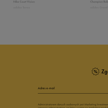
Nike Court Vision
Champion Re
adidas Terrex
adidas Grand 
5
10
Puma Caven
Vans Filmore
adidas Breaknet
Skechers Uno
4
Zobacz również
3
Białe sneakersy męskie
Czarne sneake
2
Sneakersy zimowe męskie
Sneakersy nisk
Buty Fila męskie
Białe buty męs
1
Buty czerwone męskie
Buty niebieski
Buty męskie Puma
Buty męskie w
Zg
Buty męskie 43
Buty męskie 4
Zgodność z rozmiarem
Liczba głosów
Adres e-mail
zaniżony
zgodny
zawyż
Szerokość
Liczba głosów
Administratorem danych osobowych jest Marketing Investme
interesie administratora, za który uważa się marketing pro