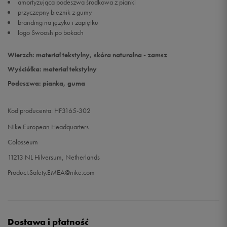
amortyzująca podeszwa środkowa z pianki
przyczepny bieżnik z gumy
branding na języku i zapiętku
logo Swoosh po bokach
Wierzch: materiał tekstylny, skóra naturalna - zamsz
Wyściółka: materiał tekstylny
Podeszwa: pianka, guma
Kod producenta: HF3165-302
Nike European Headquarters
Colosseum
11213 NL Hilversum, Netherlands
Product.Safety.EMEA@nike.com
Dostawa i płatność