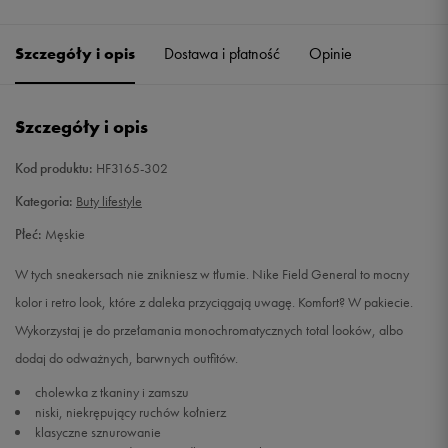
45,5
29,5 cm
Powiadom o dostępności
Szczegóły i opis
Dostawa i płatność
Opinie
46
30 cm
Powiadom o dostępności
Szczegóły i opis
Kod produktu:
HF3165-302
Kategoria:
Buty lifestyle
Płeć:
Męskie
W tych sneakersach nie znikniesz w tłumie. Nike Field General to mocny
kolor i retro look, które z daleka przyciągają uwagę. Komfort? W pakiecie.
Wykorzystaj je do przełamania monochromatycznych total looków, albo
dodaj do odważnych, barwnych outfitów.
cholewka z tkaniny i zamszu
niski, niekrępujący ruchów kołnierz
klasyczne sznurowanie