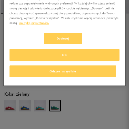
reklam czy zapamiętywanie wybranych preferencji. W każdej chwili możesz zmienić
swoją decyzję i ustawienia dotyczące plików cookie wybierając „Dostosuj”. Jeśli nie
chcesz otrzymywać spersonalizowanej oferty produktów, dopasowanych do Twoich
preferencji, wybierz „Odrzuć wszystkie”. W celu uzyskania więcej informacji, przeczytaj
naszą
politykę prywatności.
NIKE FIELD GENERAL
Dostosuj
5.0
(
3
)
239,99
zł
z Vat
OK
247,49
zł
-3%
(najniższa cena z 30 dni przed obniżką)
319,99
zł
-25%
(cena bezpośrednio przed promocją)
Odrzuć wszystkie
+ 1600 PKT W
KLUBIE 50 STYLE
Kolor:
zielony