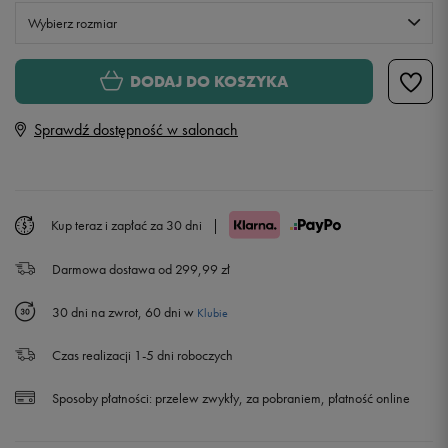
Wybierz rozmiar
Rozmiary EU
Rozmiary US
DODAJ DO KOSZYKA
41
26 cm
Sprawdź dostępność w salonach
42
26,5 cm
42,5
27 cm
Kup teraz i zapłać za 30 dni
|
Darmowa dostawa od 299,99 zł
43
27,5 cm
30 dni na zwrot, 60 dni w
Klubie
44
28 cm
Czas realizacji 1-5 dni roboczych
44,5
28,5 cm
Sposoby płatności:
przelew zwykły, za pobraniem, płatność online
45
29 cm