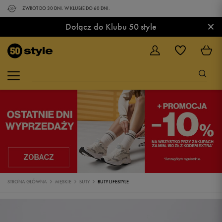
ZWROT DO 30 DNI. W KLUBIE DO 60 DNI.
×
Dołącz do Klubu 50 style
STRONA GŁÓWNA
MĘSKIE
BUTY
BUTY LIFESTYLE