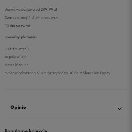
Darmowa dostawa od 299,99 zł
Czas realizacji 1-5 dni roboczych
30 dni na zwrot
Sposoby płatności:
przelew zwykły
za pobraniem
płatność online
płatność odroczona Kup teraz zapłać za 30 dni z Klarną lub PayPo
Opinie
5.0
Popularne kolekcje