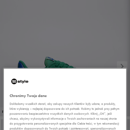
Chronimy Twoje dane
Dokładamy wszelkich starań, aby zakupy naszych Klientów były udane, a produkty,
które wybierają – najlepiej dopasowane do ich potrzeb. Robimy to jednak przy pełnym
1/7
PROMO: DO -30%
poszanowaniu bezpieczeństwa wszystkich danych osobowych. Kliknij „OK”, jeśli
chcesz, abyśmy wykorzystywali informacje o Twoich zachowaniach na naszej stronie
do przygotowania personalizowanych specjalnie dla Ciebie treści, w tym rekomendacji
produktów dopasowanych do Twoich potrzeb i zainteresowań, spersonalizowanych