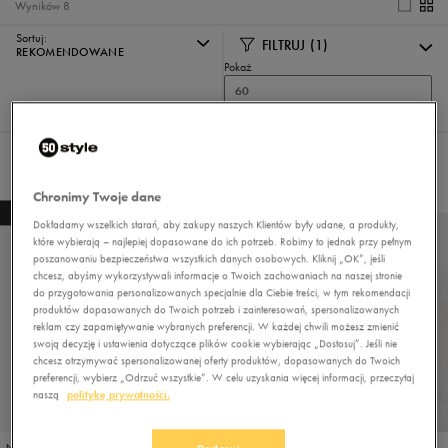
Wyników
8
Sortuj:
FILTRUJ
(1)
REKOMENDOWANE
Pokaż
60
z 8
Wybrane filtry:
AKCESORIA
Wyczyść filtry
Chronimy Twoje dane
NEW
Dokładamy wszelkich starań, aby zakupy naszych Klientów były udane, a produkty,
które wybierają – najlepiej dopasowane do ich potrzeb. Robimy to jednak przy pełnym
poszanowaniu bezpieczeństwa wszystkich danych osobowych. Kliknij „OK”, jeśli
chcesz, abyśmy wykorzystywali informacje o Twoich zachowaniach na naszej stronie
do przygotowania personalizowanych specjalnie dla Ciebie treści, w tym rekomendacji
produktów dopasowanych do Twoich potrzeb i zainteresowań, spersonalizowanych
reklam czy zapamiętywanie wybranych preferencji. W każdej chwili możesz zmienić
swoją decyzję i ustawienia dotyczące plików cookie wybierając „Dostosuj”. Jeśli nie
chcesz otrzymywać spersonalizowanej oferty produktów, dopasowanych do Twoich
preferencji, wybierz „Odrzuć wszystkie”. W celu uzyskania więcej informacji, przeczytaj
naszą
politykę prywatności.
PROMO: DO -30%
NIKE TORBA BRASILIA 9.5 DUŻA 95L
ADIDAS TORBA 4ATHLTS DUF S