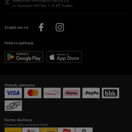
MARKETING INVESTMENT GROUP S.A.
os. Dywizjonu 303 Paw. 1, 31-871 Kraków
Więcej >
Klub 50 style
Regulamin sklepu 50 style
Praca
Regulamin aplikacji 50 style
Informacje o firmie
Więcej regulaminów >
Znajdź nas na
Pobierz aplikację
Metody płatności
Formy dostawy
Dostawa tylko na terenie Polski