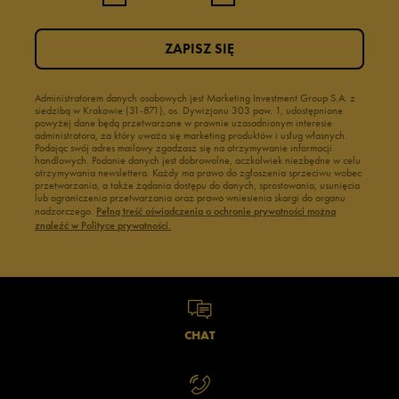
ZAPISZ SIĘ
Administratorem danych osobowych jest Marketing Investment Group S.A. z
siedzibą w Krakowie (31-871), os. Dywizjonu 303 paw. 1, udostępnione
powyżej dane będą przetwarzane w prawnie uzasadnionym interesie
administratora, za który uważa się marketing produktów i usług własnych.
Podając swój adres mailowy zgadzasz się na otrzymywanie informacji
handlowych. Podanie danych jest dobrowolne, aczkolwiek niezbędne w celu
otrzymywania newslettera. Każdy ma prawo do zgłoszenia sprzeciwu wobec
przetwarzania, a także żądania dostępu do danych, sprostowania, usunięcia
lub ograniczenia przetwarzania oraz prawo wniesienia skargi do organu
nadzorczego.
Pełną treść oświadczenia o ochronie prywatności można
znaleźć w Polityce prywatności.
CHAT