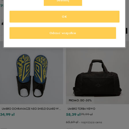
Dostosuj
199,99 zł
116,99 zł
129,99 zł
119,99 zł
- najniższa cena
OK
Odrzuć wszystkie
PROMO: DO -30%
UMBRO OCHRANIACZE NEO SHIELD GUARD W/SOCK - JNR
UMBRO TORBA VIEWO
34,99 zł
58,39 zł
79,99 zł
65,69 zł
- najniższa cena