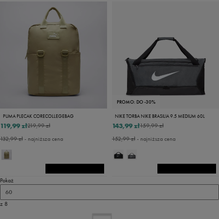
PROMO: DO -30%
PUMA PLECAK CORECOLLEGEBAG
NIKE TORBA NIKE BRASILIA 9.5 MEDIUM 60L
119,99 zł
143,99 zł
219,99 zł
159,99 zł
132,99 zł
- najniższa cena
152,99 zł
- najniższa cena
Pokaż
60
z 8