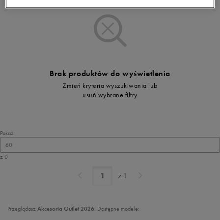
Brak produktów do wyświetlenia
Zmień kryteria wyszukiwania lub
usuń wybrane filtry
Pokaż
60
z 0
z
1
Przeglądasz
Akcesoria Outlet 2026
. Dostępne modele: