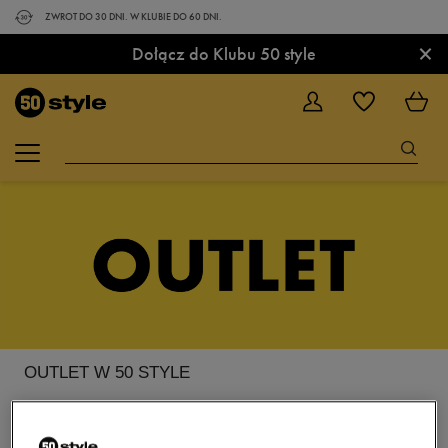
ZWROT DO 30 DNI. W KLUBIE DO 60 DNI.
×
Dołącz do Klubu 50 style
OUTLET W 50 STYLE
Mamy dla Ciebie niezłą gratkę: otwieramy OUTLET 50 STYLE! W ofercie
znajdziesz produkty modnych, markowych produktów. Czekają one
wyłącznie na Ciebie. Wiele z nich to końcówki kolekcji, więc jeśli chcesz