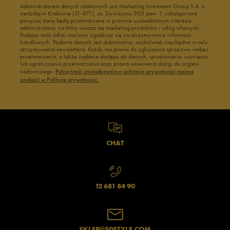
Administratorem danych osobowych jest Marketing Investment Group S.A. z
siedzibą w Krakowie (31-871), os. Dywizjonu 303 paw. 1, udostępnione
powyżej dane będą przetwarzane w prawnie uzasadnionym interesie
administratora, za który uważa się marketing produktów i usług własnych.
Podając swój adres mailowy zgadzasz się na otrzymywanie informacji
handlowych. Podanie danych jest dobrowolne, aczkolwiek niezbędne w celu
otrzymywania newslettera. Każdy ma prawo do zgłoszenia sprzeciwu wobec
przetwarzania, a także żądania dostępu do danych, sprostowania, usunięcia
lub ograniczenia przetwarzania oraz prawo wniesienia skargi do organu
nadzorczego.
Pełną treść oświadczenia o ochronie prywatności można
znaleźć w Polityce prywatności.
CHAT
12 681 84 90
SKLEP@50STYLE.COM