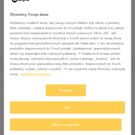
złapać swój rozmiar, musisz się pospieszyć!
Niektóre z nich to modele poekspozycyine — mogą mieć niewielkie ślady
Chronimy Twoje dane
użytkowania lub uszkodzone pudełko. To jednak nieznaczące wady,
które nie odbiorą Ci radości z modnych, markowych artykułów!
Dokładamy wszelkich starań, aby zakupy naszych Klientów były udane, a produkty,
które wybierają – najlepiej dopasowane do ich potrzeb. Robimy to jednak przy pełnym
Zdjęcie na karcie produktu jest poglądowe i nie przedstawia konkretnego
poszanowaniu bezpieczeństwa wszystkich danych osobowych. Kliknij „OK”, jeśli
egzemplarza, który do Ciebie dotrze.
chcesz, abyśmy wykorzystywali informacje o Twoich zachowaniach na naszej stronie
do przygotowania personalizowanych specjalnie dla Ciebie treści, w tym rekomendacji
produktów dopasowanych do Twoich potrzeb i zainteresowań, spersonalizowanych
STRONA GŁÓWNA
OUTLET
reklam czy zapamiętywanie wybranych preferencji. W każdej chwili możesz zmienić
swoją decyzję i ustawienia dotyczące plików cookie wybierając „Dostosuj”. Jeśli nie
AKCESORIA OUTLET 2026
chcesz otrzymywać spersonalizowanej oferty produktów, dopasowanych do Twoich
preferencji, wybierz „Odrzuć wszystkie”. W celu uzyskania więcej informacji, przeczytaj
naszą
politykę prywatności.
Wyników
0
Sortuj:
FILTRUJ
(1)
Dostosuj
REKOMENDOWANE
Pokaż
60
OK
z 0
Odrzuć wszystkie
Wybrane filtry:
AKCESORIA
Wyczyść filtry