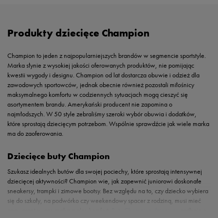
Produkty dziecięce Champion
Champion to jeden z najpopularniejszych brandów w segmencie sportstyle.
Marka słynie z wysokiej jakości oferowanych produktów, nie pomijając
kwestii wygody i designu. Champion od lat dostarcza obuwie i odzież dla
zawodowych sportowców, jednak obecnie również pozostali miłośnicy
maksymalnego komfortu w codziennych sytuacjach mogą cieszyć się
asortymentem brandu. Amerykański producent nie zapomina o
najmłodszych. W 50 style zebraliśmy szeroki wybór obuwia i dodatków,
które sprostają dziecięcym potrzebom. Wspólnie sprawdźcie jak wiele marka
ma do zaoferowania.
Dziecięce buty Champion
Szukasz idealnych butów dla swojej pociechy, które sprostają intensywnej
dziecięcej aktywności? Champion wie, jak zapewnić juniorowi doskonałe
sneakersy, trampki i zimowe bootsy. Bez względu na to, czy dziecko wybiera
się do szkoły, na podwórko czy weekendowy spacer z rodziną, musi mieć
zagwarantowany maksymalny komfort.
Buty Champion dziecięce
zadbają o