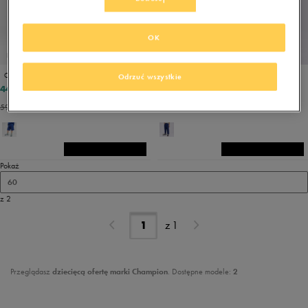
OK
PROMO: DO -30%
PROMO: DO -30%
CHAMPION SZORTY BERMUDA B
CHAMPION SPODNIE RIB CUFF PANTS B
Odrzuć wszystkie
44,99 zł
59,99 zł
59,99 zł
99,99 zł
59,99 zł
- najniższa cena
69,99 zł
- najniższa cena
Pokaż
60
z 2
z
1
Przeglądasz
dziecięcą ofertę marki Champion
. Dostępne modele:
2