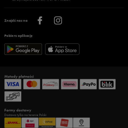
Więcej >
Klub 50 style
Regulamin sklepu 50 style
Praca
Regulamin aplikacji 50 style
Informacje o firmie
Więcej regulaminów >
Znajdź nas na
Pobierz aplikację
Metody płatności
Formy dostawy
Dostawa tylko na terenie Polski