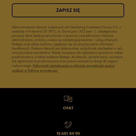
ZAPISZ SIĘ
Administratorem danych osobowych jest Marketing Investment Group S.A. z
siedzibą w Krakowie (31-871), os. Dywizjonu 303 paw. 1, udostępnione
powyżej dane będą przetwarzane w prawnie uzasadnionym interesie
administratora, za który uważa się marketing produktów i usług własnych.
Podając swój adres mailowy zgadzasz się na otrzymywanie informacji
handlowych. Podanie danych jest dobrowolne, aczkolwiek niezbędne w celu
otrzymywania newslettera. Każdy ma prawo do zgłoszenia sprzeciwu wobec
przetwarzania, a także żądania dostępu do danych, sprostowania, usunięcia
lub ograniczenia przetwarzania oraz prawo wniesienia skargi do organu
nadzorczego.
Pełną treść oświadczenia o ochronie prywatności można
znaleźć w Polityce prywatności.
CHAT
12 681 84 90