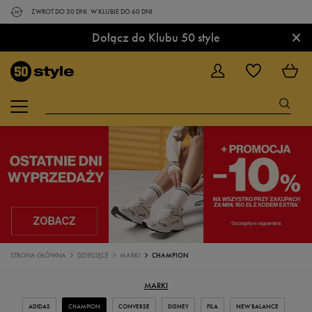
ZWROT DO 30 DNI. W KLUBIE DO 60 DNI.
×
Dołącz do Klubu 50 style
STRONA GŁÓWNA
DZIECIĘCE
MARKI
CHAMPION
MARKI
ADIDAS
CHAMPION
CONVERSE
DISNEY
FILA
NEW BALANCE