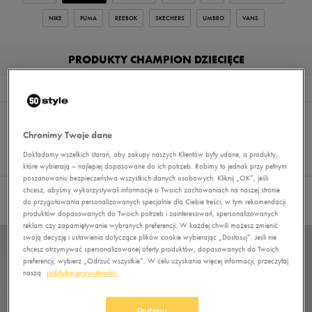
NIKE
PUMA
REEBOK
SKECHERS
UMBRO
VANS
PRODUKTY CHAMPION DZIECIĘCE
Wyniki
2
Sortuj:
FILTRUJ
REKOMENDOWANE
Pokaż
Chronimy Twoje dane
60
Dokładamy wszelkich starań, aby zakupy naszych Klientów były udane, a produkty,
z 2
które wybierają – najlepiej dopasowane do ich potrzeb. Robimy to jednak przy pełnym
poszanowaniu bezpieczeństwa wszystkich danych osobowych. Kliknij „OK”, jeśli
chcesz, abyśmy wykorzystywali informacje o Twoich zachowaniach na naszej stronie
Nie wybrano filtrów
do przygotowania personalizowanych specjalnie dla Ciebie treści, w tym rekomendacji
produktów dopasowanych do Twoich potrzeb i zainteresowań, spersonalizowanych
reklam czy zapamiętywanie wybranych preferencji. W każdej chwili możesz zmienić
swoją decyzję i ustawienia dotyczące plików cookie wybierając „Dostosuj”. Jeśli nie
chcesz otrzymywać spersonalizowanej oferty produktów, dopasowanych do Twoich
preferencji, wybierz „Odrzuć wszystkie”. W celu uzyskania więcej informacji, przeczytaj
naszą
politykę prywatności.
Dostosuj