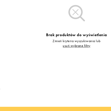
Vans
Skechers
Timberland
Umbro
Under Armour
Brak produktów do wyświetlenia
Up8
Zmień kryteria wyszukiwania lub
U.S. Polo ASSN.
usuń wybrane filtry
Vans
0