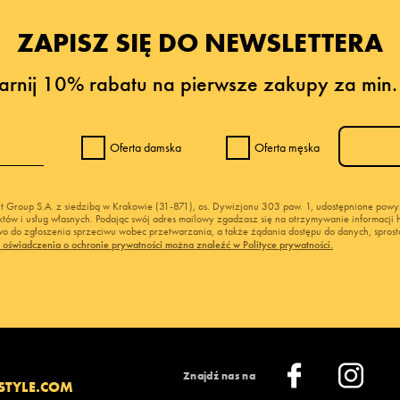
ZAPISZ SIĘ DO NEWSLETTERA
arnij 10% rabatu na pierwsze zakupy za min.
Oferta damska
Oferta męska
nt Group S.A. z siedzibą w Krakowie (31-871), os. Dywizjonu 303 paw. 1, udostępnione po
duktów i usług własnych. Podając swój adres mailowy zgadzasz się na otrzymywanie informacj
 do zgłoszenia sprzeciwu wobec przetwarzania, a także żądania dostępu do danych, sprost
ć oświadczenia o ochronie prywatności można znaleźć w Polityce prywatności.
Znajdź nas na
STYLE.COM