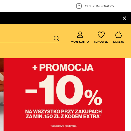
CENTRUM POMOCY
×
MOJE KONTO
SCHOWEK
KOSZYK
BUTY DLA CHŁOPCA
BUTY DLA DZIEWCZYNKI
0-4 lat
0-4 lat
4-8 lat
4-8 lat
9-16 lat
9-16 lat