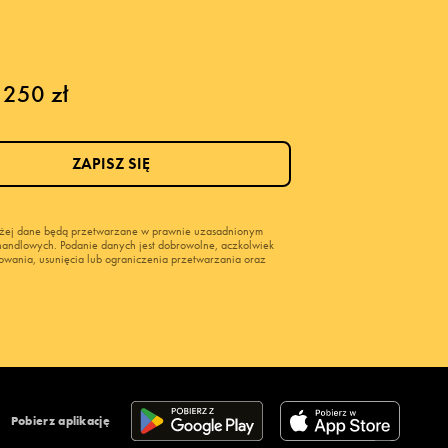
 250 zł
ZAPISZ SIĘ
wyżej dane będą przetwarzane w prawnie uzasadnionym
i handlowych. Podanie danych jest dobrowolne, aczkolwiek
owania, usunięcia lub ograniczenia przetwarzania oraz
Pobierz aplikację