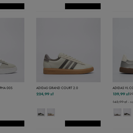
PHA 00S
ADIDAS GRAND COURT 2.0
ADIDAS VL C
224,99 zł
139,99 zł
29
143,99 zł
- n