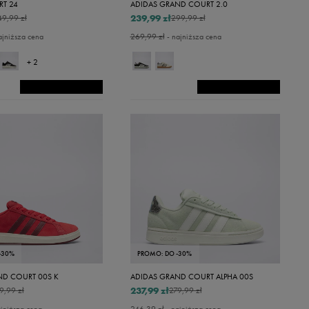
RT 24
ADIDAS GRAND COURT 2.0
239,99 zł
49,99 zł
299,99 zł
ajniższa cena
269,99 zł
- najniższa cena
+ 2
-30%
PROMO: DO -30%
ND COURT 00S K
ADIDAS GRAND COURT ALPHA 00S
237,99 zł
9,99 zł
279,99 zł