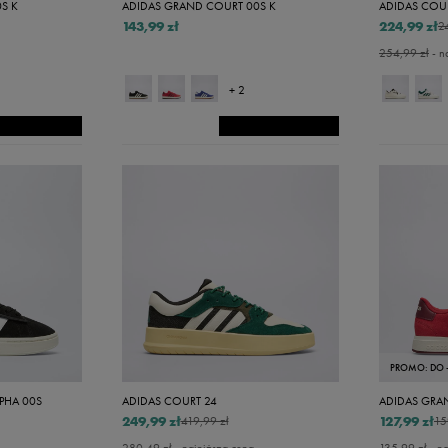
S K
ADIDAS GRAND COURT 00S K
ADIDAS COU
143,99 zł
224,99 zł
2
254,99 zł
- n
+ 2
PROMO: DO 
PHA 00S
ADIDAS COURT 24
ADIDAS GRA
249,99 zł
127,99 zł
419,99 zł
15