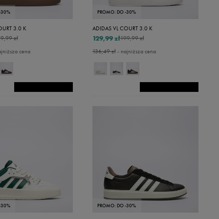
-30%
PROMO: DO -30%
OURT 3.0 K
ADIDAS VL COURT 3.0 K
129,99 zł
9,99 zł
199,99 zł
ajniższa cena
136,49 zł
- najniższa cena
-30%
PROMO: DO -30%