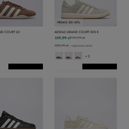
PROMO: DO -30%
ND COURT LO
ADIDAS GRAND COURT 00S K
139,99 zł
199,99 zł
159,99 zł
- najniższa cena
+ 2