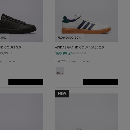
-30%
PROMO: DO -30%
ND COURT 3.0
ADIDAS GRAND COURT BASE 2.0
160,99 zł
99,99 zł
229,99 zł
ajniższa cena
174,99 zł
- najniższa cena
NEW