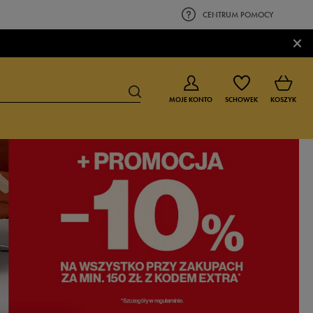
CENTRUM POMOCY
×
MOJE KONTO
SCHOWEK
KOSZYK
BUTY DLA CHŁOPCA
BUTY DLA DZIEWCZYNKI
0-4 lat
0-4 lat
4-8 lat
4-8 lat
9-16 lat
9-16 lat