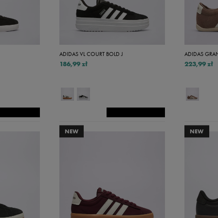
43 1/3
44
44 2/3
ADIDAS VL COURT BOLD J
ADIDAS GRA
45 1/3
186,99 zł
223,99 zł
46
46 2/3
47 1/3
48
NEW
NEW
48 2/3
49 1/3
50 2/3