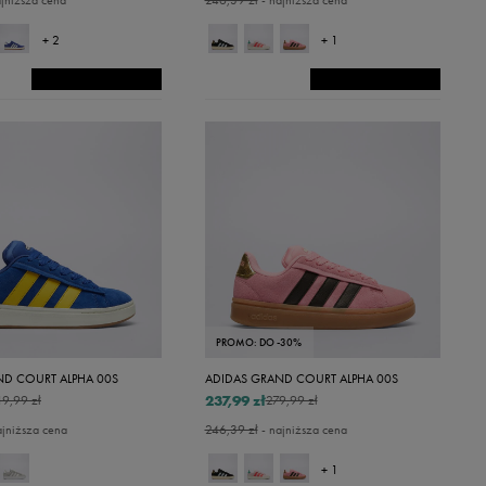
jniższa cena
246,39 zł
- najniższa cena
+ 2
+ 1
PROMO: DO -30%
ND COURT ALPHA 00S
ADIDAS GRAND COURT ALPHA 00S
237,99 zł
19,99 zł
279,99 zł
ajniższa cena
246,39 zł
- najniższa cena
+ 1