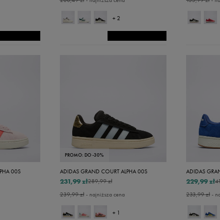
280,49 zł
- najniższa cena
135,99 zł
- na
+ 2
PROMO: DO -30%
PHA 00S
ADIDAS GRAND COURT ALPHA 00S
ADIDAS GRA
231,99 zł
229,99 zł
289,99 zł
4
239,99 zł
- najniższa cena
233,99 zł
- n
+ 1