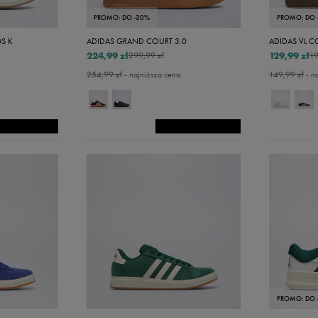
PROMO: DO -30%
PROMO: DO 
S K
ADIDAS GRAND COURT 3.0
ADIDAS VL C
224,99 zł
129,99 zł
299,99 zł
19
254,99 zł
- najniższa cena
149,99 zł
- n
PROMO: DO 