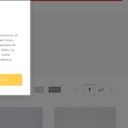
asowane do ich
śli chcesz,
ecjalnie dla
 reklam czy
w cookie
eferencji,
OK
z
1