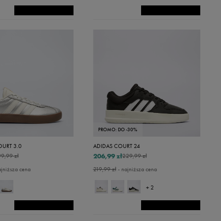
PROMO: DO -30%
OURT 3.0
ADIDAS COURT 24
206,99 zł
9,99 zł
229,99 zł
ajniższa cena
219,99 zł
- najniższa cena
+ 2