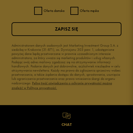
Sneakersy adidas
Buty adidas męskie
Oferta damska
Oferta męska
Buty Fila męskie
Białe buty męskie
Szerokość
Liczba głosów: 34
Bordowe buty męskie
Buty męskie czarne
Buty czerwone męskie
Buty niebieskie
ZAPISZ SIĘ
wąski
standardowy
szeroki
Buty szare męskie
Buty męskie Nike
Zgodność z rozmiarem
Liczba głosów: 34
Buty męskie Puma
Buty męskie wysokie
Administratorem danych osobowych jest Marketing Investment Group S.A. z
Buty męskie 41
Buty męskie 42
siedzibą w Krakowie (31-871), os. Dywizjonu 303 paw. 1, udostępnione
zaniżony
zgodny
zawyżony
powyżej dane będą przetwarzane w prawnie uzasadnionym interesie
Buty męskie 43
Buty męskie 44
administratora, za który uważa się marketing produktów i usług własnych.
Buty męskie 45
Buty męskie 46
Podając swój adres mailowy zgadzasz się na otrzymywanie informacji
handlowych. Podanie danych jest dobrowolne, aczkolwiek niezbędne w celu
otrzymywania newslettera. Każdy ma prawo do zgłoszenia sprzeciwu wobec
przetwarzania, a także żądania dostępu do danych, sprostowania, usunięcia
lub ograniczenia przetwarzania oraz prawo wniesienia skargi do organu
Jak zbieramy opinie?
nadzorczego.
Pełną treść oświadczenia o ochronie prywatności można
znaleźć w Polityce prywatności.
Opinie klientów
Wyczyść
Szukaj
CHAT