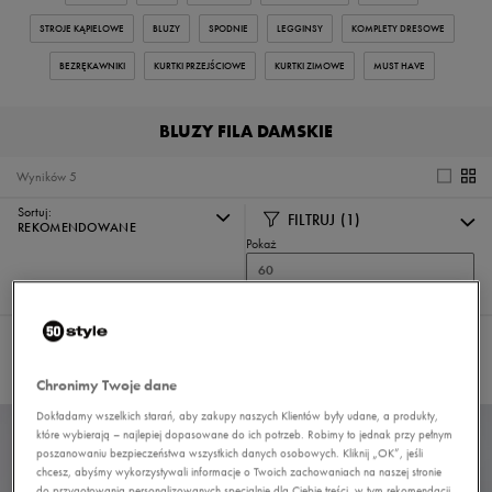
STROJE KĄPIELOWE
BLUZY
SPODNIE
LEGGINSY
KOMPLETY DRESOWE
BEZRĘKAWNIKI
KURTKI PRZEJŚCIOWE
KURTKI ZIMOWE
MUST HAVE
BLUZY FILA DAMSKIE
Wyników
5
Sortuj:
FILTRUJ
(1)
REKOMENDOWANE
Pokaż
60
z 5
Wybrane filtry:
FILA
Wyczyść filtry
Chronimy Twoje dane
Dokładamy wszelkich starań, aby zakupy naszych Klientów były udane, a produkty,
które wybierają – najlepiej dopasowane do ich potrzeb. Robimy to jednak przy pełnym
poszanowaniu bezpieczeństwa wszystkich danych osobowych. Kliknij „OK”, jeśli
chcesz, abyśmy wykorzystywali informacje o Twoich zachowaniach na naszej stronie
do przygotowania personalizowanych specjalnie dla Ciebie treści, w tym rekomendacji