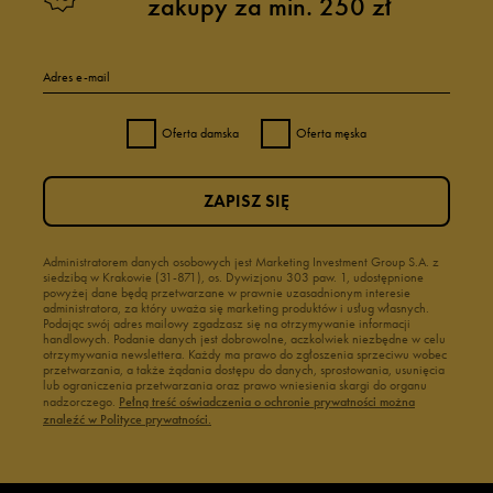
zakupy za min. 250 zł
Adres e-mail
Oferta damska
Oferta męska
ZAPISZ SIĘ
Administratorem danych osobowych jest Marketing Investment Group S.A. z
siedzibą w Krakowie (31-871), os. Dywizjonu 303 paw. 1, udostępnione
powyżej dane będą przetwarzane w prawnie uzasadnionym interesie
administratora, za który uważa się marketing produktów i usług własnych.
Podając swój adres mailowy zgadzasz się na otrzymywanie informacji
handlowych. Podanie danych jest dobrowolne, aczkolwiek niezbędne w celu
otrzymywania newslettera. Każdy ma prawo do zgłoszenia sprzeciwu wobec
przetwarzania, a także żądania dostępu do danych, sprostowania, usunięcia
lub ograniczenia przetwarzania oraz prawo wniesienia skargi do organu
nadzorczego.
Pełną treść oświadczenia o ochronie prywatności można
znaleźć w Polityce prywatności.