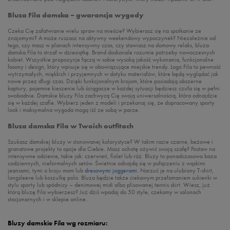
Bluza Fila damska – gwarancja wygody
Czeka Cię załatwianie wielu spraw na mieście? Wybierasz się na spotkanie ze
znajomymi? A może ruszasz na aktywny weekendowy wypoczynek? Niezależnie od
tego, czy masz w planach intensywny czas, czy stawiasz na domowy relaks, bluza
damska Fila to strzał w dziesiątkę. Brand doskonale rozumie potrzeby nowoczesnych
kobiet. Wszystkie propozycje łączą w sobie wysoką jakość wykonania, funkcjonalne
fasony i design, który wpisuje się w obowiązujące miejskie trendy. Logo Fila to pewność
wytrzymałych, miękkich i przyjemnych w dotyku materiałów, które będą wyglądać jak
nowe przez długi czas. Dzięki funkcjonalnym krojom, które posiadają obszerne
kaptury, pojemne kieszenie lub ściągacze w każdej sytuacji będziesz czuła się w pełni
swobodnie. Damskie bluzy Fila zachwycą Cię swoją uniwersalnością, która odnajdzie
się w każdej szafie. Wybierz jeden z modeli i przekonaj się, że dopracowany sporty
look i maksymalna wygoda mogą iść ze sobą w parze.
Bluza damska Fila w Twoich outfitach
Szukasz damskiej bluzy w stonowanej kolorystyce? W takim razie czarne, beżowe i
granatowe projekty to opcje dla Ciebie. Masz ochotę ożywić swoją szafę? Postaw na
intensywne odcienie, takie jak: czerwień, fiolet lub róż. Bluzy to ponadczasowa baza
codziennych, nieformalnych setów. Świetnie odnajdą się w połączeniu z wąskimi
jeansami, tymi o kroju mom lub
dresowymi joggerami
. Narzuć je na ulubiony T-shirt,
longsleeve lub koszulkę polo. Bluza będzie także ciekawym przełamaniem sukienki w
stylu sporty lub spódnicy – denimowej midi albo plisowanej tennis skirt. Wiesz, już
którą bluzę Fila wybierzesz? Już dziś wpadaj do 50 style, czekamy w salonach
stacjonarnych i w sklepie online.
Bluzy damskie Fila wg rozmiaru: