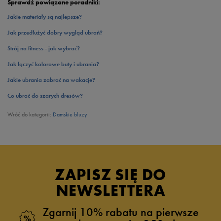
Sprawdź powiązane poradniki:
Jakie materiały są najlepsze?
Jak przedłużyć dobry wygląd ubrań?
Strój na fitness - jak wybrać?
Jak łączyć kolorowe buty i ubrania?
Jakie ubrania zabrać na wakacje?
Co ubrać do szarych dresów?
Wróć do kategorii:
Damskie bluzy
ZAPISZ SIĘ DO
NEWSLETTERA
Zgarnij 10% rabatu na pierwsze