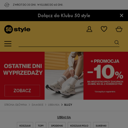
ZWROT DO 30 DNI. W KLUBIE DO 60 DNI.
×
Dołącz do Klubu 50 style
STRONA GŁÓWNA
DAMSKIE
UBRANIA
BLUZY
UBRANIA
KOSZULKI
TOPY
SPODENKI
KOSZULKI POLO
SUKIENKI