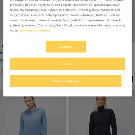
produktów dopasowanych do Twoich potrzeb i zainteresowań, spersonalizowanych
reklam czy zapamiętywanie wybranych preferencji. W każdej chwili możesz zmienić
swoją decyzję i ustawienia dotyczące plików cookie wybierając „Dostosuj”. Jeśli nie
chcesz otrzymywać spersonalizowanej oferty produktów, dopasowanych do Twoich
preferencji, wybierz „Odrzuć wszystkie”. W celu uzyskania więcej informacji, przeczytaj
naszą
politykę prywatności.
PROMO: DO -30%
PROMO: DO -30%
Dostosuj
FILA BLUZA Z KAPTUREM SANDRA
FILA BLUZA Z KAPTUREM PREENA FL
62,99 zł
83,99 zł
89,99 zł
119,99 zł
90,99 zł
- najniższa cena
89,99 zł
- najniższa cena
OK
Odrzuć wszystkie