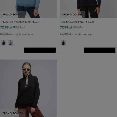
PROMO: DO -30%
PROMO: DO -30%
FILA BLUZA Z KAPTUREM PREENA FL
FILA BLUZA ROZPINANA KALIX
77,99 zł
77,99 zł
119,99 zł
119,99 zł
83,99 zł
- najniższa cena
83,99 zł
- najniższa cena
PROMO: DO -30%