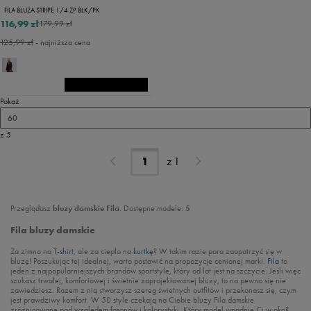
FILA BLUZA STRIPE 1/4 ZP BLK/PK
116,99 zł
179,99 zł
125,99 zł
- najniższa cena
Pokaż
60
z 5
z
1
Przeglądasz
bluzy damskie Fila
. Dostępne modele:
5
Fila bluzy damskie
Za zimno na
T-shirt
, ale za ciepło na
kurtkę
? W takim razie pora zaopatrzyć się w
bluzę! Poszukując tej idealnej, warto postawić na propozycje cenionej marki.
Fila
to
jeden z najpopularniejszych brandów sportstyle, który od lat jest na szczycie. Jeśli więc
szukasz trwałej, komfortowej i świetnie zaprojektowanej bluzy, to na pewno się nie
zawiedziesz. Razem z nią stworzysz szereg świetnych outfitów i przekonasz się, czym
jest prawdziwy komfort. W 50 style czekają na Ciebie bluzy Fila damskie
zróżnicowane pod względem fasonów i kolorystyki. Który model wpadnie Ci w oko?