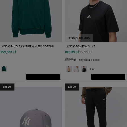
PROMO: DO -30%
ADIDAS BLUZA Z KAPTUREM M FEELCOZY HD
ADIDAS T-SHIRT M SL SJ T
152,99 zł
80,99 zł
89,99 zł
87,99 zł
- najniższa cena
+ 6
NEW
NEW