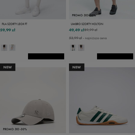
PROMO: DO -30%
FILA SZORTY LEOX FT
UMBRO SZORTY HOLTON
59,99 zł
49,49 zł
89,99 zł
53,99 zł
- najniższa cena
NEW
NEW
PROMO: DO -30%