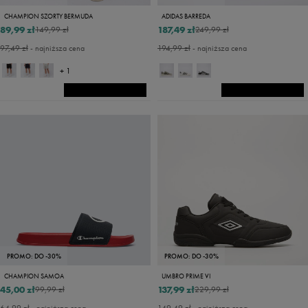
CHAMPION SZORTY BERMUDA
ADIDAS BARREDA
89,99 zł
187,49 zł
149,99 zł
249,99 zł
97,49 zł
- najniższa cena
194,99 zł
- najniższa cena
+ 1
PROMO: DO -30%
PROMO: DO -30%
CHAMPION SAMOA
UMBRO PRIME VI
45,00 zł
137,99 zł
99,99 zł
229,99 zł