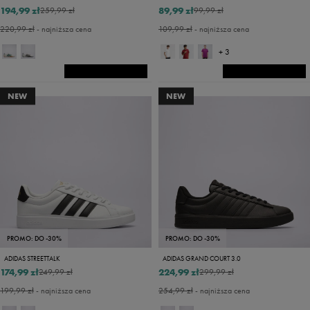
194,99 zł
89,99 zł
259,99 zł
99,99 zł
220,99 zł
- najniższa cena
109,99 zł
- najniższa cena
+ 3
NEW
NEW
PROMO: DO -30%
PROMO: DO -30%
ADIDAS STREETTALK
ADIDAS GRAND COURT 3.0
174,99 zł
224,99 zł
249,99 zł
299,99 zł
199,99 zł
- najniższa cena
254,99 zł
- najniższa cena