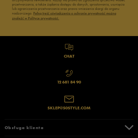
otrzymywania newslettera. Każdy ma prawo do zgłoszenia sprzeciwu wobec
przetwarzania, a także żądania dostępu do danych, sprostowania, usunięcia
lub ograniczenia przetwarzania oraz prawo wniesienia skargi do organu
nadzorczego.
Pełną treść oświadczenia o ochronie prywatności można
znaleźć w Polityce prywatności.
CHAT
12 681 84 90
SKLEP@50STYLE.COM
Obsługa klienta