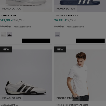
PROMO: DO -30%
PROMO: DO -30%
REEBOK GLIDE
ADIDAS ADILETTE AQUA
142,99 zł
74,99 zł
259,99 zł
99,99 zł
194,99 zł
- najniższa cena
84,99 zł
- najniższa cena
NEW
NEW
PROMO: DO -30%
PRODUKT SPECJALNY
ADIDAS ADIPISTA
NIKE T-SHIRT SPORTSWEAR CLUB