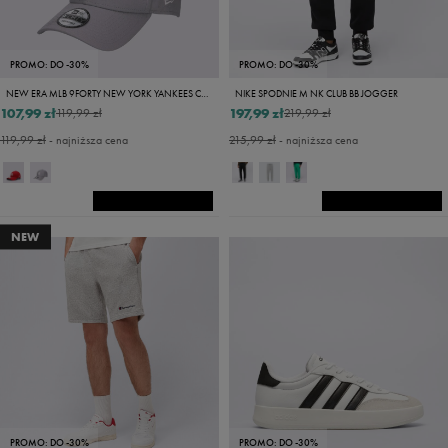
PROMO: DO -30%
PROMO: DO -30%
NEW ERA MLB 9FORTY NEW YORK YANKEES CAP GRAY/WHITE
NIKE SPODNIE M NK CLUB BB JOGGER
107,99 zł
197,99 zł
119,99 zł
219,99 zł
119,99 zł
- najniższa cena
215,99 zł
- najniższa cena
NEW
PROMO: DO -30%
PROMO: DO -30%