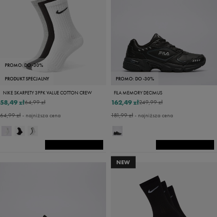
PROMO: DO -30%
PRODUKT SPECJALNY
PROMO: DO -30%
NIKE SKARPETY 3PPK VALUE COTTON CREW
FILA MEMORY DECIMUS
58,49 zł
162,49 zł
64,99 zł
249,99 zł
64,99 zł
- najniższa cena
181,99 zł
- najniższa cena
NEW