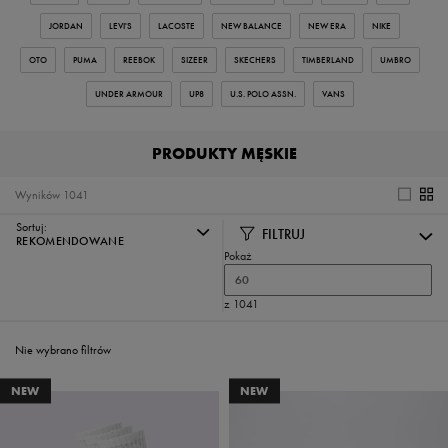
JORDAN
LEVI'S
LACOSTE
NEW BALANCE
NEW ERA
NIKE
OTO
PUMA
REEBOK
SIZEER
SKECHERS
TIMBERLAND
UMBRO
UNDER ARMOUR
UP8
U.S. POLO ASSN.
VANS
PRODUKTY MĘSKIE
Wyników
1041
Sortuj:
FILTRUJ
REKOMENDOWANE
Pokaż
60
z 1041
Nie wybrano filtrów
NEW
NEW