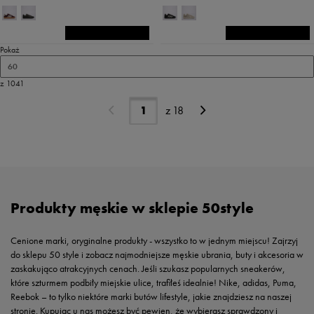
Pokaż
60
z 1041
z
18
Produkty męskie w sklepie 50style
Cenione marki, oryginalne produkty - wszystko to w jednym miejscu! Zajrzyj
do sklepu 50 style i zobacz najmodniejsze męskie ubrania, buty i akcesoria w
zaskakująco atrakcyjnych cenach. Jeśli szukasz popularnych sneakerów,
które szturmem podbiły miejskie ulice, trafiłeś idealnie! Nike, adidas, Puma,
Reebok – to tylko niektóre marki butów lifestyle, jakie znajdziesz na naszej
stronie. Kupując u nas możesz być pewien, że wybierasz sprawdzony i