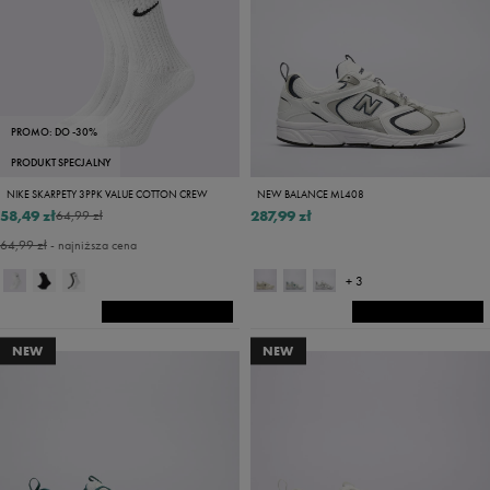
PROMO: DO -30%
PRODUKT SPECJALNY
NIKE SKARPETY 3PPK VALUE COTTON CREW
NEW BALANCE ML408
58,49 zł
287,99 zł
64,99 zł
64,99 zł
- najniższa cena
+ 3
NEW
NEW