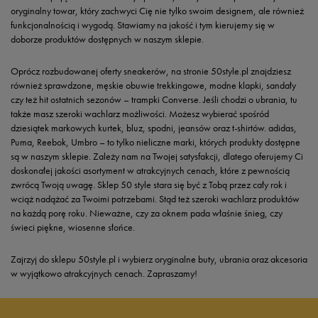
oryginalny towar, który zachwyci Cię nie tylko swoim designem, ale również
funkcjonalnością i wygodą. Stawiamy na jakość i tym kierujemy się w
doborze produktów dostępnych w naszym sklepie.
Oprócz rozbudowanej oferty sneakerów, na stronie 50style.pl znajdziesz
również sprawdzone, męskie obuwie trekkingowe, modne klapki, sandały
czy też hit ostatnich sezonów – trampki Converse. Jeśli chodzi o ubrania, tu
także masz szeroki wachlarz możliwości. Możesz wybierać spośród
dziesiątek markowych kurtek, bluz, spodni, jeansów oraz t-shirtów. adidas,
Puma, Reebok, Umbro – to tylko nieliczne marki, których produkty dostępne
są w naszym sklepie. Zależy nam na Twojej satysfakcji, dlatego oferujemy Ci
doskonałej jakości asortyment w atrakcyjnych cenach, które z pewnością
zwrócą Twoją uwagę. Sklep 50 style stara się być z Tobą przez cały rok i
wciąż nadążać za Twoimi potrzebami. Stąd też szeroki wachlarz produktów
na każdą porę roku. Nieważne, czy za oknem pada właśnie śnieg, czy
świeci piękne, wiosenne słońce.
Zajrzyj do sklepu 50style.pl i wybierz oryginalne buty, ubrania oraz akcesoria
w wyjątkowo atrakcyjnych cenach. Zapraszamy!