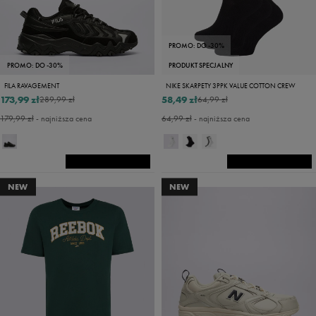
PROMO: DO -30%
PROMO: DO -30%
PRODUKT SPECJALNY
FILA RAVAGEMENT
NIKE SKARPETY 3PPK VALUE COTTON CREW
173,99 zł
58,49 zł
289,99 zł
64,99 zł
179,99 zł
- najniższa cena
64,99 zł
- najniższa cena
NEW
NEW