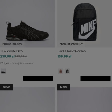
PROMO: DO -30%
PRODUKT SPECJALNY
PUMA VOLTAIC EVO
NIKE ELEMENT BACKPACK
239,99 zł
159,99 zł
299,99 zł
262,49 zł
- najniższa cena
NEW
NEW