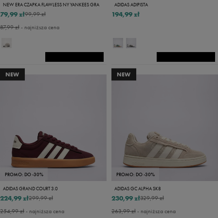
NEW ERA CZAPKA FLAWLESS NY YANKEES GRA
ADIDAS ADIPISTA
79,99 zł
194,99 zł
99,99 zł
87,99 zł
- najniższa cena
NEW
NEW
PROMO: DO -30%
PROMO: DO -30%
ADIDAS GRAND COURT 3.0
ADIDAS GC ALPHA SK8
224,99 zł
230,99 zł
299,99 zł
329,99 zł
254,99 zł
- najniższa cena
263,99 zł
- najniższa cena