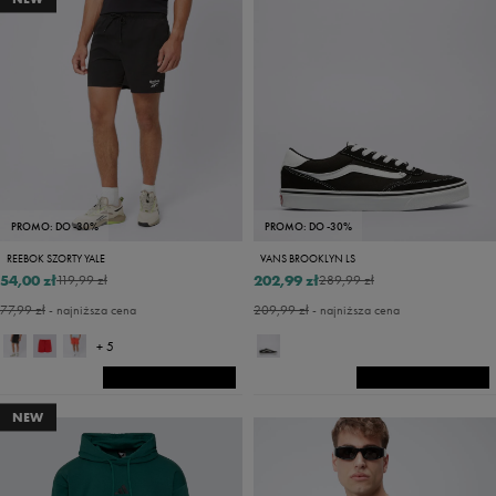
PROMO: DO -30%
PROMO: DO -30%
REEBOK SZORTY YALE
VANS BROOKLYN LS
54,00 zł
202,99 zł
119,99 zł
289,99 zł
77,99 zł
- najniższa cena
209,99 zł
- najniższa cena
+ 5
NEW