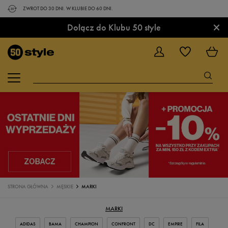
ZWROT DO 30 DNI. W KLUBIE DO 60 DNI.
×
Dołącz do Klubu 50 style
STRONA GŁÓWNA
MĘSKIE
MARKI
MARKI
ADIDAS
BAMA
CHAMPION
CONFRONT
DC
EMPIRE
FILA