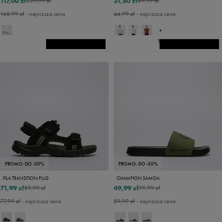
117,00 zł
31,50 zł
259,99 zł
89,99 zł
168,99 zł
- najniższa cena
44,99 zł
- najniższa cena
+
14
PROMO: DO -30%
PROMO: DO -30%
FILA TRANSITION PLUS
CHAMPION SAMOA
71,99 zł
49,99 zł
89,99 zł
99,99 zł
77,99 zł
- najniższa cena
59,99 zł
- najniższa cena