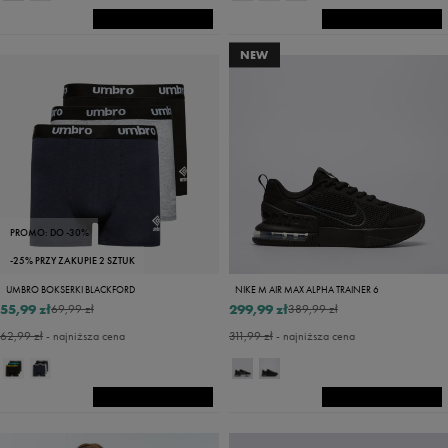
NEW
PROMO: DO -30%
-25% PRZY ZAKUPIE 2 SZTUK
UMBRO BOKSERKI BLACKFORD
NIKE M AIR MAX ALPHA TRAINER 6
55,99 zł
299,99 zł
69,99 zł
389,99 zł
62,99 zł
- najniższa cena
311,99 zł
- najniższa cena