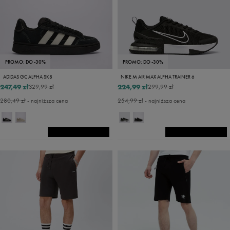
PROMO: DO -30%
PROMO: DO -30%
ADIDAS GC ALPHA SK8
NIKE M AIR MAX ALPHA TRAINER 6
247,49 zł
224,99 zł
329,99 zł
299,99 zł
280,49 zł
- najniższa cena
254,99 zł
- najniższa cena