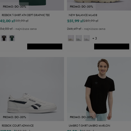
PROMO: DO -30%
PROMO: DO -30%
REEBOK T-SHIRT ATH DEPT GRAPHIC TEE
NEW BALANCE ML408
42,00 zł
231,99 zł
119,99 zł
289,99 zł
54,00 zł
- najniższa cena
246,49 zł
- najniższa cena
+ 3
PROMO: DO -30%
PROMO: DO -30%
REEBOK COURT ADVANCE
UMBRO T-SHIRT UMBRO MARLON