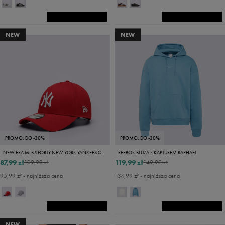
NEW
NEW
PROMO: DO -30%
PROMO: DO -30%
NEW ERA MLB 9FORTY NEW YORK YANKEES CAP LEAGUE B NY YANKEES
REEBOK BLUZA Z KAPTUREM RAPHAEL
87,99 zł
119,99 zł
109,99 zł
149,99 zł
95,99 zł
- najniższa cena
134,99 zł
- najniższa cena
NEW