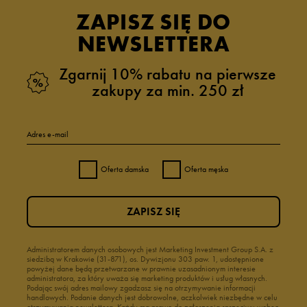
ZAPISZ SIĘ DO
NEWSLETTERA
Zgarnij 10% rabatu na pierwsze
zakupy za min. 250 zł
Adres e-mail
Oferta damska
Oferta męska
ZAPISZ SIĘ
Administratorem danych osobowych jest Marketing Investment Group S.A. z
siedzibą w Krakowie (31-871), os. Dywizjonu 303 paw. 1, udostępnione
powyżej dane będą przetwarzane w prawnie uzasadnionym interesie
administratora, za który uważa się marketing produktów i usług własnych.
Podając swój adres mailowy zgadzasz się na otrzymywanie informacji
handlowych. Podanie danych jest dobrowolne, aczkolwiek niezbędne w celu