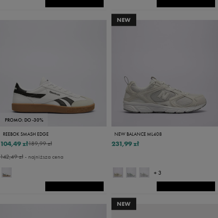
NEW
PROMO: DO -30%
REEBOK SMASH EDGE
NEW BALANCE ML408
104,49 zł
231,99 zł
189,99 zł
142,49 zł
- najniższa cena
+ 3
NEW