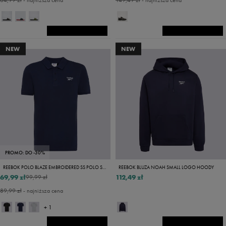
64,99 zł
- najniższa cena
149,49 zł
- najniższa cena
NEW
NEW
PROMO: DO -30%
REEBOK POLO BLAZE EMBROIDERED SS POLO SHIRT
REEBOK BLUZA NOAH SMALL LOGO HOODY
69,99 zł
112,49 zł
99,99 zł
89,99 zł
- najniższa cena
+ 1