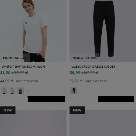
PROMO: DO -30%
PROMO: DO -30%
UMBRO T-SHIRT UMBRO MARLON
UMBRO SPODNIE FLEECE JOGGER
31,50 zł
55,99 zł
89,99 zł
69,99 zł
44,99 zł
- najniższa cena
79,99 zł
- najniższa cena
+
14
NEW
NEW