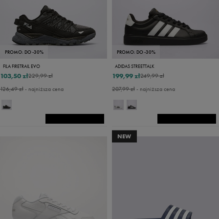
PROMO: DO -30%
PROMO: DO -30%
FILA FIRETRAIL EVO
ADIDAS STREETTALK
103,50 zł
199,99 zł
229,99 zł
249,99 zł
126,49 zł
- najniższa cena
207,99 zł
- najniższa cena
NEW