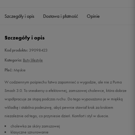
Szczegóły i opis
Dostawa i płatność
Opinie
Szczegóły i opis
Kod produktu:
39098423
Kategoria:
Buty lifestyle
Płeć:
Męskie
W codziennym pośpiechu łatwo zapomnieć o wygodzie, ale nie z Puma
Smash 3.0. To sneakersy o efektownej, zamszowej cholewce, która dobrze
współpracuje ze stopą podczas ruchu. Do tego wyposażono je w miękką
wkładkę i stabilna podeszwę, abyś pewnie stawiał krok za krokiem
niezależnie od tego, co przyniesie dzień. Komfort i styl w duecie.
cholewka ze skóry zamszowej
klasyczne sznurowanie