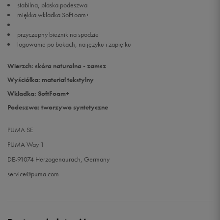
stabilna, płaska podeszwa
miękka wkładka SoftFoam+
przyczepny bieżnik na spodzie
logowanie po bokach, na języku i zapiętku
Wierzch: skóra naturalna - zamsz
Wyściółka: materiał tekstylny
Wkładka: SoftFoam+
Podeszwa: tworzywo syntetyczne
PUMA SE
PUMA Way 1
DE-91074 Herzogenaurach, Germany
service@puma.com