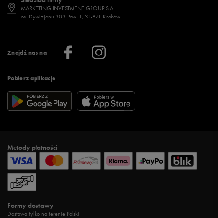
Siedziba firmy
Jak wybrać buty na zimę?
Stylizacje damskie
Sklepy stacjonarne
MARKETING INVESTMENT GROUP S.A.
os. Dywizjonu 303 Paw. 1, 31-871 Kraków
Więcej >
Klub 50 style
Regulamin sklepu 50 style
Praca
Regulamin aplikacji 50 style
Informacje o firmie
Więcej regulaminów >
Znajdź nas na
Pobierz aplikację
Metody płatności
Formy dostawy
Dostawa tylko na terenie Polski