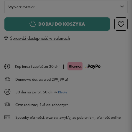
Wybierz rozmiar
Rozmiary EU
Rozmiary US
DODAJ DO KOSZYKA
41
26,5 cm
Sprawdź dostępność w salonach
42
27 cm
43
28 cm
Kup teraz i zapłać za 30 dni
|
Darmowa dostawa od 299,99 zł
44
28,5 cm
30 dni na zwrot, 60 dni w
Klubie
45
29,5 cm
Czas realizacji 1-5 dni roboczych
46
30 cm
Sposoby płatności:
przelew zwykły, za pobraniem, płatność online