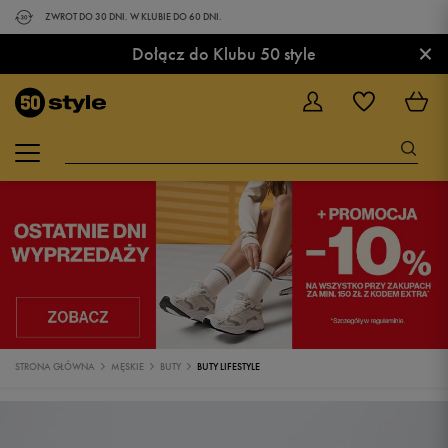
ZWROT DO 30 DNI. W KLUBIE DO 60 DNI.
×
Dołącz do Klubu 50 style
STRONA GŁÓWNA
MĘSKIE
BUTY
BUTY LIFESTYLE