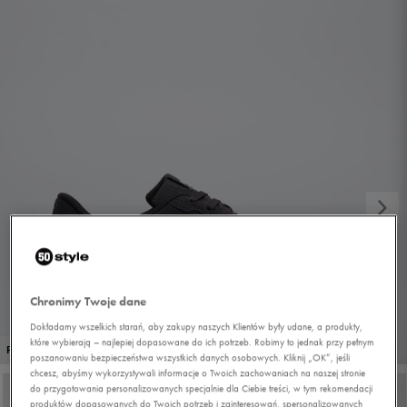
Chronimy Twoje dane
Dokładamy wszelkich starań, aby zakupy naszych Klientów były udane, a produkty,
które wybierają – najlepiej dopasowane do ich potrzeb. Robimy to jednak przy pełnym
1/7
PROMO: DO -30%
poszanowaniu bezpieczeństwa wszystkich danych osobowych. Kliknij „OK”, jeśli
chcesz, abyśmy wykorzystywali informacje o Twoich zachowaniach na naszej stronie
do przygotowania personalizowanych specjalnie dla Ciebie treści, w tym rekomendacji
produktów dopasowanych do Twoich potrzeb i zainteresowań, spersonalizowanych