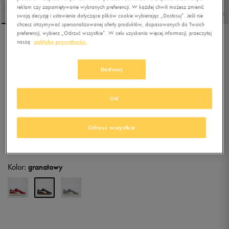
reklam czy zapamiętywanie wybranych preferencji. W każdej chwili możesz zmienić
swoją decyzję i ustawienia dotyczące plików cookie wybierając „Dostosuj”. Jeśli nie
chcesz otrzymywać spersonalizowanej oferty produktów, dopasowanych do Twoich
preferencji, wybierz „Odrzuć wszystkie”. W celu uzyskania więcej informacji, przeczytaj
naszą
politykę prywatności.
PUMA SMASH 3.0
Dostosuj
5.0
(
11
)
172,49
zł
z Vat
OK
187,49
zł
-8%
(najniższa cena z 30 dni przed obniżką)
229,99
zł
-25%
(cena bezpośrednio przed promocją)
Odrzuć wszystkie
+ 1150 PKT W
KLUBIE 50 STYLE
Kolor:
granatowy