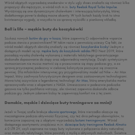
Wśród objętych wyprzedażą sneakersów w stylu ugly shoes znalazło się również kilka
propozycji dla mężczyzn, a wśród nich m.in.
buty Reebok Royal Turbo Impulse
.
Wyróżniają się one dynamicznymi cholewkami i interesującą kolorystyką, której
dodatkowego power’a dodają mocne akcenty. W tych butach każdy krok to istna
kwintesencja wygody, a wszystko to za sprawą wyściółki z piankową wkładką.
Ball is life – męskie buty do koszykówki
Szukasz nowych
butów do gry w kosza
, które zapewnią Ci odpowiednie wsparcie
podczas starcia z przeciwnikiem? W takim razie z pewnością ucieszy Cię fakt, że
wśród modeli objętych obniżką znalazły się również
koszykarskie kicsky
! Jednym z
dostępnych modeli są np.
męskie buty do koszykówki adidas
PRO Next 2019, które
posiadają wysoką cholewkę wykonaną z materiału tekstylnego gwarantującego
doskonałe dopasowanie do stopy oraz odpowiednią wentylację. Dzięki syntetycznym
wzmocnieniom nie musisz martwić się o przesuwanie się stopy podczas gry, a za
sprawą przyczepnej podeszwy w ciekawej kolorystyce poczujesz się znacznie
pewniej. Dla miłośników intensywnej gry przygotowaliśmy model od Nike – Air Max
Impact, który zachwyca futurystycznym designem oraz zastosowanymi technologiami.
Mowa tutaj oczywiście o legendarnej technologii
Air Max
, którą amerykańska marka
opracowywała wraz z ekspertami z NASA. Umieszczona w podeszwie poduszka
gazowa nie tylko pochłania wstrząsy, ale również zapewnia doskonałe odbicie
podczas gry. Jednym zdaniem kicksy te zapewniają komfort nie z tej ziemi.
Damskie, męskie i dziecięce buty treningowe za mniej!
Jeżeli w Twojej szafie brakuje
obuwia sportowego
, które nierzadko okazuje się
niezastąpione podczas aktywności fizycznej, czy też dnia pełnego obowiązków, to
koniecznie zapoznaj się z objętymi wyprzedażą
butami treningowymi
. Wśród
dostępnego asortymentu znajdziesz m.in.
dziecięce buty treningowe Reebok Almotio
4.0 LTR 2V, czyli zapinane na rzepy buty wykonane z połączenia skóry naturalnej
oraz materiału tekstylnego, które powstały z myślą o aktywnych maluchach. Świetnie