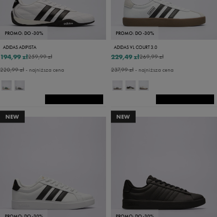
PROMO: DO -30%
PROMO: DO -30%
ADIDAS ADIPISTA
ADIDAS VL COURT 3.0
194,99 zł
229,49 zł
259,99 zł
269,99 zł
220,99 zł
- najniższa cena
237,99 zł
- najniższa cena
NEW
NEW
PROMO: DO -30%
PROMO: DO -30%