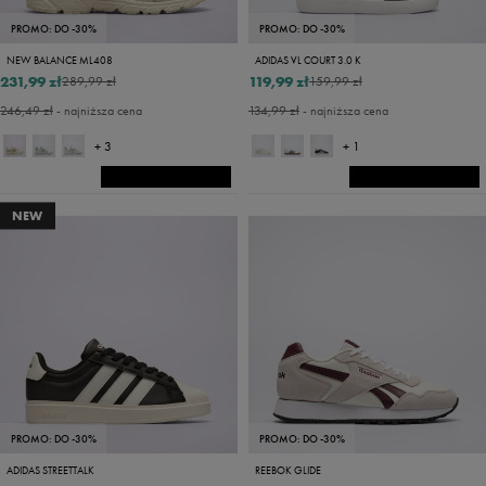
PROMO: DO -30%
PROMO: DO -30%
NEW BALANCE ML408
ADIDAS VL COURT 3.0 K
231,99 zł
119,99 zł
289,99 zł
159,99 zł
246,49 zł
- najniższa cena
134,99 zł
- najniższa cena
+ 3
+ 1
NEW
PROMO: DO -30%
PROMO: DO -30%
ADIDAS STREETTALK
REEBOK GLIDE