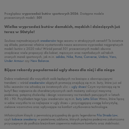
Przeglądasz
wyporzedaż butów sportowych 2026
. Dostępne modele
przecenionych modeli:
501
Wielka wyprzedaż butów damskich, męskich i dziecięcych już
teraz w 50style!
Szukasz najmodniejszych
sneakersów
tego sezonu w atrakcyjnych cenach? To świetnie
się składa, ponieważ właśnie wystartowała nasza sezonowa wyprzedaż najgorętszych
modeli butów z 2020 roku! Wśród ponad 501 przecenionych modeli obuwia
znajdziesz wiele propozycji dla kobiet, mężczyzn oraz najmłodszych od takich
znanych marek sportowych, jak m.in.
adidas
,
Nike
,
Puma
,
Converse
,
Umbro
,
Vans
,
Under Armour
czy
New Balance
.
Bijące rekordy popularności ugly shoes dla niej i dla niego
Dobra wiadomość dla wszystkich osób będących na bieżąco z obowiązującymi
trendami – wśród
sneakersów
objętych promocją znajdują się m.in. buty, które już od
kilku sezonów nie schodzą ze światowych ulic –
ugly shoes
! Czym wyróżniają się te
buty? Bez wątpienia do charakterystycznych cech możemy zaliczyć masywną
podeszwę, potężną cholewkę i design wzorowany na trendach panujących w latach
80. i 90. Przykładem tego typu sneakersów są m.in.
buty Lotto Silion
Wmns, które łączą
w sobie wszystko to co najlepsze w ugly shoes – przyciągającą uwagę kolorystykę,
ciekawe wzornictwo oraz wpływające na komfort użytkowania technologie.
Miłośniczkom klasyki z pewnością przypadną do gustu legendarne
Fila Strada Low
,
czyli
kobiece sneakersy
w pastelowej odsłonie, których potężna podeszwa zakończona
przyczepnym do podłoża bieżnikiem zapewnia maksimum komfortu oraz stabilności.