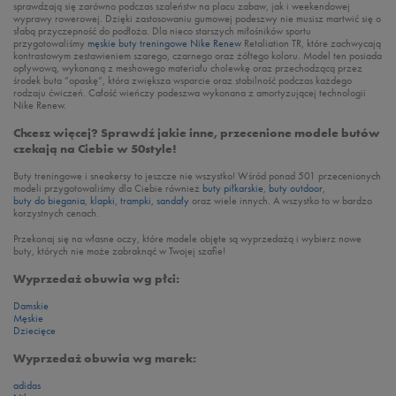
sprawdzają się zarówno podczas szaleństw na placu zabaw, jak i weekendowej
wyprawy rowerowej. Dzięki zastosowaniu gumowej podeszwy nie musisz martwić się o
słabą przyczepność do podłoża. Dla nieco starszych miłośników sportu
przygotowaliśmy
męskie buty treningowe Nike Renew
Retaliation TR, które zachwycają
kontrastowym zestawieniem szarego, czarnego oraz żółtego koloru. Model ten posiada
opływową, wykonaną z meshowego materiału cholewkę oraz przechodzącą przez
środek buta ”opaskę”, która zwiększa wsparcie oraz stabilność podczas każdego
rodzaju ćwiczeń. Całość wieńczy podeszwa wykonana z amortyzującej technologii
Nike Renew.
Chcesz więcej? Sprawdź jakie inne, przecenione modele butów
czekają na Ciebie w 50style!
Buty treningowe i sneakersy to jeszcze nie wszystko! Wśród ponad 501 przecenionych
modeli przygotowaliśmy dla Ciebie również
buty piłkarskie
,
buty outdoor
,
buty do biegania
,
klapki
,
trampki
,
sandały
oraz wiele innych. A wszystko to w bardzo
korzystnych cenach.
Przekonaj się na własne oczy, które modele objęte są wyprzedażą i wybierz nowe
buty, których nie może zabraknąć w Twojej szafie!
Wyprzedaż obuwia wg płci:
Damskie
Męskie
Dziecięce
Wyprzedaż obuwia wg marek:
adidas