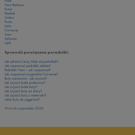
Nike
New Balance
Puma
Reebok
Umbro
Puma
Lotto
Converse
Vans
Salomon
Up8
Sprawdź powiązane poradniki:
Jak odróżnić buty Nike od podróbek?
Jak rozpoznać podróbki adidas?
Podróbki Vans – jak rozpoznać?
Jak rozpoznać oryginalne Converse?
Buty zamszowe - jak czyścić?
Jak czyścić białe podeszwy?
Jak czyścić białe buty?
Jak czyścić buty ze skóry?
Jak czyścić buty z materiału?
Jakie buty do joggerów?
Wróć do
wyprzedaż 2026