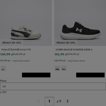
PROMO: DO -30%
PROMO: DO -30%
PUMA ST RUNNER V4 NL V PS
UNDER ARMOUR CHARGED SURGE 4
104,99 zł
143,99 zł
149,99 zł
179,99 zł
111,99 zł
- najniższa cena
161,99 zł
- najniższa cena
Pokaż
60
z 501
z
9