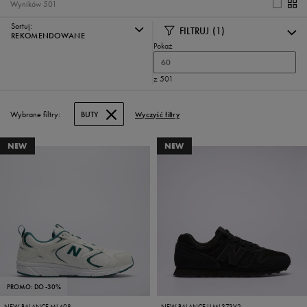
Wyników
501
Sortuj:
FILTRUJ
(1)
REKOMENDOWANE
Pokaż
60
z 501
Wybrane filtry:
BUTY
Wyczyść filtry
NEW
NEW
PROMO: DO -30%
NEW BALANCE ML408
NEW BALANCE LI ML373V2