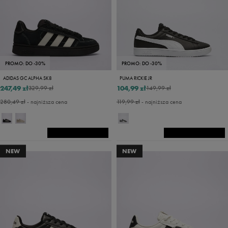
PROMO: DO -30%
PROMO: DO -30%
ADIDAS GC ALPHA SK8
PUMA RICKIE JR
247,49 zł
104,99 zł
329,99 zł
149,99 zł
280,49 zł
- najniższa cena
119,99 zł
- najniższa cena
NEW
NEW